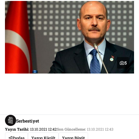
5
Serbestiyet
Yayın Tarihi:
13.10.2021 12:42
Son Güncelleme:
13.10.2021 12:43
Paylaş
Yazıyı Küçült
Yazıyı Büyüt