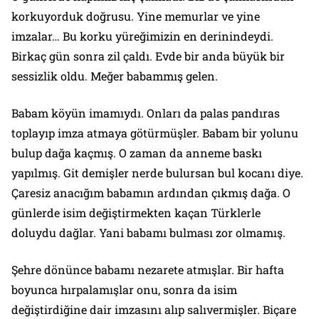
korkuyorduk doğrusu. Yine memurlar ve yine
imzalar… Bu korku yüreğimizin en derinindeydi.
Birkaç gün sonra zil çaldı. Evde bir anda büyük bir
sessizlik oldu. Meğer babammış gelen.
Babam köyün imamıydı. Onları da palas pandıras
toplayıp imza atmaya götürmüşler. Babam bir yolunu
bulup dağa kaçmış. O zaman da anneme baskı
yapılmış. Git demişler nerde bulursan bul kocanı diye.
Çaresiz anacığım babamın ardından çıkmış dağa. O
günlerde isim değiştirmekten kaçan Türklerle
doluydu dağlar. Yani babamı bulması zor olmamış.
Şehre dönünce babamı nezarete atmışlar. Bir hafta
boyunca hırpalamışlar onu, sonra da isim
değiştirdiğine dair imzasını alıp salıvermişler. Biçare