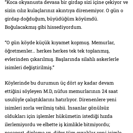
“Koca okyanusta devasa bir girdap sizi içine çekiyor ve
sizin cılız kulaçlarınız akıntıya direnemiyor. O gün o
girdap doğduğum, büyüdüğüm köyümdü.
Boğulacakmış gibi hissediyordum.
“O gün köyde küçük kıyamet kopmuş. Memurlar,
öğretmenler… herkes herkes tek tek toplanmış,
evlerinden çıkarılmış. Başlarında silahlı askerlerle
isimleri değiştirilmiş.”
Köylerinde bu durumun üç dört ay kadar devam
ettiğini söyleyen M.D, nüfus memurlarının 24 saat
usulüyle çalıştıklarını hatırlıyor. Direnenlere yeni
isimleri zorla verilmiş tabii. İnsanlar gönülsüz
oldukları için işlemler hükümetin istediği hızda
ilerlemiyordu ve elbette iş kimlikle bitmiyordu;
pasaport, diploma vs. diğer tüm evraklar yeni isimle