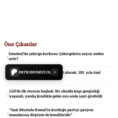
Öne Çıkanlar
İstanbul’da çekirge korkusu: Çekirgelerin sayısı neden
arttı?
PATRONUMUZ OL
Gazi Koşusu’nu kazanan servet alacak. 100. yıla özel
ikramiye
LGS’de ilk oturum başladı: Bir okulda kapı gerginliği
yaşandı, yanlış kimlikle gelen son anda içeri girebildi
“Gazi Mustafa Kemal’in kurduğu partiyi pavyon
masalarına düşüren de kendileridir”