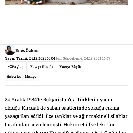
Enes Özkan
Yayın Tarihi:
24.12.2021 16:04
Son Güncelleme:
24.12.2021 16:07
Paylaş
Yazıyı Küçült
Yazıyı Büyüt
Haberler
Manşet
24 Aralık 1984’te Bulgaristan’da Türklerin yoğun
olduğu Kırcaali’de sabah saatlerinde sokağa çıkma
yasağı ilan edildi. İlçe tanklar ve ağır makineli silahlar
tarafından çevrelenmişti. Hükümet ülkedeki tüm
nüfus memurlarını Kırcaali’ye göndermişti. O günden