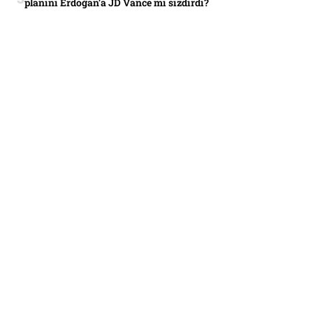
planını Erdoğan’a JD Vance mi sızdırdı?