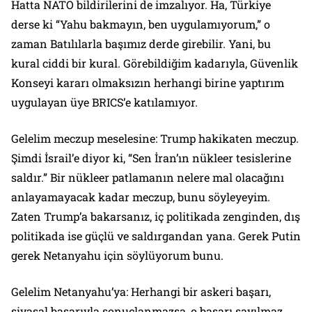
Hatta NATO bildirilerini de imzalıyor. Ha, Türkiye
derse ki “Yahu bakmayın, ben uygulamıyorum,” o
zaman Batılılarla başımız derde girebilir. Yani, bu
kural ciddi bir kural. Görebildiğim kadarıyla, Güvenlik
Konseyi kararı olmaksızın herhangi birine yaptırım
uygulayan üye BRICS’e katılamıyor.
Gelelim meczup meselesine: Trump hakikaten meczup.
Şimdi İsrail’e diyor ki, “Sen İran’ın nükleer tesislerine
saldır.” Bir nükleer patlamanın nelere mal olacağını
anlayamayacak kadar meczup, bunu söyleyeyim.
Zaten Trump’a bakarsanız, iç politikada zenginden, dış
politikada ise güçlü ve saldırgandan yana. Gerek Putin
gerek Netanyahu için söylüyorum bunu.
Gelelim Netanyahu’ya: Herhangi bir askeri başarı,
siyasal başarıyla sonuçlanmazsa, o başarı sayılmaz.