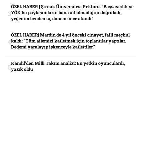
ÖZEL HABER | Şırnak Üniversitesi Rektörü: “Başsavcılık ve
YÖK bu paylaşımların bana ait olmadığını doğruladı,
yeğenim benden üç dönem önce atandı”
ÖZEL HABER| Mardin’de 4 yıl önceki cinayet, faili meçhul
kaldı: “Tüm ailemizi katletmek için toplantılar yaptılar.
Dedemi yaralayıp işkenceyle katlettiler.”
Kandil’den Milli Takım analizi: En yetkin oyunculardı,
yazık oldu