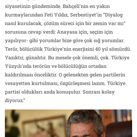
siyasetinin gündeminde. Bahçeli’nin en yakın
kurmaylarından Feti Yıldız, Serbestiyet’in “Diyalog
nasıl kurulacak, çözüm süreci için bir zemin var mı”
sorusuna cevap verdi: Anayasa için, seçim için
yapılıyor- gibi yorumlar bize göre çok sığ yorumlar.
Terör, bölücülük Türkiye’nin enerjisini 40 yıl sömürdü.
Yazıktır, günahtır. Bu mesele çok önemli, çok. Türkiye
Yüzyılı’nda terörün ve bölücülüğün ortadan
kaldırılması önceliktir. O gelenekten gelen partilerin
vesayetten kurtulması, özgürleşmesi lazım. Türkiye
partisi oldukları anda konuşulur. Sonrası kolay
diyoruz.”