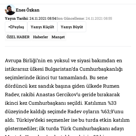
Enes Özkan
Yayın Tarihi:
24.11.2021 08:54
Son Güncelleme:
24.11.2021 08:55
Paylaş
Yazıyı Küçült
Yazıyı Büyüt
ÖZEL HABER
Haberler
Manşet
Avrupa Birliği’nin en yoksul ve siyasi bakımdan en
istikrarsız ülkesi Bulgaristan’da Cumhurbaşkanlığı
seçimlerinde ikinci tur tamamlandı. Bu sene
dördüncü kez sandık başına giden ülkede Rumen
Radev, rakibi Anastas Gercikov’u geride bırakarak
ikinci kez Cumhurbaşkanı seçildi. Katılımın %33
düzeyinde kaldığı seçimde Radev oyların %63,9’unu
aldı. Türkiye’deki seçmenler ise bu turda etkin katılım
göstermediler; ilk turda Türk Cumhurbaşkanı adayı