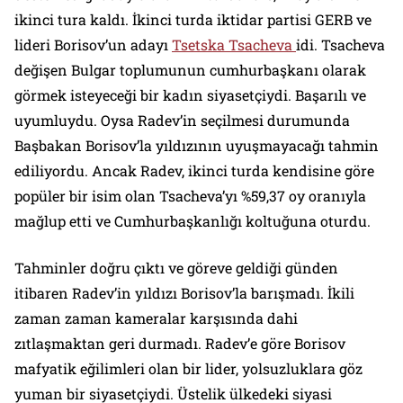
ikinci tura kaldı. İkinci turda iktidar partisi GERB ve
lideri Borisov’un adayı
Tsetska Tsacheva
idi. Tsacheva
değişen Bulgar toplumunun cumhurbaşkanı olarak
görmek isteyeceği bir kadın siyasetçiydi. Başarılı ve
uyumluydu. Oysa Radev’in seçilmesi durumunda
Başbakan Borisov’la yıldızının uyuşmayacağı tahmin
ediliyordu. Ancak Radev, ikinci turda kendisine göre
popüler bir isim olan Tsacheva’yı %59,37 oy oranıyla
mağlup etti ve Cumhurbaşkanlığı koltuğuna oturdu.
Tahminler doğru çıktı ve göreve geldiği günden
itibaren Radev’in yıldızı Borisov’la barışmadı. İkili
zaman zaman kameralar karşısında dahi
zıtlaşmaktan geri durmadı. Radev’e göre Borisov
mafyatik eğilimleri olan bir lider, yolsuzluklara göz
yuman bir siyasetçiydi. Üstelik ülkedeki siyasi