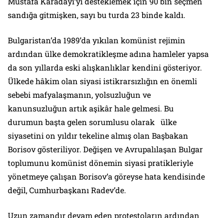
Mustafa Karadayı’yı desteklemek için 90 bin seçmen
sandığa gitmişken, sayı bu turda 23 binde kaldı.
Bulgaristan’da 1989’da yıkılan komünist rejimin
ardından ülke demokratikleşme adına hamleler yapsa
da son yıllarda eski alışkanlıklar kendini gösteriyor.
Ülkede hâkim olan siyasi istikrarsızlığın en önemli
sebebi mafyalaşmanın, yolsuzluğun ve
kanunsuzluğun artık aşikâr hale gelmesi. Bu
durumun başta gelen sorumlusu olarak ülke
siyasetini on yıldır tekeline almış olan Başbakan
Borisov gösteriliyor. Değişen ve Avrupalılaşan Bulgar
toplumunu komünist dönemin siyasi pratikleriyle
yönetmeye çalışan Borisov’a göreyse hata kendisinde
değil, Cumhurbaşkanı Radev’de.
Uzun zamandır devam eden protestoların ardından