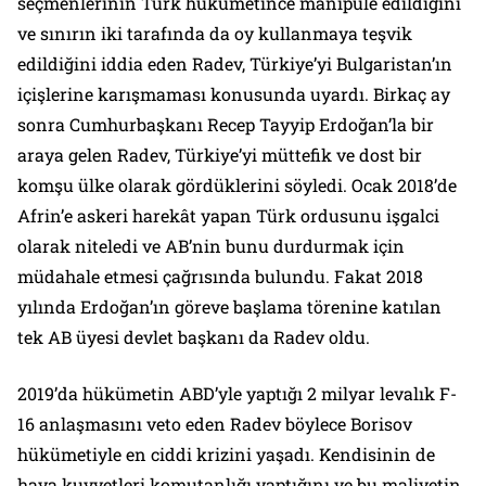
seçmenlerinin Türk hükümetince manipüle edildiğini
ve sınırın iki tarafında da oy kullanmaya teşvik
edildiğini iddia eden Radev, Türkiye’yi Bulgaristan’ın
içişlerine karışmaması konusunda uyardı. Birkaç ay
sonra Cumhurbaşkanı Recep Tayyip Erdoğan’la bir
araya gelen Radev, Türkiye’yi müttefik ve dost bir
komşu ülke olarak gördüklerini söyledi. Ocak 2018’de
Afrin’e askeri harekât yapan Türk ordusunu işgalci
olarak niteledi ve AB’nin bunu durdurmak için
müdahale etmesi çağrısında bulundu. Fakat 2018
yılında Erdoğan’ın göreve başlama törenine katılan
tek AB üyesi devlet başkanı da Radev oldu.
2019’da hükümetin ABD’yle yaptığı 2 milyar levalık F-
16 anlaşmasını veto eden Radev böylece Borisov
hükümetiyle en ciddi krizini yaşadı. Kendisinin de
hava kuvvetleri komutanlığı yaptığını ve bu maliyetin