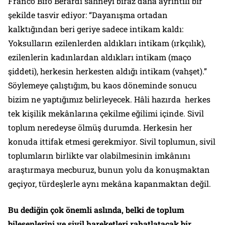
Franco Bifo Berardi sahneyi biraz daha ayrıntılı bir
şekilde tasvir ediyor: “Dayanışma ortadan
kalktığından beri geriye sadece intikam kaldı:
Yoksulların ezilenlerden aldıkları intikam (ırkçılık),
ezilenlerin kadınlardan aldıkları intikam (maço
şiddeti), herkesin herkesten aldığı intikam (vahşet).”
Söylemeye çalıştığım, bu kaos döneminde sonucu
bizim ne yaptığımız belirleyecek. Hâli hazırda herkes
tek kişilik mekânlarına çekilme eğilimi içinde. Sivil
toplum neredeyse ölmüş durumda. Herkesin her
konuda ittifak etmesi gerekmiyor. Sivil toplumun, sivil
toplumların birlikte var olabilmesinin imkânını
araştırmaya mecburuz, bunun yolu da konuşmaktan
geçiyor, türdeşlerle aynı mekâna kapanmaktan değil.
Bu dediğin çok önemli aslında, belki de toplum
bileşenlerini ve sivil hareketleri rahatlatacak bir