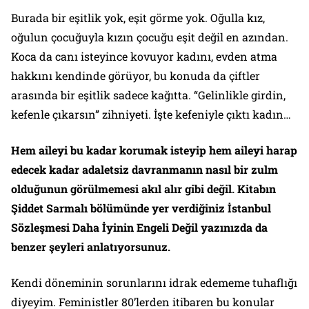
Burada bir eşitlik yok, eşit görme yok. Oğulla kız,
oğulun çocuğuyla kızın çocuğu eşit değil en azından.
Koca da canı isteyince kovuyor kadını, evden atma
hakkını kendinde görüyor, bu konuda da çiftler
arasında bir eşitlik sadece kağıtta. “Gelinlikle girdin,
kefenle çıkarsın” zihniyeti. İşte kefeniyle çıktı kadın…
Hem aileyi bu kadar korumak isteyip hem aileyi harap
edecek kadar adaletsiz davranmanın nasıl bir zulm
olduğunun görülmemesi akıl alır gibi değil. Kitabın
Şiddet Sarmalı
bölümünde yer verdiğiniz
İstanbul
Sözleşmesi Daha İyinin Engeli Değil
yazınızda da
benzer şeyleri anlatıyorsunuz.
Kendi döneminin sorunlarını idrak edememe tuhaflığı
diyeyim. Feministler 80’lerden itibaren bu konular