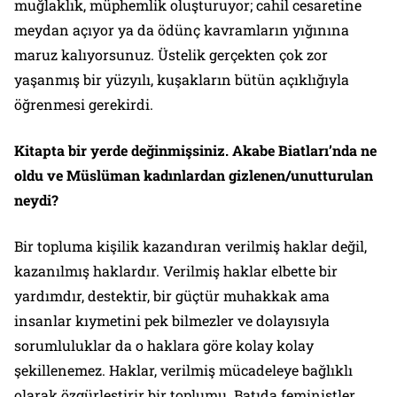
muğlaklık, müphemlik oluşturuyor; cahil cesaretine
meydan açıyor ya da ödünç kavramların yığınına
maruz kalıyorsunuz. Üstelik gerçekten çok zor
yaşanmış bir yüzyılı, kuşakların bütün açıklığıyla
öğrenmesi gerekirdi.
Kitapta bir yerde değinmişsiniz. Akabe Biatları’nda ne
oldu ve Müslüman kadınlardan gizlenen/unutturulan
neydi?
Bir topluma kişilik kazandıran verilmiş haklar değil,
kazanılmış haklardır. Verilmiş haklar elbette bir
yardımdır, destektir, bir güçtür muhakkak ama
insanlar kıymetini pek bilmezler ve dolayısıyla
sorumluluklar da o haklara göre kolay kolay
şekillenemez. Haklar, verilmiş mücadeleye bağlıklı
olarak özgürleştirir bir toplumu. Batıda feministler,