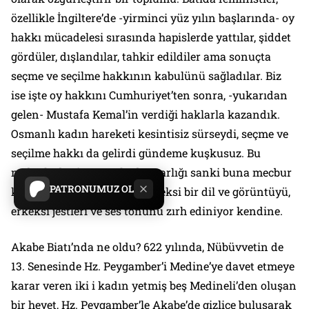
özellikle İngiltere’de -yirminci yüz yılın başlarında- oy
hakkı mücadelesi sırasında hapislerde yattılar, şiddet
gördüler, dışlandılar, tahkir edildiler ama sonuçta
seçme ve seçilme hakkının kabulünü sağladılar. Biz
ise işte oy hakkını Cumhuriyet’ten sonra, -yukarıdan
gelen- Mustafa Kemal’in verdiği haklarla kazandık.
Osmanlı kadın hareketi kesintisiz sürseydi, seçme ve
seçilme hakkı da gelirdi gündeme kuşkusuz. Bu
nedenle de siyasette kadın varlığı sanki buna mecbur
PATRONUMUZ OL
kalınmış gibi hemen hep erkeksi bir dil ve görüntüyü,
erkeksi jestleri ve ses tonunu zırh ediniyor kendine.
Akabe Biatı’nda ne oldu? 622 yılında, Nübüvvetin de
13. Senesinde Hz. Peygamber’i Medine’ye davet etmeye
karar veren iki i kadın yetmiş beş Medineli’den oluşan
bir heyet, Hz. Peygamber’le Akabe’de gizlice buluşarak