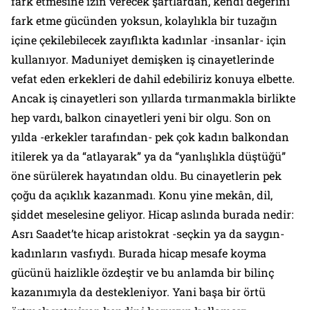
fark etmesine izin verecek şartlardan, kendi değerini
fark etme gücünden yoksun, kolaylıkla bir tuzağın
içine çekilebilecek zayıflıkta kadınlar -insanlar- için
kullanıyor. Maduniyet demişken iş cinayetlerinde
vefat eden erkekleri de dahil edebiliriz konuya elbette.
Ancak iş cinayetleri son yıllarda tırmanmakla birlikte
hep vardı, balkon cinayetleri yeni bir olgu. Son on
yılda -erkekler tarafından- pek çok kadın balkondan
itilerek ya da “atlayarak” ya da “yanlışlıkla düştüğü”
öne sürülerek hayatından oldu. Bu cinayetlerin pek
çoğu da açıklık kazanmadı. Konu yine mekân, dil,
şiddet meselesine geliyor. Hicap aslında burada nedir:
Asrı Saadet’te hicap aristokrat -seçkin ya da saygın-
kadınların vasfıydı. Burada hicap mesafe koyma
gücünü haizlikle özdeştir ve bu anlamda bir bilinç
kazanımıyla da destekleniyor. Yani başa bir örtü