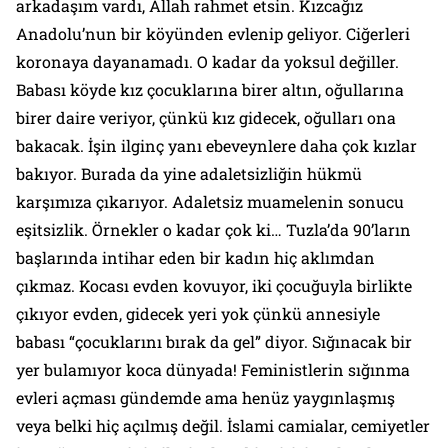
arkadaşım vardı, Allah rahmet etsin. Kızcağız
Anadolu’nun bir köyünden evlenip geliyor. Ciğerleri
koronaya dayanamadı. O kadar da yoksul değiller.
Babası köyde kız çocuklarına birer altın, oğullarına
birer daire veriyor, çünkü kız gidecek, oğulları ona
bakacak. İşin ilginç yanı ebeveynlere daha çok kızlar
bakıyor. Burada da yine adaletsizliğin hükmü
karşımıza çıkarıyor. Adaletsiz muamelenin sonucu
eşitsizlik. Örnekler o kadar çok ki… Tuzla’da 90’ların
başlarında intihar eden bir kadın hiç aklımdan
çıkmaz. Kocası evden kovuyor, iki çocuğuyla birlikte
çıkıyor evden, gidecek yeri yok çünkü annesiyle
babası “çocuklarını bırak da gel” diyor. Sığınacak bir
yer bulamıyor koca dünyada! Feministlerin sığınma
evleri açması gündemde ama henüz yaygınlaşmış
veya belki hiç açılmış değil. İslami camialar, cemiyetler