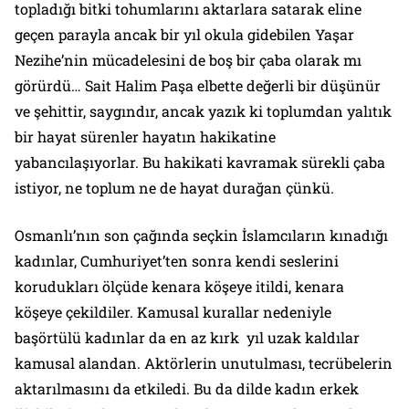
topladığı bitki tohumlarını aktarlara satarak eline
geçen parayla ancak bir yıl okula gidebilen Yaşar
Nezihe’nin mücadelesini de boş bir çaba olarak mı
görürdü… Sait Halim Paşa elbette değerli bir düşünür
ve şehittir, saygındır, ancak yazık ki toplumdan yalıtık
bir hayat sürenler hayatın hakikatine
yabancılaşıyorlar. Bu hakikati kavramak sürekli çaba
istiyor, ne toplum ne de hayat durağan çünkü.
Osmanlı’nın son çağında seçkin İslamcıların kınadığı
kadınlar, Cumhuriyet’ten sonra kendi seslerini
korudukları ölçüde kenara köşeye itildi, kenara
köşeye çekildiler. Kamusal kurallar nedeniyle
başörtülü kadınlar da en az kırk yıl uzak kaldılar
kamusal alandan. Aktörlerin unutulması, tecrübelerin
aktarılmasını da etkiledi. Bu da dilde kadın erkek