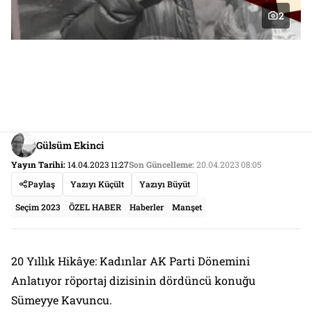
2
Gülsüm Ekinci
Yayın Tarihi:
14.04.2023 11:27
Son Güncelleme:
20.04.2023 08:05
Paylaş
Yazıyı Küçült
Yazıyı Büyüt
Seçim 2023
ÖZEL HABER
Haberler
Manşet
20 Yıllık Hikâye: Kadınlar AK Parti Dönemini
Anlatıyor röportaj dizisinin dördüncü konuğu
Sümeyye Kavuncu.