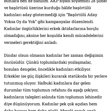
Bunlara ben de dahilim. AKP siyasi söylemini 28 Şubat
ve başörtüsü üzerine kurduğu hâlde başörtülü
kadınları aday göstermediği için “Başörtülü Aday
Yoksa Oy da Yok” gibi kampanyalar düzenlendi.
Kadınlar özgürlüklerini erkek iktidarlarına borçlu
olmadığını; aksine her koşulda kendi mücadelelerini
vermeleri gerektiğini anladı.
Dindar olsun olmasın kadınlar her zaman değişimin
öncüsüdür. Çünkü toplumlardaki yozlaşmalar,
bozulan dengeler, öncelikle kadınları etkiliyor.
Erkekler ise güç ilişkileri kurarak statükoda bir yerlere
tutunmuş oluyor. Halbuki kadınlara dar gelen
durumlar tüm toplumun refahını da aşağı çekiyor,
kadınların talepleri aslında tüm toplumun lehinedir
diye düşünüyorum. Kadınlar pek çok açıdan hem
daha hassas hem daha güçlü. Meselâ çocuk, yaşlı,