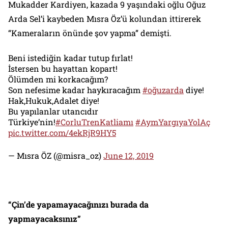
Mukadder Kardiyen, kazada 9 yaşındaki oğlu Oğuz
Arda Sel’i kaybeden Mısra Öz’ü kolundan ittirerek
“Kameraların önünde şov yapma” demişti.
Beni istediğin kadar tutup fırlat!
İstersen bu hayattan kopart!
Ölümden mi korkacağım?
Son nefesime kadar haykıracağım
#oğuzarda
diye!
Hak,Hukuk,Adalet diye!
Bu yapılanlar utancıdır
Türkiye’nin!
#CorluTrenKatliamı
#AymYargıyaYolAç
pic.twitter.com/4ekRjR9HY5
— Mısra ÖZ (@misra_oz)
June 12, 2019
“Çin’de yapamayacağınızı burada da
yapmayacaksınız”