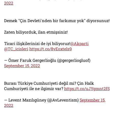
2022
Demek "Çin Devleti'nden bir farkımız yok" diyorsunuz!
Zaten biliyorduk, ilan etmişsiniz!
Ticari ilişkilerinizi de iyi biliyoruz!
@Akparti
@TC_icisleri
https://t.co/8vEoxtels9
— Ömer Faruk Gergerlioğlu (@gergerliogluof)
September 15, 2022
Burası Türkiye Cumhuriyeti değil mi? Çin Halk
Cumhuriyeti ile ne ilgimiz var?
https://t.co/uJYgmnt2fS
— Levent Mazılıgüney (@AvLeventism)
September 15,
2022