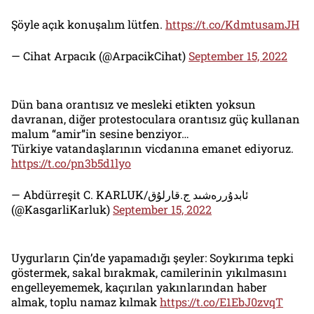
Şöyle açık konuşalım lütfen.
https://t.co/KdmtusamJH
— Cihat Arpacık (@ArpacikCihat)
September 15, 2022
Dün bana orantısız ve mesleki etikten yoksun
davranan, diğer protestoculara orantısız güç kullanan
malum “amir”in sesine benziyor…
Türkiye vatandaşlarının vicdanına emanet ediyoruz.
https://t.co/pn3b5d1lyo
— Abdürreşit C. KARLUK/ئابدۇررەشىد ج.قارلۇق
(@KasgarliKarluk)
September 15, 2022
Uygurların Çin’de yapamadığı şeyler: Soykırıma tepki
göstermek, sakal bırakmak, camilerinin yıkılmasını
engelleyememek, kaçırılan yakınlarından haber
almak, toplu namaz kılmak
https://t.co/E1EbJ0zvqT