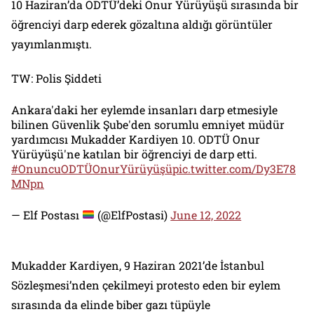
10 Haziran’da ODTÜ’deki Onur Yürüyüşü sırasında bir
öğrenciyi darp ederek gözaltına aldığı görüntüler
yayımlanmıştı.
TW: Polis Şiddeti
Ankara'daki her eylemde insanları darp etmesiyle
bilinen Güvenlik Şube'den sorumlu emniyet müdür
yardımcısı Mukadder Kardiyen 10. ODTÜ Onur
Yürüyüşü'ne katılan bir öğrenciyi de darp etti.
#OnuncuODTÜOnurYürüyüşü
pic.twitter.com/Dy3E78
MNpn
— Elf Postası
(@ElfPostasi)
June 12, 2022
Mukadder Kardiyen, 9 Haziran 2021’de İstanbul
Sözleşmesi’nden çekilmeyi protesto eden bir eylem
sırasında da elinde biber gazı tüpüyle