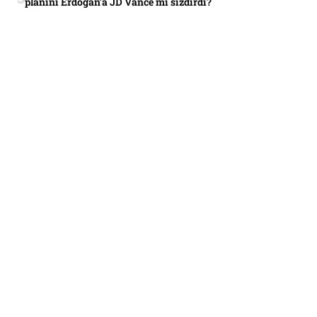
planını Erdoğan’a JD Vance mi sızdırdı?