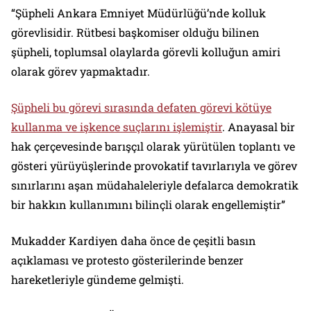
“Şüpheli Ankara Emniyet Müdürlüğü’nde kolluk
görevlisidir. Rütbesi başkomiser olduğu bilinen
şüpheli, toplumsal olaylarda görevli kolluğun amiri
olarak görev yapmaktadır.
Şüpheli bu görevi sırasında defaten görevi kötüye
kullanma ve işkence suçlarını işlemiştir
. Anayasal bir
hak çerçevesinde barışçıl olarak yürütülen toplantı ve
gösteri yürüyüşlerinde provokatif tavırlarıyla ve görev
sınırlarını aşan müdahaleleriyle defalarca demokratik
bir hakkın kullanımını bilinçli olarak engellemiştir”
Mukadder Kardiyen daha önce de çeşitli basın
açıklaması ve protesto gösterilerinde benzer
hareketleriyle gündeme gelmişti.