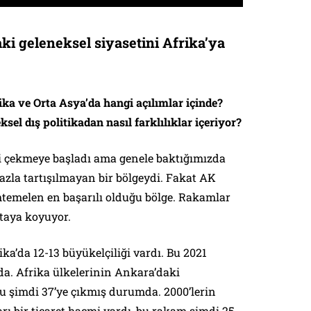
ki geleneksel siyasetini Afrika’ya
ika ve Orta Asya’da hangi açılımlar içinde?
ksel dış politikadan nasıl farklılıklar içeriyor?
i çekmeye başladı ama genele baktığımızda
fazla tartışılmayan bir bölgeydi. Fakat AK
htemelen en başarılı olduğu bölge. Rakamlar
rtaya koyuyor.
ka’da 12-13 büyükelçiliği vardı. Bu 2021
da. Afrika ülkelerinin Ankara’daki
 bu şimdi 37’ye çıkmış durumda. 2000’lerin
arı bir ticaret hacmi vardı, bu rakam şimdi 25