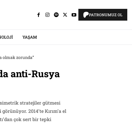
PATRONUMUZ OL
NOLOJI
YAŞAM
na olmak zorunda”
da anti-Rusya
simetrik stratejiler gütmesi
 görünüyor. 2014’te Kırım’a el
’dan çok sert bir tepki