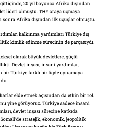
gittiğinde, 20 yıl boyunca Afrika dışından
let lideri olmuştu. THY oraya uçmaya
 sonra Afrika dışından ilk uçuşlar olmuştu.
ardımlar, kalkınma yardımları Türkiye dış
olitik kimlik edinme sürecinin de parçasıydı.
eksel olarak büyük devletlere, güçlü
llikti. Devlet inşası, insani yardımlar,
 bir Türkiye farklı bir ligde oynamaya
rdu.
arlar elde etmek açısından da etkin bir rol.
nu yine görüyoruz. Türkiye sadece insani
ları, devlet inşası sürecine katkıda
mali’de stratejik, ekonomik, jeopolitik
adişu Limanı’nı bugün bir Türk firması