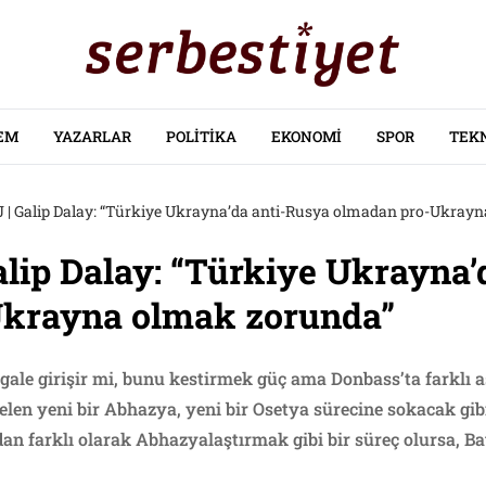
EM
YAZARLAR
POLITIKA
EKONOMI
SPOR
TEK
| Galip Dalay: “Türkiye Ukrayna’da anti-Rusya olmadan pro-Ukray
lip Dalay: “Türkiye Ukrayna’
krayna olmak zorunda”
gale girişir mi, bunu kestirmek güç ama Donbass’ta farklı a
len yeni bir Abhazya, yeni bir Osetya sürecine sokacak gibi
n farklı olarak Abhazyalaştırmak gibi bir süreç olursa, Batı