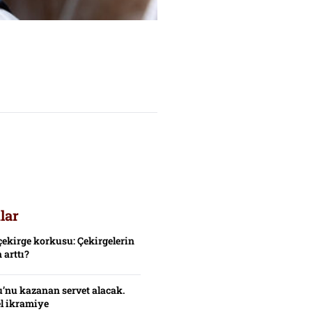
lar
çekirge korkusu: Çekirgelerin
 arttı?
’nu kazanan servet alacak.
el ikramiye