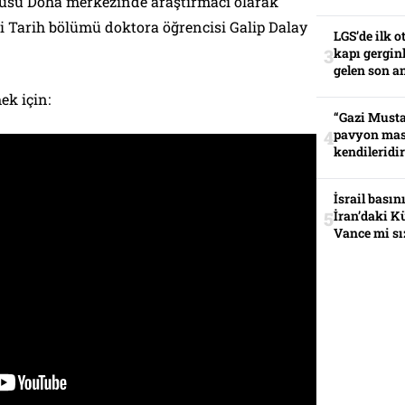
tüsü Doha merkezinde araştırmacı olarak
i Tarih bölümü doktora öğrencisi Galip Dalay
LGS’de ilk o
kapı gerginl
gelen son an
ek için:
“Gazi Musta
pavyon mas
kendileridir
İsrail basın
İran’daki K
Vance mi sı