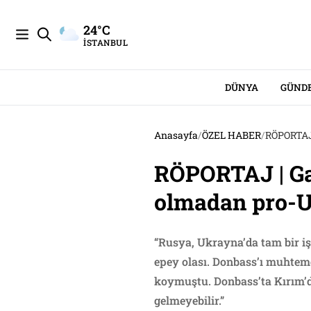
24°C
İSTANBUL
DÜNYA
GÜND
Anasayfa
/
ÖZEL HABER
/
RÖPORTAJ 
RÖPORTAJ | Ga
olmadan pro-U
“Rusya, Ukrayna’da tam bir iş
epey olası. Donbass’ı muhteme
koymuştu. Donbass’ta Kırım’da
gelmeyebilir.”