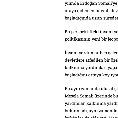
yılında Erdoğan Somali’ye 
oraya giden en önemli dev
başladığında uzun süreden
Bu perspektifteki insani y
politikasının yeni bir jeop
İnsani yardımlar hep gelen
devletlere atfedilen bir öze
kalkınma yardımları yapan
başladığını ortaya koyuyo
Bu aynı zamanda ulusal çık
Mesela Somali üzerinde bu
yardımlar, kalkınma yardım
bulunmadı, aynı zamanda So
imkânlar da elde etti. Mog