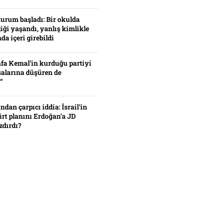
turum başladı: Bir okulda
iği yaşandı, yanlış kimlikle
da içeri girebildi
fa Kemal’in kurduğu partiyi
alarına düşüren de
”
ından çarpıcı iddia: İsrail’in
ürt planını Erdoğan’a JD
zdırdı?