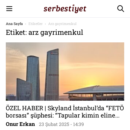
Ana Sayfa
Etiketler
Arz gayrimenkul
Etiket: arz gayrimenkul
ÖZEL HABER | Skyland İstanbul’da “FETÖ
borsası” şüphesi: “Tapular kimin eline...
Onur Erkan
23 Şubat 2025 - 14:39
-