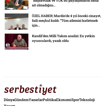
“Başsavcılık ve YÖK bu paylaşımların bana
ait olmadığını...
ÖZEL HABER| Mardin’de 4 yıl önceki cinayet,
faili meçhul kaldı: “Tüm ailemizi katletmek
için...
Kandil’den Milli Takım analizi: En yetkin
oyunculardı, yazık oldu
Dünya
Gündem
Yazarlar
Politika
Ekonomi
Spor
Teknoloji
Yaşam