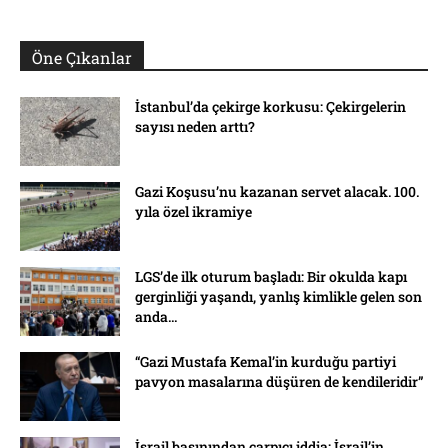
Öne Çıkanlar
İstanbul’da çekirge korkusu: Çekirgelerin
sayısı neden arttı?
Gazi Koşusu’nu kazanan servet alacak. 100.
yıla özel ikramiye
LGS’de ilk oturum başladı: Bir okulda kapı
gerginliği yaşandı, yanlış kimlikle gelen son
anda...
“Gazi Mustafa Kemal’in kurduğu partiyi
pavyon masalarına düşüren de kendileridir”
İsrail basınından çarpıcı iddia: İsrail’in