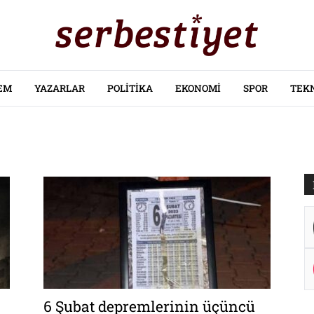
EM
YAZARLAR
POLITIKA
EKONOMI
SPOR
TEK
6 Şubat depremlerinin üçüncü