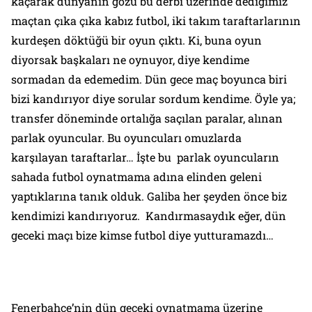
kaçarak dünyanın gözü bu derbi üzerinde dediğimiz
maçtan çıka çıka kabız futbol, iki takım taraftarlarının
kurdeşen döktüğü bir oyun çıktı. Ki, buna oyun
diyorsak başkaları ne oynuyor, diye kendime
sormadan da edemedim. Dün gece maç boyunca biri
bizi kandırıyor diye sorular sordum kendime. Öyle ya;
transfer döneminde ortalığa saçılan paralar, alınan
parlak oyuncular. Bu oyuncuları omuzlarda
karşılayan taraftarlar… İşte bu parlak oyuncuların
sahada futbol oynatmama adına elinden geleni
yaptıklarına tanık olduk. Galiba her şeyden önce biz
kendimizi kandırıyoruz. Kandırmasaydık eğer, dün
geceki maçı bize kimse futbol diye yutturamazdı…
Fenerbahçe’nin dün geceki oynatmama üzerine