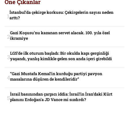
Öne Çıkanlar
İstanbul’da çekirge korkusu: Çekirgelerin sayısı neden
arttı?
Gazi Koşusu’nu kazanan servet alacak. 100. yıla özel
ikramiye
LGS’de ilk oturum başladı: Bir okulda kapı gerginliği
yaşandı, yanlış kimlikle gelen son anda içeri girebildi
“Gazi Mustafa Kemal’in kurduğu partiyi pavyon
masalarına düşüren de kendileridir”
İsrail basınından çarpıcı iddia: İsrail’in İran’daki Kürt
planını Erdoğan’a JD Vance mi sızdırdı?