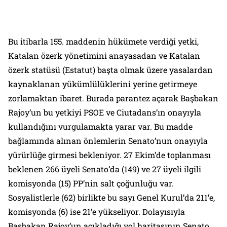
Bu itibarla 155. maddenin hükümete verdiği yetki,
Katalan özerk yönetimini anayasadan ve Katalan
özerk statüsü (Estatut) başta olmak üzere yasalardan
kaynaklanan yükümlülüklerini yerine getirmeye
zorlamaktan ibaret. Burada parantez açarak Başbakan
Rajoy’un bu yetkiyi PSOE ve Ciutadans’ın onayıyla
kullandığını vurgulamakta yarar var. Bu madde
bağlamında alınan önlemlerin Senato’nun onayıyla
yürürlüğe girmesi bekleniyor. 27 Ekim’de toplanması
beklenen 266 üyeli Senato’da (149) ve 27 üyeli ilgili
komisyonda (15) PP’nin salt çoğunluğu var.
Sosyalistlerle (62) birlikte bu sayı Genel Kurul’da 211’e,
komisyonda (6) ise 21’e yükseliyor. Dolayısıyla
Başbakan Rajoy’un açıkladığı yol haritasının Senato