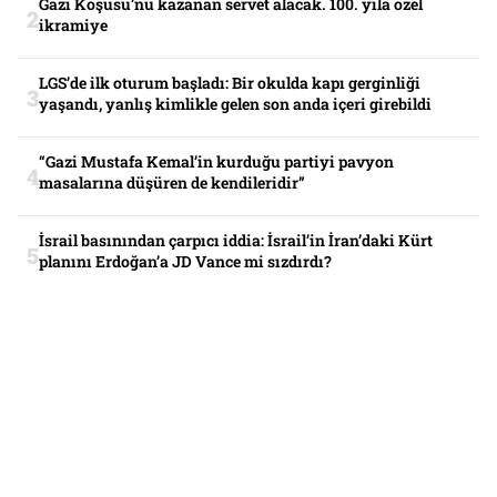
Gazi Koşusu’nu kazanan servet alacak. 100. yıla özel
ikramiye
LGS’de ilk oturum başladı: Bir okulda kapı gerginliği
yaşandı, yanlış kimlikle gelen son anda içeri girebildi
“Gazi Mustafa Kemal’in kurduğu partiyi pavyon
masalarına düşüren de kendileridir”
İsrail basınından çarpıcı iddia: İsrail’in İran’daki Kürt
planını Erdoğan’a JD Vance mi sızdırdı?