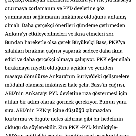
oturmaya zorlamanın ve PYD devletine göz
yummasını sağlamanın imkânsız olduğunu anlamış
olmalı. Daha gerçekçi önerileri gündeme getirmeden
Ankara’yı etkileyebilmeleri ve ikna etmeleri zor.
Bundan hareketle olsa gerek Büyükelçi Bass, PKK’ya
silahları bırakma çağrısı yaparak sadece daha ikna
edici ve daha gerçekçi olmaya çalışıyor. PKK eğer silah
bırakmaya niyetli olduğunu açıklar ve yeniden
masaya dönülürse Ankara’nın Suriye’deki gelişmelere
müdahil olaması imkânsız hale gelir. Bass’in çağrısı,
ABD’nin Ankara’yı PYD devletine rıza göstermesi için
atılan bir adım olarak görmek gerekiyor. Bunun yanı
sıra, ABD’nin PKK’yı içine düştüğü çıkmazdan
kurtarma ve örgüte nefes aldırma gibi bir hedefinin
olduğu da söylenebilir. Zira PKK -PYD kimliğiyle-
ABD’nin müttefiki sayılır; örgütün zaaf ve sıkıntılarını,