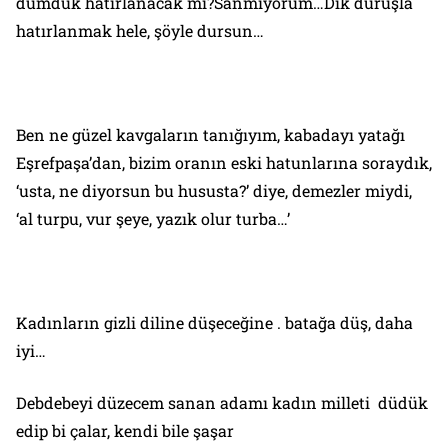
dümdük hatırlanacak mı?Sanmıyorum…Dik duruşla
hatırlanmak hele, şöyle dursun…
Ben ne güzel kavgaların tanığıyım, kabadayı yatağı
Eşrefpaşa’dan, bizim oranın eski hatunlarına soraydık,
‘usta, ne diyorsun bu hususta?’ diye, demezler miydi,
‘al turpu, vur şeye, yazık olur turba…’
Kadınların gizli diline düşeceğine . batağa düş, daha
iyi…
Debdebeyi düzecem sanan adamı kadın milleti düdük
edip bi çalar, kendi bile şaşar