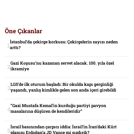
Öne Çıkanlar
İstanbul’da çekirge korkusu: Çekirgelerin sayısı neden
arttı?
Gazi Koşusu’nu kazanan servet alacak. 100. yıla özel
ikramiye
LGS’de ilk oturum başladı: Bir okulda kapı gerginliği
yaşandı, yanlış kimlikle gelen son anda içeri girebildi
“Gazi Mustafa Kemal’in kurduğu partiyi pavyon
masalarına düşüren de kendileridir”
İsrail basınından çarpıcı iddia: İsrail’in İran’daki Kürt
planını Erdoğan’a JD Vance mi sızdırdı?