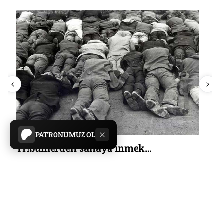
PATRONUMUZ OL
Tribünlerden sahaya inmek…