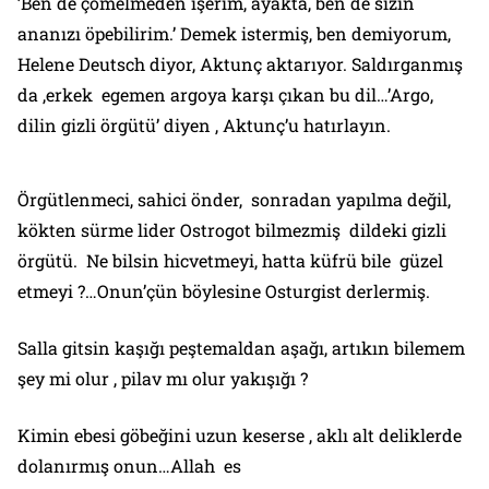
’Ben de çömelmeden işerim, ayakta, ben de sizin
ananızı öpebilirim.’ Demek istermiş, ben demiyorum,
Helene Deutsch diyor, Aktunç aktarıyor. Saldırganmış
da ,erkek egemen argoya karşı çıkan bu dil…’Argo,
dilin gizli örgütü’ diyen , Aktunç’u hatırlayın.
Örgütlenmeci, sahici önder, sonradan yapılma değil,
kökten sürme lider Ostrogot bilmezmiş dildeki gizli
örgütü. Ne bilsin hicvetmeyi, hatta küfrü bile güzel
etmeyi ?…Onun’çün böylesine Osturgist derlermiş.
Salla gitsin kaşığı peştemaldan aşağı, artıkın bilemem
şey mi olur , pilav mı olur yakışığı ?
Kimin ebesi göbeğini uzun keserse , aklı alt deliklerde
dolanırmış onun…Allah es