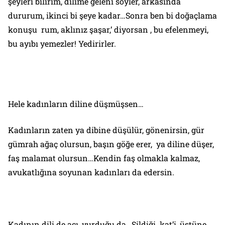
şeyleri bilirim, dilime geleni söyler, arkasında
dururum, ikinci bi şeye kadar…Sonra ben bi doğaçlama
konuşu rum, aklınız şaşar,’ diyorsan , bu efelenmeyi,
bu ayıbı yemezler! Yedirirler.
Hele kadınların diline düşmüşsen…
Kadınların zaten ya dibine düşülür, gönenirsin, gür
gümrah ağaç olursun, başın göğe erer, ya diline düşer,
faş malamat olursun…Kendin faş olmakla kalmaz,
avukatlığına soyunan kadınları da edersin.
Kadının dili de acı, vurduğu da…Sildiği kat’i, üstüne