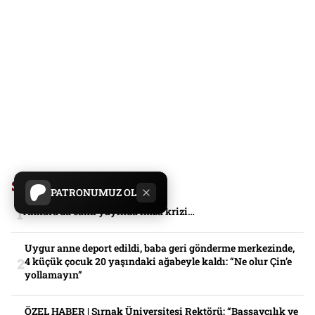
Sadece Serbestiyet'te
PATRONUMUZ OL
Ankara’da canlı yayında imza krizi…
Uygur anne deport edildi, baba geri gönderme merkezinde,
4 küçük çocuk 20 yaşındaki ağabeyle kaldı: “Ne olur Çin’e
yollamayın”
ÖZEL HABER | Şırnak Üniversitesi Rektörü: “Başsavcılık ve