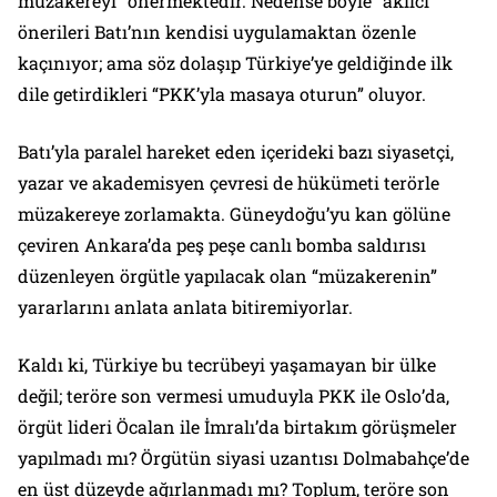
müzakereyi” önermektedir. Nedense böyle “akılcı”
önerileri Batı’nın kendisi uygulamaktan özenle
kaçınıyor; ama söz dolaşıp Türkiye’ye geldiğinde ilk
dile getirdikleri “PKK’yla masaya oturun” oluyor.
Batı’yla paralel hareket eden içerideki bazı siyasetçi,
yazar ve akademisyen çevresi de hükümeti terörle
müzakereye zorlamakta. Güneydoğu’yu kan gölüne
çeviren Ankara’da peş peşe canlı bomba saldırısı
düzenleyen örgütle yapılacak olan “müzakerenin”
yararlarını anlata anlata bitiremiyorlar.
Kaldı ki, Türkiye bu tecrübeyi yaşamayan bir ülke
değil; teröre son vermesi umuduyla PKK ile Oslo’da,
örgüt lideri Öcalan ile İmralı’da birtakım görüşmeler
yapılmadı mı? Örgütün siyasi uzantısı Dolmabahçe’de
en üst düzeyde ağırlanmadı mı? Toplum, teröre son