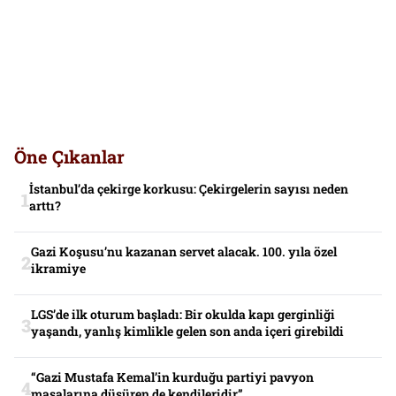
Öne Çıkanlar
İstanbul’da çekirge korkusu: Çekirgelerin sayısı neden
arttı?
Gazi Koşusu’nu kazanan servet alacak. 100. yıla özel
ikramiye
LGS’de ilk oturum başladı: Bir okulda kapı gerginliği
yaşandı, yanlış kimlikle gelen son anda içeri girebildi
“Gazi Mustafa Kemal’in kurduğu partiyi pavyon
masalarına düşüren de kendileridir”