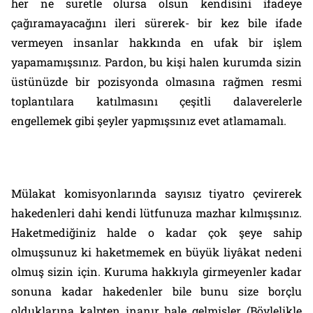
her ne suretle olursa olsun kendisini ifadeye
çağıramayacağını ileri sürerek- bir kez bile ifade
vermeyen insanlar hakkında en ufak bir işlem
yapamamışsınız. Pardon, bu kişi halen kurumda sizin
üstünüzde bir pozisyonda olmasına rağmen resmi
toplantılara katılmasını çeşitli dalaverelerle
engellemek gibi şeyler yapmışsınız evet atlamamalı.
Mülakat komisyonlarında sayısız tiyatro çevirerek
hakedenleri dahi kendi lütfunuza mazhar kılmışsınız.
Haketmediğiniz halde o kadar çok şeye sahip
olmuşsunuz ki haketmemek en büyük liy
â
kat nedeni
olmuş sizin için. Kuruma hakkıyla girmeyenler kadar
sonuna kadar hakedenler bile bunu size borçlu
olduklarına kalpten inanır hale gelmişler (Böylelikle