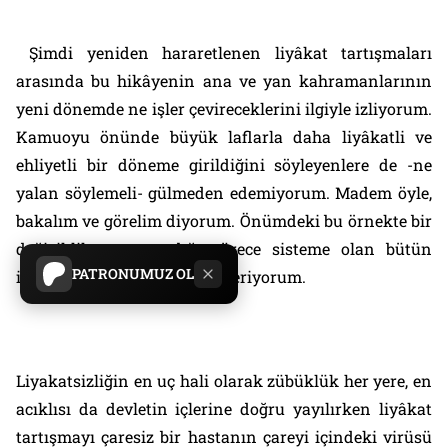
Şimdi yeniden hararetlenen liy
â
kat tartışmaları
arasında bu hik
â
yenin ana ve yan kahramanlarının
yeni dönemde ne işler çevireceklerini ilgiyle izliyorum.
Kamuoyu önünde büyük laflarla daha liy
â
katli ve
ehliyetli bir döneme girildiğini söyleyenlere de -ne
yalan söylemeli- gülmeden edemiyorum. Madem öyle,
bakalım ve görelim diyorum. Önümdeki bu örnekte bir
değişiklik yaşanmadığı sürece sisteme olan bütün
PATRONUMUZ OL
inancımızı askıya almayı öneriyorum.
Liyakatsizliğin en uç hali olarak zübüklük her yere, en
acıklısı da devletin içlerine doğru yayılırken liy
â
kat
tartışmayı çaresiz bir hastanın çareyi içindeki virüsü