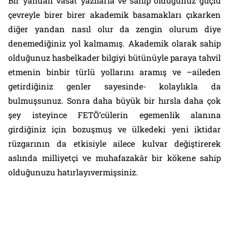
Bir yandan vasat yazılarla ve sahip olduğunuz güçlü
çevreyle birer birer akademik basamakları çıkarken
diğer yandan nasıl olur da zengin olurum diye
denemediğiniz yol kalmamış. Akademik olarak sahip
olduğunuz hasbelkader bilgiyi bütünüyle paraya tahvil
etmenin binbir türlü yollarını aramış ve –aileden
getirdiğiniz genler sayesinde- kolaylıkla da
bulmuşsunuz. Sonra daha büyük bir hırsla daha çok
şey isteyince FETÖ’cülerin egemenlik alanına
girdiğiniz için bozuşmuş ve ülkedeki yeni iktidar
rüzgarının da etkisiyle ailece kulvar değiştirerek
aslında milliyetçi ve muhafazak
â
r bir kökene sahip
olduğunuzu hatırlayıvermişsiniz.