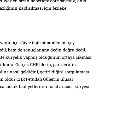
iye’den sızan haberlere göre savcılık, Enis
lığının kaldırılması için fezleke
anın içeriğiyle ilgili şimdiden bir şey
l, hem de sonuçlanana değin doğru değil.
üte kuryelik yapmış olduğunun ortaya çıkması
 konu. Gerçek CHP’lilerin, partilerinin
ine nasıl geldiğini, getirildiğini sorgulaması
 oldu? CHP, Fetullah Gülen’in ulusal
asusluk faaliyetlerinin nasıl aracısı, kuryesi