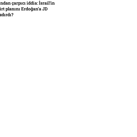
ından çarpıcı iddia: İsrail’in
ürt planını Erdoğan’a JD
zdırdı?