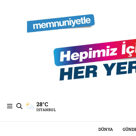
28°C
İSTANBUL
DÜNYA
GÜND