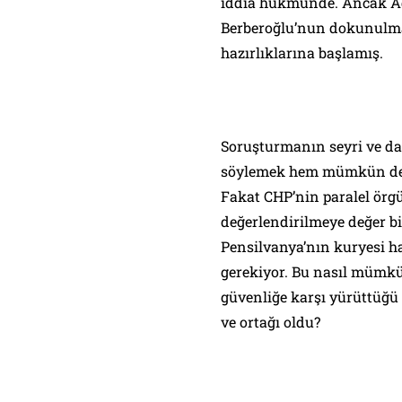
iddia hükmünde. Ancak Adl
Berberoğlu’nun dokunulmaz
hazırlıklarına başlamış.
Soruşturmanın seyri ve dav
söylemek hem mümkün deği
Fakat CHP’nin paralel örg
değerlendirilmeye değer bir
Pensilvanya’nın kuryesi hal
gerekiyor. Bu nasıl mümkün
güvenliğe karşı yürüttüğü c
ve ortağı oldu?