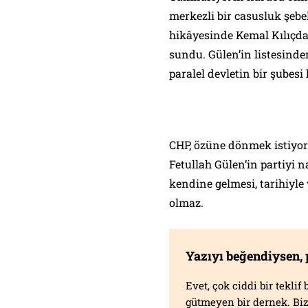
merkezli bir casusluk şebe
hikâyesinde Kemal Kılıçdar
sundu. Gülen’in listesinden
paralel devletin bir şubesi 
CHP, özüne dönmek istiyor
Fetullah Gülen’in partiyi n
kendine gelmesi, tarihiyl
olmaz.
Yazıyı beğendiysen,
Evet, çok ciddi bir tekli
gütmeyen bir dernek. B