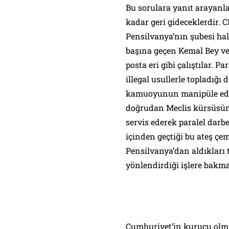
Bu sorulara yanıt arayanl
kadar geri gideceklerdir. 
Pensilvanya’nın şubesi hal
başına geçen Kemal Bey ve 
posta eri gibi çalıştılar. P
illegal usullerle topladığı
kamuoyunun manipüle edil
doğrudan Meclis kürsüsü
servis ederek paralel darb
içinden geçtiği bu ateş çem
Pensilvanya’dan aldıkları 
yönlendirdiği işlere bakma
Cumhuriyet’in kurucu olma