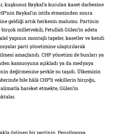
ar, kuşkusuz Baykal’a kurulan kaset darbesine
CHP’nin Baykal’ın istifa etmesinden sonra
ine geldiği artık herkesin malumu. Partinin
birçok milletvekili, Fetullah Gülen’in adeta
aralel yapının montajlı tapeler, kasetler ve kendi
 dosyalar parti yönetimine ulaştırılarak
mesi amaçlandı. CHP yönetimi de bunları ya
nden kamuoyuna açıkladı ya da medyaya
enin değirmenine şevkle su taşıdı. Ülkemizin
berinde bile hâlâ CHP’li vekillerin birçoğu,
talimatla hareket etmekte, Gülen’in
ktalar.
kla övünen bir partinin, Pensilvanya