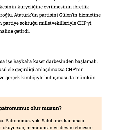
kesinin kuryeliğine evrilmesinin ibretlik
oğlu, Atatürk’ün partisini Gülen’in hizmetine
 partiye soktuğu milletvekilleriyle CHP’yi,
haline getirdi.
sa işe Baykal’a kaset darbesinden başlamalı.
asıl ele geçirdiği anlaşılmazsa CHP’nin
e ve gerçek kimliğiyle buluşması da mümkün
 patronumuz olur musun?
f bu. Patronumuz yok. Sahibimiz kar amacı
izi okuyorsan, memnunsan ve devam etmesini