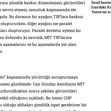
arına yönelik baskın düzenlemesi, görüntüleri
İsrail basın
İran’daki K
n servis etmesi, casusluk kapmasında ele
Vance mi sı
gıda. Bu davanın bir ayağını TIR’lara baskını
 oluştururken, diğer ayağını ise paralel
rı oluşturuyor. Paralel devletin eylemi bir
n dolayıdır ki savcılık, MİT TIR’larına
n aşamalarını ve bu aşamalarda yer alan
r.
iyeti” kapsamında yürüttüğü soruşturmaya
lenmesi gündemde. Can Dündar, kendisine MİT
durdurulduktan sonra çekilen görüntüleri
r vekil olduğunu açıkladı. Bu ismin CHP
u olduğu iddiaları şimdilik ispat gerektiren bir