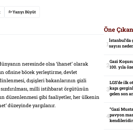
t
Yazıyı Büyüt
Öne Çıkan
İstanbul’da 
sayısı neden
Gazi Koşusu
 dünyanın neresinde olsa ‘ihanet’ olarak
100. yıla öz
ın ofisine böcek yerleştirme, devlet
inlenmesi, dışişleri bakanlarının gizli
LGS’de ilk o
kapı gerginl
sızdırılması, milli istihbarat örgütünün
gelen son an
n düzenlenmesi gibi faaliyetler, her ülkenin
et’ düzeyinde yargılanır.
“Gazi Musta
pavyon mas
kendileridir