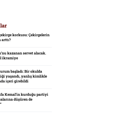
lar
çekirge korkusu: Çekirgelerin
 arttı?
’nu kazanan servet alacak.
el ikramiye
turum başladı: Bir okulda
iği yaşandı, yanlış kimlikle
da içeri girebildi
fa Kemal’in kurduğu partiyi
alarına düşüren de
”