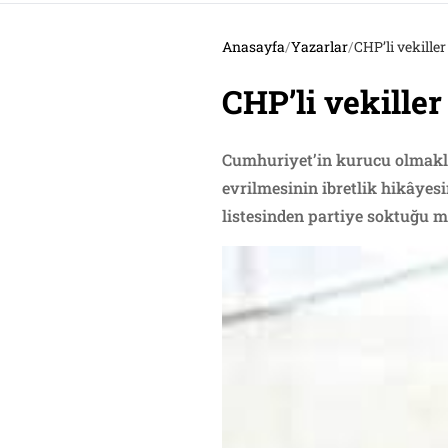
Anasayfa
/
Yazarlar
/
CHP’li vekille
CHP’li vekille
Cumhuriyet’in kurucu olmakla
evrilmesinin ibretlik hikâyes
listesinden partiye soktuğu mil