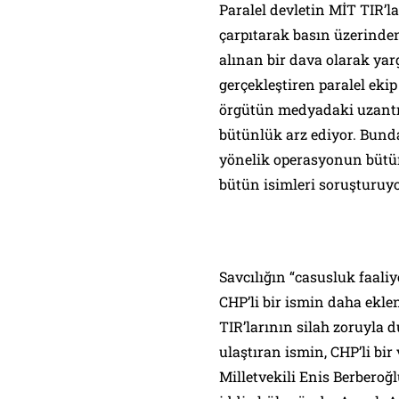
Paralel devletin MİT TIR’l
çarpıtarak basın üzerinde
alınan bir dava olarak yar
gerçekleştiren paralel ekip
örgütün medyadaki uzantıla
bütünlük arz ediyor. Bunda
yönelik operasyonun bütü
bütün isimleri soruşturuyo
Savcılığın “casusluk faal
CHP’li bir ismin daha ek
TIR’larının silah zoruyla 
ulaştıran ismin, CHP’li bi
Milletvekili Enis Berberoğl