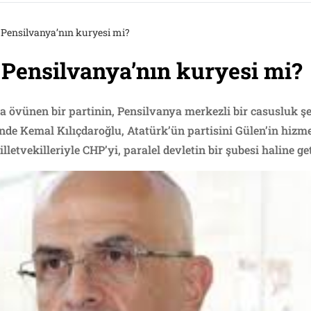
r Pensilvanya’nın kuryesi mi?
r Pensilvanya’nın kuryesi mi?
 övünen bir partinin, Pensilvanya merkezli bir casusluk ş
inde Kemal Kılıçdaroğlu, Atatürk’ün partisini Gülen’in hizm
letvekilleriyle CHP’yi, paralel devletin bir şubesi haline get