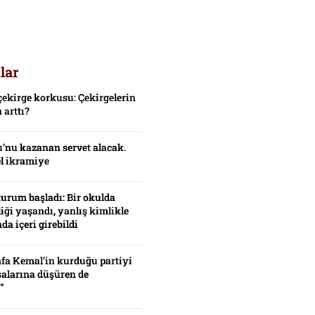
lar
çekirge korkusu: Çekirgelerin
 arttı?
’nu kazanan servet alacak.
el ikramiye
turum başladı: Bir okulda
iği yaşandı, yanlış kimlikle
da içeri girebildi
fa Kemal’in kurduğu partiyi
alarına düşüren de
”