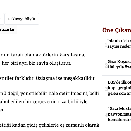
t
Yazıyı Büyüt
Öne Çıkan
Yazarlar
İstanbul’da 
sayısı neden
runun tarafı olan aktörlerin karşılaşma,
Gazi Koşusu
her biri ayrı bir sayfa oluşturur.
100. yıla öz
entiler farklıdır. Uzlaşma ise meşakkatlidir.
LGS’de ilk o
kapı gerginl
değil; yönetilebilir hâle getirilmesini, belli
gelen son an
abul edilen bir çerçevenin rıza birliğiyle
“Gazi Musta
er.
pavyon mas
kendileridir
ettiği kadar, gidiş gelişlerle eş zamanlı olarak