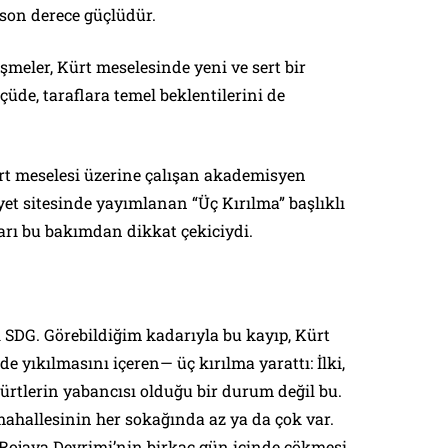
 son derece güçlüdür.
şmeler, Kürt meselesinde yeni ve sert bir
lçüde, taraflara temel beklentilerini de
rt meselesi üzerine çalışan akademisyen
et sitesinde yayımlanan “Üç Kırılma” başlıklı
arı bu bakımdan dikkat çekiciydi.
 SDG. Görebildiğim kadarıyla bu kayıp, Kürt
e yıkılmasını içeren— üç kırılma yarattı: İlki,
Kürtlerin yabancısı olduğu bir durum değil bu.
t mahallesinin her sokağında az ya da çok var.
 ‘Rojava Devrimi’nin birkaç gün içinde çökmesi,