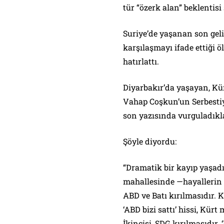
tür “özerk alan” beklentisi
Suriye’de yaşanan son geli
karşılaşmayı ifade ettiği ö
hatırlattı.
Diyarbakır’da yaşayan, Kü
Vahap Coşkun’un Serbestiy
son yazısında vurguladıkl
Şöyle diyordu:
“Dramatik bir kayıp yaşadı
mahallesinde —hayallerin d
ABD ve Batı kırılmasıdır. 
‘ABD bizi sattı’ hissi, Kür
İkincisi, SDG kırılmasıdır.