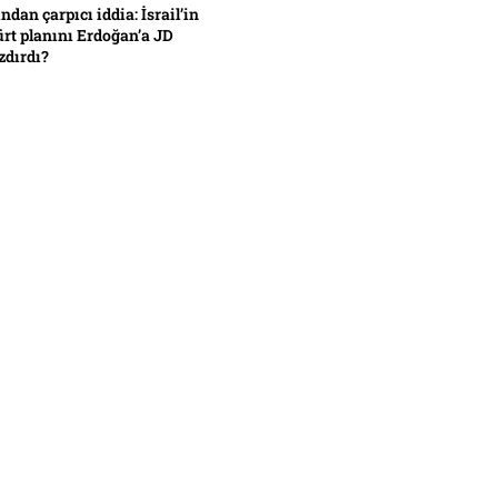
ından çarpıcı iddia: İsrail’in
ürt planını Erdoğan’a JD
zdırdı?