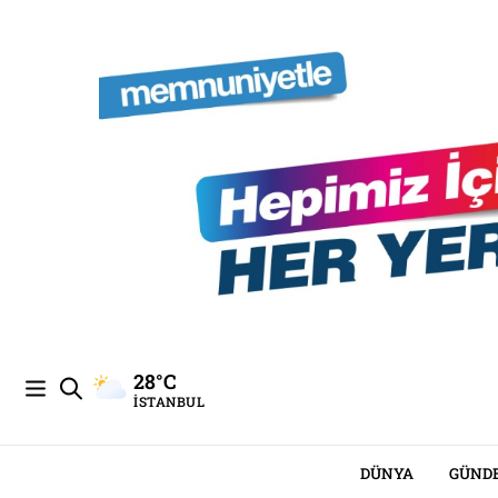
28°C
İSTANBUL
DÜNYA
GÜND