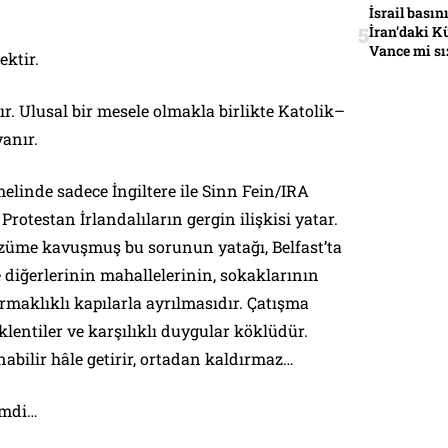
İsrail basın
İran’daki K
Vance mi sı
ektir.
ır. Ulusal bir mesele olmakla birlikte Katolik–
anır.
elinde sadece İngiltere ile Sinn Fein/IRA
Protestan İrlandalıların gergin ilişkisi yatar.
özüme kavuşmuş bu sorunun yatağı, Belfast’ta
 diğerlerinin mahallelerinin, sokaklarının
maklıklı kapılarla ayrılmasıdır. Çatışma
klentiler ve karşılıklı duygular köklüdür.
abilir hâle getirir, ortadan kaldırmaz…
imdi…