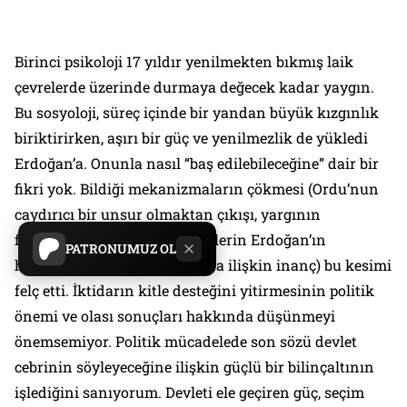
Birinci psikoloji 17 yıldır yenilmekten bıkmış laik
çevrelerde üzerinde durmaya değecek kadar yaygın.
Bu sosyoloji, süreç içinde bir yandan büyük kızgınlık
biriktirirken, aşırı bir güç ve yenilmezlik de yükledi
Erdoğan’a. Onunla nasıl “baş edilebileceğine” dair bir
fikri yok. Bildiği mekanizmaların çökmesi (Ordu’nun
caydırıcı bir unsur olmaktan çıkışı, yargının
farklılaşması ve hatta bu güçlerin Erdoğan’ın
PATRONUMUZ OL
hakimiyetine girmiş olduğuna ilişkin inanç) bu kesimi
felç etti. İktidarın kitle desteğini yitirmesinin politik
önemi ve olası sonuçları hakkında düşünmeyi
önemsemiyor. Politik mücadelede son sözü devlet
cebrinin söyleyeceğine ilişkin güçlü bir bilinçaltının
işlediğini sanıyorum. Devleti ele geçiren güç, seçim