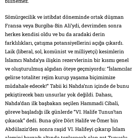
bilinemez.
Sömürgecilik ve istibdat döneminde ortak düşman
Fransa veya Burgiba-Bin Ali’ydi, devrimden sonra
herkes kendisi oldu ve bu da aradaki derin
farklılıkları, çatışma potansiyellerini açığa çıkardı.
Laik (liberal, sol, komünist ve milliyetçi) kesimlerin
İslamcı Nahda’ya ilişkin rezervlerinin bir kısmı genel
ve oluşturulmuş algıdan öteye geçmiyordu: “İslamcılar
gelirse totaliter rejim kurup yaşama biçimimize
müdahale edecek!” Tabii ki Nahda’nın içinde de bunu
pekiştirecek bazı unsurlar yok değildi. Dahası,
Nahda’dan ilk başbakan seçilen Hammadi Cibali,
göreve başladığı ilk günlerde “VI. Halife Tunus’tan
çıkacak” dedi. Buna göre Dört Halife ve Ömer bin
Abdülaziz’den sonra raşid VI. Halifeyi çıkarıp İslam
alemini bayrağı altında toplayacak olan zat Tunuslu