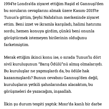
1994’te Londra’da ziyaret ettiğim Raşid el Gannuşi’den
bu soruların cevaplarını almak üzere Kasım-2015’te
Tunus’a gittim, Şeyhi Nahda’nın merkezinde ziyaret
ettim. Beni izzet ve ikramla karşıladı, halimi hatırımı
sordu, hemen konuya girdim, çünkü beni onunla
görüştürmek istemeyen birilerinin olduğunu
farketmiştim.
Merak ettiğim ikinci konu ise, o sırada Tunus’lu dört
sivil kuruluşunun “Barış Ödülü”nü almış olmalarıydı.
Bu kuruluşlar ne yapmışlardı da, bu ödüle hak
kazanmışlardı? Bunun cevabını Gannuşi’den değil,
kuruluşların yetkili şahıslarından alacaktım, bu
görüşmeleri de yazacağım, inşaallah.
İlkin şu durum tespiti yaptık: Mısır’da kanlı bir darbe