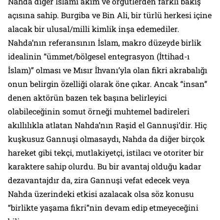
Nahda diğer İslami akım ve örgütlerden farklı bakış
açısına sahip. Burgiba ve Bin Ali, bir türlü herkesi içine
alacak bir ulusal/milli kimlik inşa edemediler.
Nahda’nın referansının İslam, makro düzeyde birlik
idealinin “ümmet/bölgesel entegrasyon (İttihad-ı
İslam)” olması ve Mısır İhvanı’yla olan fikri akrabalığı
onun belirgin özelliği olarak öne çıkar. Ancak “insan”
denen aktörün bazen tek başına belirleyici
olabileceğinin somut örneği muhtemel badireleri
akıllılıkla atlatan Nahda’nın Raşid el Gannuşi’dir. Hiç
kuşkusuz Gannuşi olmasaydı, Nahda da diğer birçok
hareket gibi tekçi, mutlakiyetçi, istilacı ve otoriter bir
karaktere sahip olurdu. Bu bir avantaj olduğu kadar
dezavantajdır da, zira Gannuşi vefat edecek veya
Nahda üzerindeki etkisi azalacak olsa söz konusu
“birlikte yaşama fikri”nin devam edip etmeyeceğini