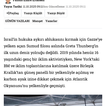
Yayın Tarihi:
11.10.2025 09:11
Son Güncelleme:
11.10.2025 09:11
Paylaş
Yazıyı Küçült
Yazıyı Büyüt
GÜNÜN YAZILARI
Manşet
Yazarlar
İsrail’in hukuka aykırı ablukasını kırmak için Gazze’ye
yelken açan Sumud filosu aslında Greta Thunberg’in
ilk uzun deniz yolcuğu değildi. 2019 yılında henüz 16
yaşındaki genç bir iklim aktivistiyken, New York’taki
BM ve iklim toplantılarına katılmak üzere Birleşik
Krallık’tan güneş panelli bir yelkenliyle açılmış ve
karbon ayak izine dikkat çekmek için Atlantik
Okyanusu’nu yelkenliyle geçmişti.