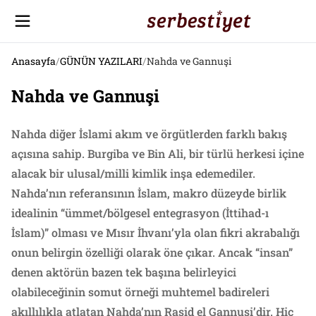
Anasayfa
/
GÜNÜN YAZILARI
/
Nahda ve Gannuşi
Nahda ve Gannuşi
Nahda diğer İslami akım ve örgütlerden farklı bakış
açısına sahip. Burgiba ve Bin Ali, bir türlü herkesi içine
alacak bir ulusal/milli kimlik inşa edemediler.
Nahda’nın referansının İslam, makro düzeyde birlik
idealinin “ümmet/bölgesel entegrasyon (İttihad-ı
İslam)” olması ve Mısır İhvanı’yla olan fikri akrabalığı
onun belirgin özelliği olarak öne çıkar. Ancak “insan”
denen aktörün bazen tek başına belirleyici
olabileceğinin somut örneği muhtemel badireleri
akıllılıkla atlatan Nahda’nın Raşid el Gannuşi’dir. Hiç