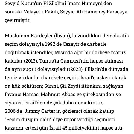
Seyyid Kutup’un Fi Zilali’ni İmam Humeyni’den
sonraki Velayet-i Fakih, Seyyid Ali Hameney Farsçaya
çevirmiştir.
Müslüman Kardeşler (İhvan), kazandıkları demokratik
seçim dolayısıyla 1992’de Cezayir’de darbe ile
dağıtılmak istendiler, Mısır’da ağır bir darbeye maruz
kaldılar (2013), Tunus’ta Gannuşi’nin hapse atılması
da aynı suç (!) dolayısıyladır(2023), Filistin’de dünyada
temiz vicdanları harekete geçirip İsrail’e askeri olarak
da kök söktüren; Sünni, Şii, Zeydi ittifakını sağlayan
İhvancı Hamas, Mahmut Abbas ve şürekasından ve
siyonist İsrail’den de çok daha demokrattır,
2006’da Jimmy Carter’in gözlemci olarak katılıp
“Seçim düzgün oldu” diye rapor verdiği seçimleri
kazandı, ertesi gün İsrail 45 milletvekilini hapse attı.