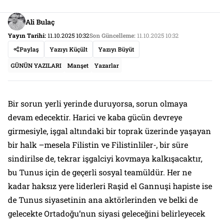
Ali Bulaç
Yayın Tarihi:
11.10.2025 10:32
Son Güncelleme:
11.10.2025 10:32
Paylaş
Yazıyı Küçült
Yazıyı Büyüt
GÜNÜN YAZILARI
Manşet
Yazarlar
Bir sorun yerli yerinde duruyorsa, sorun olmaya
devam edecektir. Harici ve kaba gücün devreye
girmesiyle, işgal altındaki bir toprak üzerinde yaşayan
bir halk –mesela Filistin ve Filistinliler-, bir süre
sindirilse de, tekrar işgalciyi kovmaya kalkışacaktır,
bu Tunus için de geçerli sosyal teamüldür. Her ne
kadar haksız yere liderleri Raşid el Gannuşi hapiste ise
de Tunus siyasetinin ana aktörlerinden ve belki de
gelecekte Ortadoğu’nun siyasi geleceğini belirleyecek