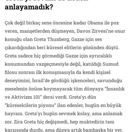
anlayamadık?
Çok değil birkaç sene öncesine kadar Obama ile poz
veren, manşetlerden düşmeyen, Davos Zirvesi’ne onur
konuğu olan Greta Thunberg, Gazze için ses
çıkardığından beri küresel elitlerin gözünden düştü.
Greta sadece hiç görmediği Gazze için ayrıcalıklı
konumundan vazgeçmesiyle değil, katıldığı Sumud
filosu sonrası ilk konuşmasıyla da kendi kişisel
deneyimini, İsrail’de gördüğü işkenceleri, savunduğu
meselenin önüne koymayarak tüm dünyaya “İnsanlık
ve Aktivizm 101” dersi verdi. Greta’yı dün
“küreselcilerin piyonu” ilan edenler, bugün en büyük
hayranı. Greta’yı bugün sevmek kolay, ama anlamak
zor. Zira Greta hiç değişmedi, hep muktedirin tam
karşısında durdu, ama dünya artık bambaşka bir yer.