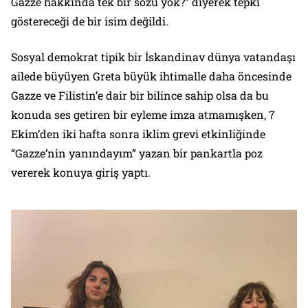
Gazze hakkında tek bir sözü yok?”
diyerek tepki
göstereceği de bir isim değildi.
Sosyal demokrat tipik bir İskandinav dünya vatandaşı
ailede büyüyen Greta büyük ihtimalle daha öncesinde
Gazze ve Filistin’e dair bir bilince sahip olsa da bu
konuda ses getiren bir eyleme imza atmamışken, 7
Ekim’den iki hafta sonra iklim grevi etkinliğinde
“Gazze’nin yanındayım”
yazan bir pankartla poz
vererek konuya giriş yaptı.