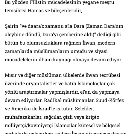
Bu yüzden Filistin mücadelesinin yegane meşru
temsilcisi Hamas ve bileşenleridir,
Şairin “ve daara’z zamanu a’la Dara (Zaman Dara’nın
aleyhine döndü, Dara’yı çemberine aldı)” dediği gibi
bütün bu olumsuzluklara rağmen İhvan, modern
zamanlarda müslümanların umudu ve siyasi
mücadelelerin ilham kaynağı olmaya devam ediyor.
Mısır ve diğer müslüman ülkelerde İhvan tecrübesi
üzerinde oryantalistler ve batılı İslamologlar çok
yönlü araştırmalar yapmışlardır, el’an da yapmaya
devam ediyorlar. Radikal müslümanlar, Suud-Körfez
ve Amerika ile İsrail’le iş tutan Selefiler,
muhafazakarlar, sağcılar, gizli veya kripto
milliyetçi/kavmiyetçi İslamcılar küresel ve bölgesel
zorbalarla uzlaşırken, sadece İhvan direnmeye devam