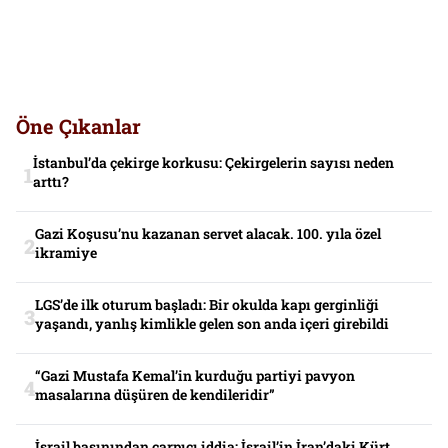
Öne Çıkanlar
İstanbul’da çekirge korkusu: Çekirgelerin sayısı neden
arttı?
Gazi Koşusu’nu kazanan servet alacak. 100. yıla özel
ikramiye
LGS’de ilk oturum başladı: Bir okulda kapı gerginliği
yaşandı, yanlış kimlikle gelen son anda içeri girebildi
“Gazi Mustafa Kemal’in kurduğu partiyi pavyon
masalarına düşüren de kendileridir”
İsrail basınından çarpıcı iddia: İsrail’in İran’daki Kürt