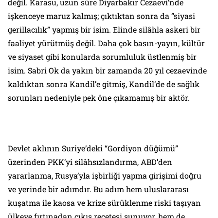
değil. Karasu, uzun süre Diyarbakır Cezaevi’nde
işkenceye maruz kalmış; çıktıktan sonra da “siyasi
gerillacılık” yapmış bir isim. Elinde silâhla askeri bir
faaliyet yürütmüş değil. Daha çok basın-yayın, kültür
ve siyaset gibi konularda sorumluluk üstlenmiş bir
isim. Sabri Ok da yakın bir zamanda 20 yıl cezaevinde
kaldıktan sonra Kandil’e gitmiş, Kandil’de de sağlık
sorunları nedeniyle pek öne çıkamamış bir aktör.
Devlet aklının Suriye’deki “Gordiyon düğümü”
üzerinden PKK’yi silâhsızlandırma, ABD’den
yararlanma, Rusya’yla işbirliği yapma girişimi doğru
ve yerinde bir adımdır. Bu adım hem uluslararası
kuşatma ile kaosa ve krize sürüklenme riski taşıyan
ülkeye fırtınadan çıkış reçetesi sunuyor, hem de