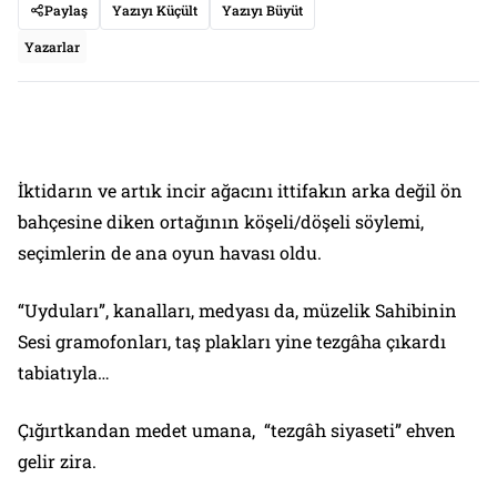
Paylaş
Yazıyı Küçült
Yazıyı Büyüt
Yazarlar
İktidarın ve artık incir ağacını ittifakın arka değil ön
bahçesine diken ortağının köşeli/döşeli söylemi,
seçimlerin de ana oyun havası oldu.
“Uyduları”, kanalları, medyası da, müzelik
Sahibinin
Sesi
gramofonları, taş plakları yine tezgâha çıkardı
tabiatıyla…
Çığırtkandan medet umana, “tezgâh siyaseti” ehven
gelir zira.