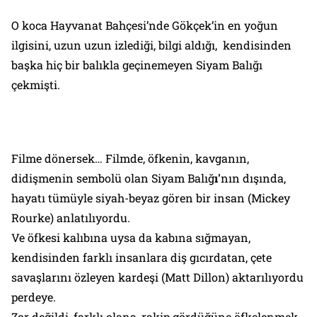
O koca Hayvanat Bahçesi’nde Gökçek’in en yoğun
ilgisini, uzun uzun izlediği, bilgi aldığı, kendisinden
başka hiç bir balıkla geçinemeyen Siyam Balığı
çekmişti.
Filme dönersek… Filmde, öfkenin, kavganın,
didişmenin sembolü olan Siyam Balığ
ı'
nın dışında,
hayatı tümüyle siyah-beyaz
gören bir insan (Mickey
Rourke) anlatılıyordu.
Ve öfkesi kalıbına uysa da kabına sığmayan,
kendisinden farklı insanlara diş gıcırdatan, çete
savaşlarını özleyen kardeşi (Matt Dillon) aktarılıyordu
perdeye.
Zor değildi, farklı olana, rakip gördüğüne
öfkelenmek.