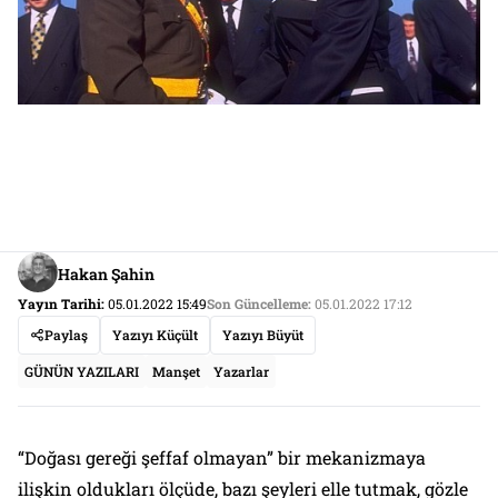
Hakan Şahin
Yayın Tarihi:
05.01.2022 15:49
Son Güncelleme:
05.01.2022 17:12
Paylaş
Yazıyı Küçült
Yazıyı Büyüt
GÜNÜN YAZILARI
Manşet
Yazarlar
“Doğası gereği şeffaf olmayan” bir mekanizmaya
ilişkin oldukları ölçüde, bazı şeyleri elle tutmak, gözle