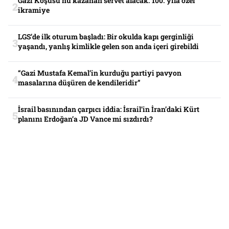
Gazi Koşusu’nu kazanan servet alacak. 100. yıla özel
ikramiye
LGS’de ilk oturum başladı: Bir okulda kapı gerginliği
yaşandı, yanlış kimlikle gelen son anda içeri girebildi
“Gazi Mustafa Kemal’in kurduğu partiyi pavyon
masalarına düşüren de kendileridir”
İsrail basınından çarpıcı iddia: İsrail’in İran’daki Kürt
planını Erdoğan’a JD Vance mi sızdırdı?