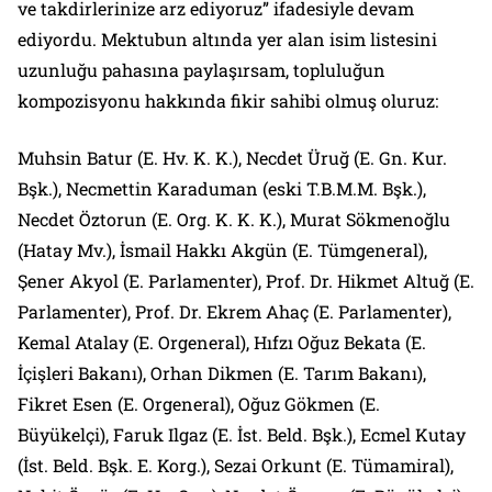
ve takdirlerinize arz ediyoruz” ifadesiyle devam
ediyordu. Mektubun altında yer alan isim listesini
uzunluğu pahasına paylaşırsam, topluluğun
kompozisyonu hakkında fikir sahibi olmuş oluruz:
Muhsin Batur (E. Hv. K. K.), Necdet Üruğ (E. Gn. Kur.
Bşk.), Necmettin Karaduman (eski T.B.M.M. Bşk.),
Necdet Öztorun (E. Org. K. K. K.), Murat Sökmenoğlu
(Hatay Mv.), İsmail Hakkı Akgün (E. Tümgeneral),
Şener Akyol (E. Parlamenter), Prof. Dr. Hikmet Altuğ (E.
Parlamenter), Prof. Dr. Ekrem Ahaç (E. Parlamenter),
Kemal Atalay (E. Orgeneral), Hıfzı Oğuz Bekata (E.
İçişleri Bakanı), Orhan Dikmen (E. Tarım Bakanı),
Fikret Esen (E. Orgeneral), Oğuz Gökmen (E.
Büyükelçi), Faruk Ilgaz (E. İst. Beld. Bşk.), Ecmel Kutay
(İst. Beld. Bşk. E. Korg.), Sezai Orkunt (E. Tümamiral),