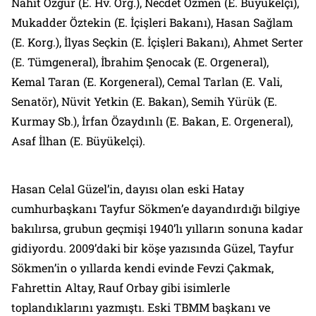
Nahit Özgür (E. Hv. Org.), Necdet Özmen (E. Büyükelçi),
Mukadder Öztekin (E. İçişleri Bakanı), Hasan Sağlam
(E. Korg.), İlyas Seçkin (E. İçişleri Bakanı), Ahmet Serter
(E. Tümgeneral), İbrahim Şenocak (E. Orgeneral),
Kemal Taran (E. Korgeneral), Cemal Tarlan (E. Vali,
Senatör), Nüvit Yetkin (E. Bakan), Semih Yürük (E.
Kurmay Sb.), İrfan Özaydınlı (E. Bakan, E. Orgeneral),
Asaf İlhan (E. Büyükelçi).
Hasan Celal Güzel’in, dayısı olan eski Hatay
cumhurbaşkanı Tayfur Sökmen’e dayandırdığı bilgiye
bakılırsa, grubun geçmişi 1940’lı yılların sonuna kadar
gidiyordu. 2009’daki bir köşe yazısında Güzel, Tayfur
Sökmen’in o yıllarda kendi evinde Fevzi Çakmak,
Fahrettin Altay, Rauf Orbay gibi isimlerle
toplandıklarını yazmıştı. Eski TBMM başkanı ve