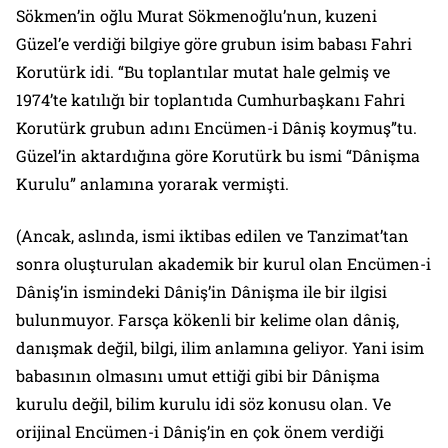
Sökmen’in oğlu Murat Sökmenoğlu’nun, kuzeni
Güzel’e verdiği bilgiye göre grubun isim babası Fahri
Korutürk idi. “Bu toplantılar mutat hale gelmiş ve
1974’te katılığı bir toplantıda Cumhurbaşkanı Fahri
Korutürk grubun adını Encümen-i Dâniş koymuş”tu.
Güzel’in aktardığına göre Korutürk bu ismi “Dânişma
Kurulu” anlamına yorarak vermişti.
(Ancak, aslında, ismi iktibas edilen ve Tanzimat’tan
sonra oluşturulan akademik bir kurul olan Encümen-i
Dâniş’in ismindeki Dâniş’in Dânişma ile bir ilgisi
bulunmuyor. Farsça kökenli bir kelime olan dâniş,
danışmak değil, bilgi, ilim anlamına geliyor. Yani isim
babasının olmasını umut ettiği gibi bir Dânişma
kurulu değil, bilim kurulu idi söz konusu olan. Ve
orijinal Encümen-i Dâniş’in en çok önem verdiği