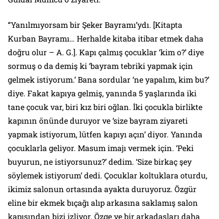
“Yanılmıyorsam bir Şeker Bayramı’ydı. [Kitapta
Kurban Bayramı… Herhalde kitaba itibar etmek daha
doğru olur – A. G.]. Kapı çalmış çocuklar ‘kim o?’ diye
sormuş o da demiş ki ‘bayram tebriki yapmak için
gelmek istiyorum.’ Bana sordular ‘ne yapalım, kim bu?’
diye. Fakat kapıya gelmiş, yanında 5 yaşlarında iki
tane çocuk var, biri kız biri oğlan. İki çocukla birlikte
kapının önünde duruyor ve ‘size bayram ziyareti
yapmak istiyorum, lütfen kapıyı açın’ diyor. Yanında
çocuklarla geliyor. Masum imajı vermek için. ‘Peki
buyurun, ne istiyorsunuz?’ dedim. ‘Size birkaç şey
söylemek istiyorum’ dedi. Çocuklar koltuklara oturdu,
ikimiz salonun ortasında ayakta duruyoruz. Özgür
eline bir ekmek bıçağı alıp arkasına saklamış salon
kapısından bizi izliyor. Özge ve bir arkadaşları daha