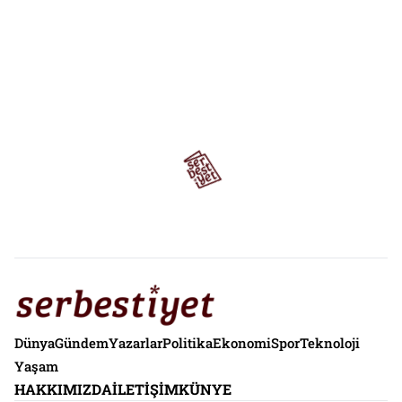
Dünya
Gündem
Yazarlar
Politika
Ekonomi
Spor
Teknoloji
Yaşam
HAKKIMIZDA
İLETIŞIM
KÜNYE