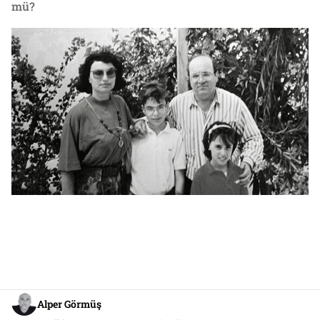
mü?
Alper Görmüş