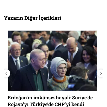
Yazarın Diğer İçerikleri
Devlet dersinde can veren ‘sivil’
gazetecilik