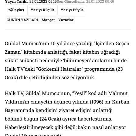
Yayın Tarihi:
25.01.2022 09:19
Son Güncelleme:
25.01.2022 09:49
Paylaş
Yazıyı Küçült
Yazıyı Büyüt
GÜNÜN YAZILARI
Manşet
Yazarlar
Güldal Mumcu’nun 10 yıl önce yazdığı “İçimden Geçen
Zaman” kitabında anlattığı, fakat kitabın uğradığı
sükût suikasti nedeniyle ‘bilinmeyen’ anılarını bir de
Halk TV’deki “Görkemli Hatıralar” programında (23
Ocak) dile getirdiğinden söz ediyorduk.
Halk TV, Güldal Mumcu’nun, “Yeşil” kod adlı Mahmut
Yıldırım’ın cinayetin üçüncü yılında (1996) bir Kurban
Bayramı’nda kendisini ziyaret edişini anlattığı
bölümü bugün (24 Ocak) ayrıca haberleştirmiş.
Haberleştirilmeyecek gibi değil; bakın nasıl anlatıyor
Güldal Mumcu o ziyareti: