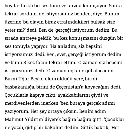
boyda- farklı bir ses tonu ve tarzda konuşuyor. Sonra
tekrar sordum, ne istiyorsunuz benden, diye. Bunun
üzerine ‘bu olayın biraz etrafındakileri bulsak size
yeter mi?’ dedi. Ben de ‘gerçeği istiyorum’ dedim. Bu
sırada antreye geldik, bu kez konuşmasını düzgün bir
ses tonuyla yapıyor. ‘Ha anladım, siz hepsini
istiyorsunuz’ dedi. Ben, evet, gerçeği istiyorum dedim
ve bunu 3 kez falan tekrar ettim. ‘O zaman siz hepsini
istiyorsunuz’ dedi. ‘O zaman üç tane gül alacağım.
Birini Uğur Bey’in öldürüldüğü yere, birini
başbakanlığa, birini de Çeçenistan’a koyacağım’ dedi.
Çocuklarla kapıya çıktı, ayakkabılarını giydi ve
merdivenlerden inerken ‘ben buraya gerçek adımı
yazıyorum. Her şey ortaya çıksın. Benim adım
Mahmut Yıldırım’ diyerek bağıra bağıra gitti. ‘Çocuklar
ne yazdı, gidip bir bakalım’ dedim. Gittik baktık, ‘Her