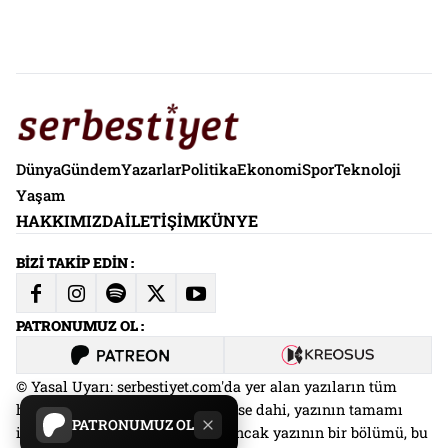
Dünya
Gündem
Yazarlar
Politika
Ekonomi
Spor
Teknoloji
Yaşam
HAKKIMIZDA
İLETIŞIM
KÜNYE
BİZİ TAKİP EDİN :
PATRONUMUZ OL :
© Yasal Uyarı: serbestiyet.com'da yer alan yazıların tüm
hakları saklıdır. Kaynak gösterilse dahi, yazının tamamı
PATRONUMUZ OL
izin alınmadan kullanılamaz. Ancak yazının bir bölümü, bu