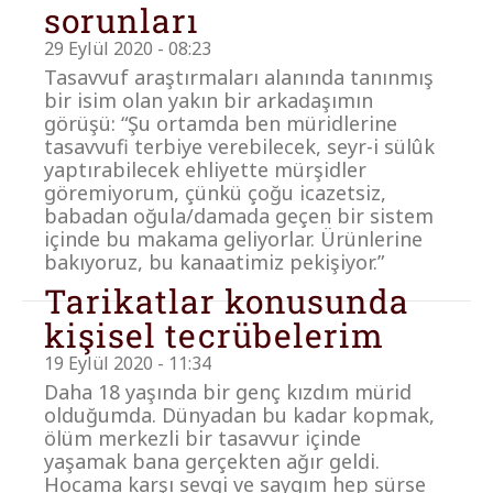
sorunları
29 Eylül 2020 - 08:23
Tasavvuf araştırmaları alanında tanınmış
bir isim olan yakın bir arkadaşımın
görüşü: “Şu ortamda ben müridlerine
tasavvufi terbiye verebilecek, seyr-i sülûk
yaptırabilecek ehliyette mürşidler
göremiyorum, çünkü çoğu icazetsiz,
babadan oğula/damada geçen bir sistem
içinde bu makama geliyorlar. Ürünlerine
bakıyoruz, bu kanaatimiz pekişiyor.”
Tarikatlar konusunda
kişisel tecrübelerim
19 Eylül 2020 - 11:34
Daha 18 yaşında bir genç kızdım mürid
olduğumda. Dünyadan bu kadar kopmak,
ölüm merkezli bir tasavvur içinde
yaşamak bana gerçekten ağır geldi.
Hocama karşı sevgi ve saygım hep sürse