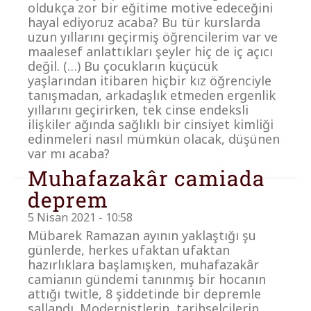
oldukça zor bir eğitime motive edeceğini
hayal ediyoruz acaba? Bu tür kurslarda
uzun yıllarını geçirmiş öğrencilerim var ve
maalesef anlattıkları şeyler hiç de iç açıcı
değil. (…) Bu çocukların küçücük
yaşlarından itibaren hiçbir kız öğrenciyle
tanışmadan, arkadaşlık etmeden ergenlik
yıllarını geçirirken, tek cinse endeksli
ilişkiler ağında sağlıklı bir cinsiyet kimliği
edinmeleri nasıl mümkün olacak, düşünen
var mı acaba?
Muhafazakâr camiada
deprem
5 Nisan 2021 - 10:58
Mübarek Ramazan ayının yaklaştığı şu
günlerde, herkes ufaktan ufaktan
hazırlıklara başlamışken, muhafazakâr
camianın gündemi tanınmış bir hocanın
attığı twitle, 8 şiddetinde bir depremle
sallandı. Modernistlerin, tarihselcilerin,