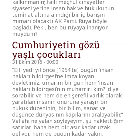
kalkınmanın; faili meçhul cinayetler
siyaseti yerine insan hak ve hukukunun
teminat altına alındığı bir iç barışın
mimarı olacaktı AK Parti. Rüya böyle
başladı. Peki, ben bu rüyaya inanıyor
muydum?
Cumhuriyetin gözü
yaşlı çocukları
31 Ekim 2016 - 00:00
“Elli yedi yıl önce [1954’te] bugün ‘insan
hakları bildirgesi’ne imza koyan
devletimiz, umarım bir gün hem ‘insan
hakları bildirgesi’nin muharriri kim?’ diye
sorabilir ve hem de en şerefli varlık olarak
yaratılan insanın onuruna yaraşır bir
hukuk düzeninin, bir bilim, sanat ve
düşünce dünyasının kapılarını aralayabilir.”
Vallahi ne yalan söyleyeyim, şu naklettiğim
satırlar, bana hem bir asır kadar uzak
geliyor, hem de bugün kadar yakın.