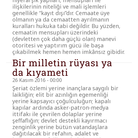
hiyerarşik yapıları, mensupları ile
ilişkilerinin niteliği ve mali işlemleri
genellikle “kayıt dışı”dır. Cemaate üye
olmanın ya da cemaatten ayrılmanın
kuralları hukuka tabi değildir. Bu yüzden,
cemaatin mensupları üzerindeki
(devletten çok daha güçlü olan) manevi
otoritesi ve yaptırım gücü ile başa
çıkabilmek hemen hemen imkânsız gibidir.
Bir milletin rüyası ya
da kıyameti
26 Kasım 2016 - 00:00
Şeriat özlemi yerine inançlara saygılı bir
laikliğin; elit bir azınlığın egemenliği
yerine kapsayıcı çoğulculuğun; kapalı
kapılar ardında asker-patron-medya
ittifakı ile çevrilen dolaplar yerine
şeffaflığın; devlet destekli kayırmacı
zenginlik yerine bütün vatandaşlara
dağıtılacak bir refahın, adalet ve