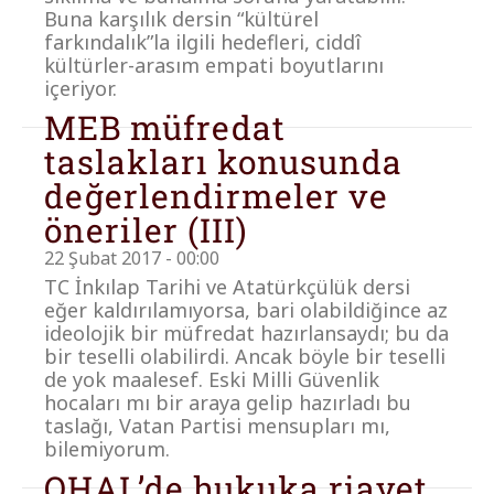
Buna karşılık dersin “kültürel
farkındalık”la ilgili hedefleri, ciddî
kültürler-arasım empati boyutlarını
içeriyor.
MEB müfredat
taslakları konusunda
değerlendirmeler ve
öneriler (III)
22 Şubat 2017 - 00:00
TC İnkılap Tarihi ve Atatürkçülük dersi
eğer kaldırılamıyorsa, bari olabildiğince az
ideolojik bir müfredat hazırlansaydı; bu da
bir teselli olabilirdi. Ancak böyle bir teselli
de yok maalesef. Eski Milli Güvenlik
hocaları mı bir araya gelip hazırladı bu
taslağı, Vatan Partisi mensupları mı,
bilemiyorum.
OHAL’de hukuka riayet