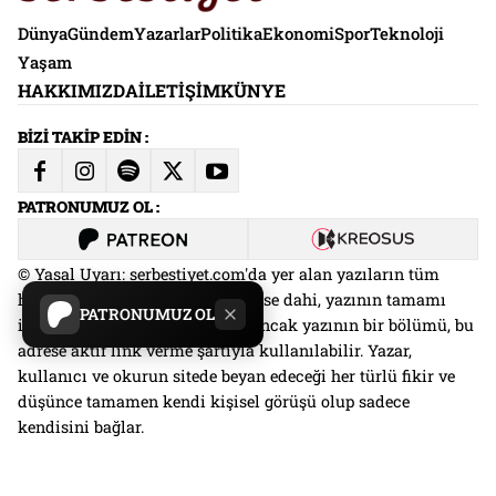
Dünya
Gündem
Yazarlar
Politika
Ekonomi
Spor
Teknoloji
Yaşam
HAKKIMIZDA
İLETIŞIM
KÜNYE
BİZİ TAKİP EDİN :
PATRONUMUZ OL :
© Yasal Uyarı: serbestiyet.com'da yer alan yazıların tüm
hakları saklıdır. Kaynak gösterilse dahi, yazının tamamı
PATRONUMUZ OL
izin alınmadan kullanılamaz. Ancak yazının bir bölümü, bu
adrese aktif link verme şartıyla kullanılabilir. Yazar,
kullanıcı ve okurun sitede beyan edeceği her türlü fikir ve
düşünce tamamen kendi kişisel görüşü olup sadece
kendisini bağlar.