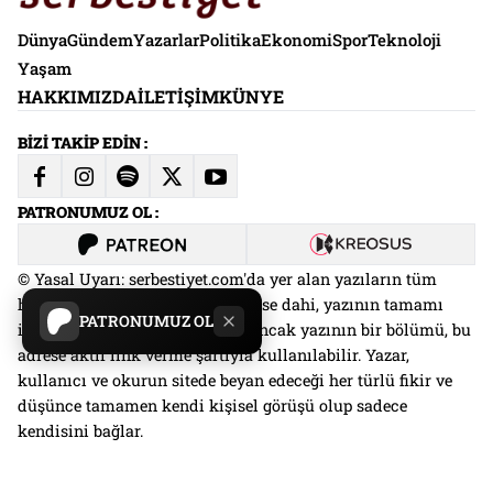
Dünya
Gündem
Yazarlar
Politika
Ekonomi
Spor
Teknoloji
Yaşam
HAKKIMIZDA
İLETIŞIM
KÜNYE
BİZİ TAKİP EDİN :
PATRONUMUZ OL :
© Yasal Uyarı: serbestiyet.com'da yer alan yazıların tüm
hakları saklıdır. Kaynak gösterilse dahi, yazının tamamı
PATRONUMUZ OL
izin alınmadan kullanılamaz. Ancak yazının bir bölümü, bu
adrese aktif link verme şartıyla kullanılabilir. Yazar,
kullanıcı ve okurun sitede beyan edeceği her türlü fikir ve
düşünce tamamen kendi kişisel görüşü olup sadece
kendisini bağlar.