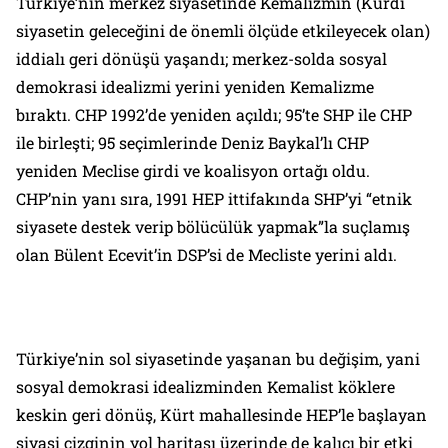
Türkiye’nin merkez siyasetinde Kemalizmin (Kürdi
siyasetin geleceğini de önemli ölçüde etkileyecek olan)
iddialı geri dönüşü yaşandı; merkez-solda sosyal
demokrasi idealizmi yerini yeniden Kemalizme
bıraktı. CHP 1992’de yeniden açıldı; 95’te SHP ile CHP
ile birleşti; 95 seçimlerinde Deniz Baykal’lı CHP
yeniden Meclise girdi ve koalisyon ortağı oldu.
CHP’nin yanı sıra, 1991 HEP ittifakında SHP’yi “etnik
siyasete destek verip bölücülük yapmak”la suçlamış
olan Bülent Ecevit’in DSP’si de Mecliste yerini aldı.
Türkiye’nin sol siyasetinde yaşanan bu değişim, yani
sosyal demokrasi idealizminden Kemalist köklere
keskin geri dönüş, Kürt mahallesinde HEP’le başlayan
siyasi çizginin yol haritası üzerinde de kalıcı bir etki