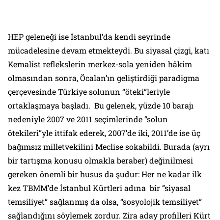
HEP geleneği ise İstanbul’da kendi seyrinde
mücadelesine devam etmekteydi. Bu siyasal çizgi, katı
Kemalist reflekslerin merkez-sola yeniden hâkim
olmasından sonra, Öcalan’ın geliştirdiği paradigma
çerçevesinde Türkiye solunun “öteki”leriyle
ortaklaşmaya başladı. Bu gelenek, yüzde 10 barajı
nedeniyle 2007 ve 2011 seçimlerinde “solun
ötekileri”yle ittifak ederek, 2007’de iki, 2011’de ise üç
bağımsız milletvekilini Meclise sokabildi. Burada (ayrı
bir tartışma konusu olmakla beraber) değinilmesi
gereken önemli bir husus da şudur: Her ne kadar ilk
kez TBMM’de İstanbul Kürtleri adına bir “siyasal
temsiliyet” sağlanmış da olsa, “sosyolojik temsiliyet”
sağlandığını söylemek zordur. Zira aday profilleri Kürt