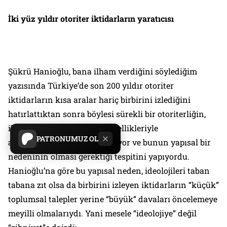
İki yüz yıldır otoriter iktidarların yaratıcısı
Şükrü Hanioğlu, bana ilham verdiğini söylediğim
yazısında Türkiye’de son 200 yıldır otoriter
iktidarların kısa aralar hariç birbirini izlediğini
hatırlattıktan sonra böylesi sürekli bir otoriterliğin,
iktidara gelenlerin kişisel özellikleriyle
PATRONUMUZ OL
açıklanamayacağını savunuyor ve bunun yapısal bir
nedeninin olması gerektiği tespitini yapıyordu.
Hanioğlu’na göre bu yapısal neden, ideolojileri taban
tabana zıt olsa da birbirini izleyen iktidarların “küçük”
toplumsal talepler yerine “büyük” davaları öncelemeye
meyilli olmalarıydı. Yani mesele “ideolojiye” değil