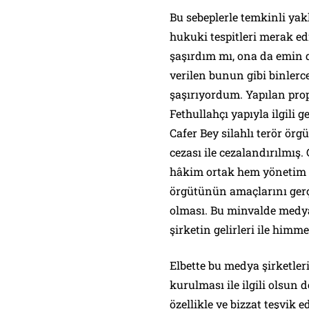
Bu sebeplerle temkinli yak
hukuki tespitleri merak e
şaşırdım mı, ona da emin 
verilen bunun gibi binler
şaşırıyordum. Yapılan prop
Fethullahçı yapıyla ilgili
Cafer Bey silahlı terör ör
cezası ile cezalandırılmış.
hâkim ortak hem yönetim k
örgütünün amaçlarını gerç
olması. Bu minvalde medya 
şirketin gelirleri ile himm
Elbette bu medya şirketleri
kurulması ile ilgili olsun
özellikle ve bizzat teşvik e