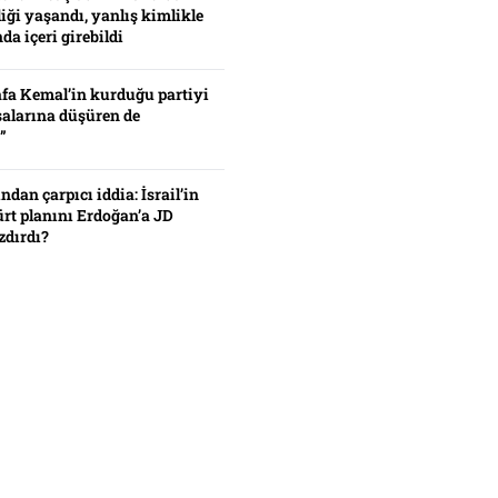
iği yaşandı, yanlış kimlikle
da içeri girebildi
fa Kemal’in kurduğu partiyi
alarına düşüren de
”
ından çarpıcı iddia: İsrail’in
ürt planını Erdoğan’a JD
zdırdı?