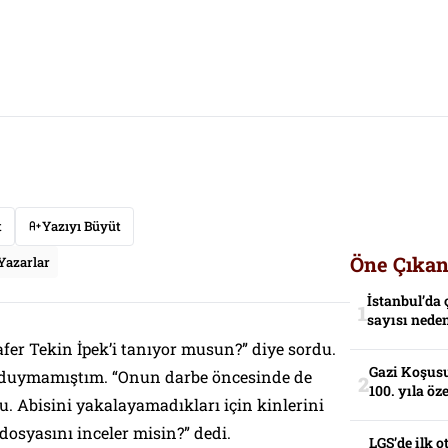
t
Yazıyı Büyüt
Öne Çıkan
Yazarlar
İstanbul’da 
sayısı neden
afer Tekin İpek
’i tanıyor musun?” diye sordu.
Gazi Koşusu
 duymamıştım. “
Onun darbe öncesinde de
100. yıla öz
tu. Abisini yakalayamadıkları için kinlerini
dosyasını inceler misin?”
dedi.
LGS’de ilk o