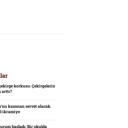
lar
çekirge korkusu: Çekirgelerin
 arttı?
’nu kazanan servet alacak.
el ikramiye
turum başladı: Bir okulda