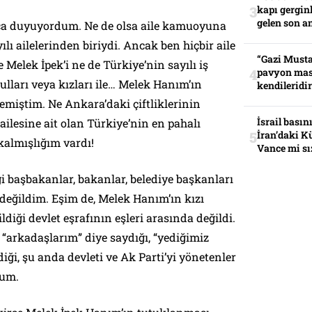
kapı gerginl
gelen son an
ıkça duyuyordum. Ne de olsa aile kamuoyuna
lı ailelerinden biriydi. Ancak ben hiçbir aile
“Gazi Musta
 Melek İpek’i ne de Türkiye’nin sayılı iş
pavyon mas
ulları veya kızları ile… Melek Hanım’ın
kendileridir
iştim. Ne Ankara’daki çiftliklerinin
İsrail basın
ilesine ait olan Türkiye’nin en pahalı
İran’daki K
 kalmışlığım vardı!
Vance mi sı
i başbakanlar, bakanlar, belediye başkanları
i değildim. Eşim de, Melek Hanım’ın kızı
ldiği devlet eşrafının eşleri arasında değildi.
 “
arkadaşlarım
” diye saydığı, “
yediğimiz
diği, şu anda devleti ve Ak Parti’yi yönetenler
dum.