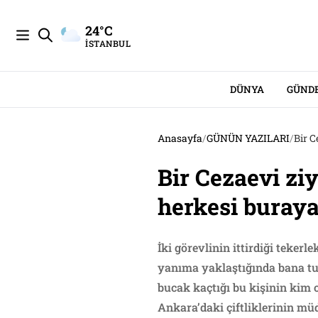
24°C
İSTANBUL
DÜNYA
GÜND
Anasayfa
/
GÜNÜN YAZILARI
/
Bir C
Bir Cezaevi ziy
herkesi buraya g
İki görevlinin ittirdiği teke
yanıma yaklaştığında bana tu
bucak kaçtığı bu kişinin ki
Ankara’daki çiftliklerinin müd