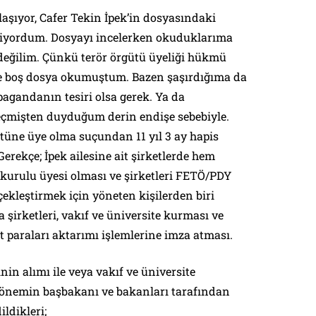
laşıyor, Cafer Tekin İpek’in dosyasındaki
diyordum. Dosyayı incelerken okuduklarıma
değilim. Çünkü terör örgütü üyeliği hükmü
ce boş dosya okumuştum. Bazen şaşırdığıma da
agandanın tesiri olsa gerek. Ya da
 geçmişten duyduğum derin endişe sebebiyle.
gütüne üye olma suçundan 11 yıl 3 ay hapis
 Gerekçe; İpek ailesine ait şirketlerde hem
urulu üyesi olması ve şirketleri FETÖ/PDY
ekleştirmek için yöneten kişilerden biri
şirketleri, vakıf ve üniversite kurması ve
et paraları aktarımı işlemlerine imza atması.
nin alımı ile veya vakıf ve üniversite
 dönemin başbakanı ve bakanları tarafından
dildikleri;