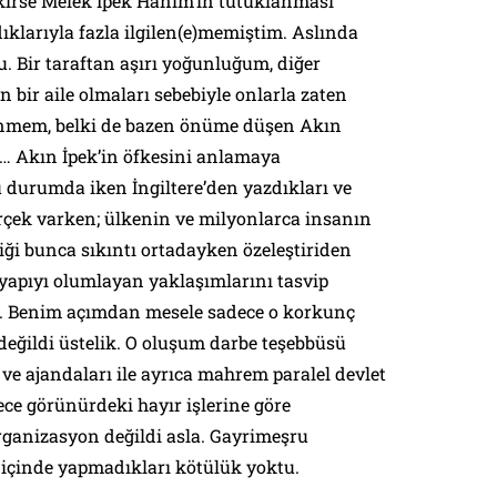
irse Melek İpek Hanım’ın tutuklanması
dıklarıyla fazla ilgilen(e)memiştim. Aslında
u. Bir taraftan aşırı yoğunluğum, diğer
 bir aile olmaları sebebiyle onlarla zaten
şünmem, belki de bazen önüme düşen Akın
e… Akın İpek’in öfkesini anlamaya
 durumda iken İngiltere’den yazdıkları ve
erçek varken; ülkenin ve milyonlarca insanın
tiği bunca sıkıntı ortadayken özeleştiriden
 yapıyı olumlayan yaklaşımlarını tasvip
Benim açımdan mesele sadece o korkunç
değildi üstelik. O oluşum darbe teşebbüsü
 ve ajandaları ile ayrıca mahrem paralel devlet
ce görünürdeki hayır işlerine göre
organizasyon değildi asla. Gayrimeşru
ı içinde yapmadıkları kötülük yoktu.