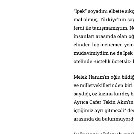
“İpek” soyadını elbette s
mal olmuş, Türkiye’nin sayı
ferdi ile tanışmamıştım. Ne
insanları arasında olan oğ
elinden hiç menemen yemem
müdavimiydim ne de İpek a
otelinde -üstelik ücretsiz-
Melek Hanım’ın oğlu bildiğ
ve milletvekillerinden bir
saydığı, öz kızına kardeş bi
Ayrıca Cafer Tekin Akın’ın
içtiğimiz ayrı gitmezdi
” de
arasında da bulunmuyor