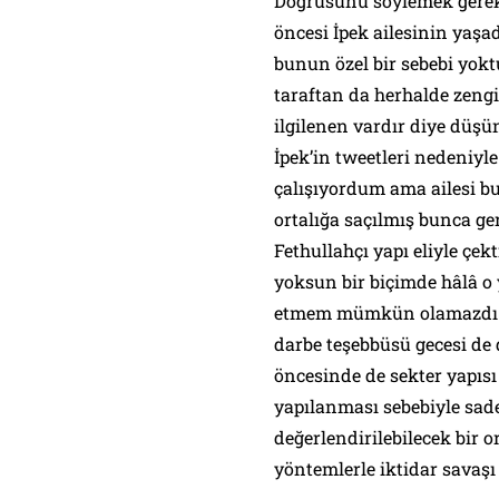
Doğrusunu söylemek gerek
öncesi İpek ailesinin yaşa
bunun özel bir sebebi yokt
taraftan da herhalde zengin
ilgilenen vardır diye dü
İpek’in tweetleri nedeniyl
çalışıyordum ama ailesi bu
ortalığa saçılmış bunca g
Fethullahçı yapı eliyle çek
yoksun bir biçimde hâlâ o
etmem mümkün olamazdı. 
darbe teşebbüsü gecesi de 
öncesinde de sekter yapısı
yapılanması sebebiyle sade
değerlendirilebilecek bir 
yöntemlerle iktidar savaş