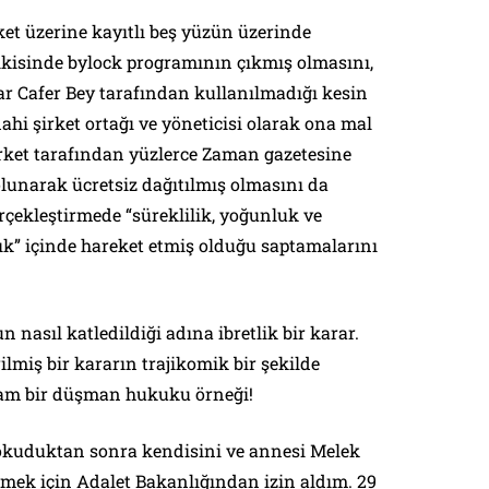
rket üzerine kayıtlı beş yüzün üzerinde
 ikisinde bylock programının çıkmış olmasını,
ar Cafer Bey tarafından kullanılmadığı kesin
dahi şirket ortağı ve yöneticisi olarak ona mal
irket tarafından yüzlerce Zaman gazetesine
lunarak ücretsiz dağıtılmış olmasını da
rçekleştirmede “
süreklilik, yoğunluk ve
ık
” içinde hareket etmiş olduğu saptamalarını
nasıl katledildiği adına ibretlik bir karar.
miş bir kararın trajikomik bir şekilde
Tam bir düşman hukuku örneği!
 okuduktan sonra kendisini ve annesi Melek
etmek için Adalet Bakanlığından izin aldım. 29