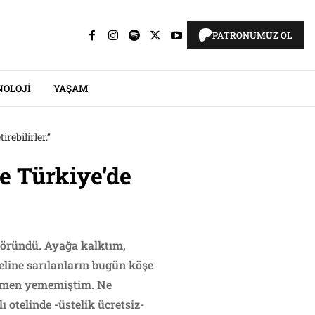
PATRONUMUZ OL
NOLOJI
YAŞAM
ebilirler.’’
se Türkiye’de
 göründü. Ayağa kalktım,
line sarılanların bugün köşe
nemen yememiştim. Ne
 otelinde -üstelik ücretsiz-