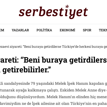
EM
YAZARLAR
POLITIKA
EKONOMI
SPOR
TEK
ezaevi ziyareti: ‘’Beni buraya getirdilerse Türkiye’de herkesi buraya getir
areti: ‘’Beni buraya getirdiler
etirebilirler.’’
rlekli sandalyesinde 79 yaşındaki Melek İpek Hanım kapıdan
tunarak ayağa kalkmaya çalıştı. Eskiden Melek Anne diye e
m olduğunu düşünüyordum. Melek Hanım’ın elinden hiç me
avimiydim ne de İpek ailesine ait olan Türkiye’nin en pahalı