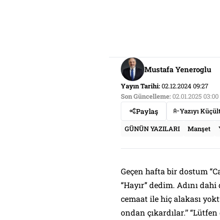
Mustafa Yeneroglu
Yayın Tarihi:
02.12.2024 09:27
Son Güncelleme:
02.01.2025 03:00
Paylaş
Yazıyı Küçül
GÜNÜN YAZILARI
Manşet
Geçen hafta bir dostum “
C
“
Hayır
” dedim. Adını dahi
cemaat ile hiç alakası yok
ondan çıkardılar.’
’ “
Lütfen 