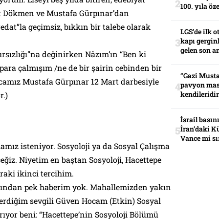
100. yıla öz
at Dökmen ve Mustafa Gürpınar’dan
edat”la geçimsiz, bıkkın bir talebe olarak
LGS’de ilk o
kapı gerginl
gelen son an
ırsızlığı”na değinirken Nâzım’ın “Ben ki
para çalmışım /ne de bir şairin cebinden bir
“Gazi Musta
ocamız Mustafa Gürpınar 12 Mart darbesiyle
pavyon mas
kendileridir
.)
İsrail basın
İran’daki K
Vance mi sı
mız isteniyor. Sosyoloji ya da Sosyal Çalışma
eğiz. Niyetim en baştan Sosyoloji, Hacettepe
aki ikinci tercihim.
rından pek haberim yok. Mahallemizden yakın
erdiğim sevgili Güven Hocam (Etkin) Sosyal
yor beni: “Hacettepe’nin Sosyoloji Bölümü