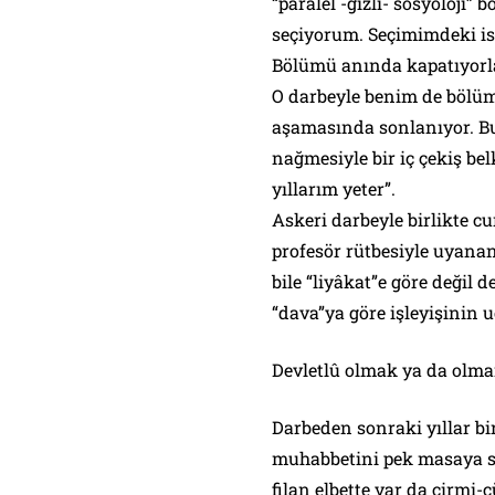
“paralel -gizli- sosyoloji”
seçiyorum. Seçimimdeki isa
Bölümü anında kapatıyorlar
O darbeyle benim de bölü
aşamasında sonlanıyor. B
nağmesiyle bir iç çekiş be
yıllarım yeter”.
Askeri darbeyle birlikte c
profesör rütbesiyle uyana
bile “liyâkat”e göre değil 
“dava”ya göre işleyişinin u
Devletlû olmak ya da olm
Darbeden sonraki yıllar bir
muhabbetini pek masaya se
filan elbette var da cirmi