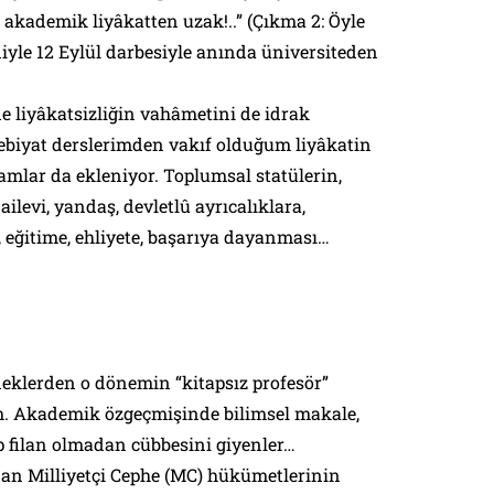
kademik liyâkatten uzak!..” (Çıkma 2: Öyle
niyle 12 Eylül darbesiyle anında üniversiteden
de liyâkatsizliğin vahâmetini de idrak
biyat derslerimden vakıf olduğum liyâkatin
mlar da ekleniyor. Toplumsal statülerin,
ailevi, yandaş, devletlû ayrıcalıklara,
, eğitime, ehliyete, başarıya dayanması…
neklerden o dönemin “kitapsız profesör”
. Akademik özgeçmişinde bilimsel makale,
ap filan olmadan cübbesini giyenler…
dan Milliyetçi Cephe (MC) hükümetlerinin