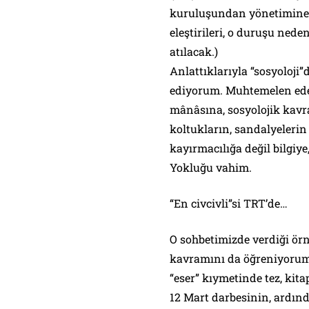
kuruluşundan yönetimine a
eleştirileri, o duruşu nede
atılacak.)
Anlattıklarıyla “sosyoloji”
ediyorum. Muhtemelen ede
mânâsına, sosyolojik kavra
koltukların, sandalyelerin 
kayırmacılığa değil bilgiye
Yokluğu vahim.
“En civcivli”si TRT’de…
O sohbetimizde verdiği ör
kavramını da öğreniyorum
“eser” kıymetinde tez, kit
12 Mart darbesinin, ardın