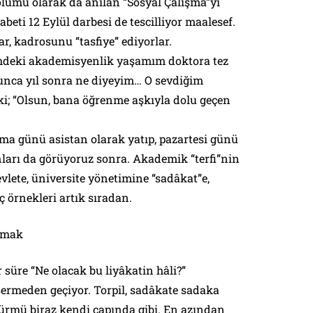
 bölümü olarak da anılan “Sosyal Çalışma”yı
beti 12 Eylül darbesi de tescilliyor maalesef.
, kadrosunu “tasfiye” ediyorlar.
mdeki akademisyenlik yaşamım doktora tez
unca yıl sonra ne diyeyim… O sevdiğim
lki; “Olsun, bana öğrenme aşkıyla dolu geçen
uma günü asistan olarak yatıp, pazartesi günü
nları da görüyoruz sonra. Akademik “terfi”nin
devlete, üniversite yönetimine “sadâkat”e,
ç örnekleri artık sıradan.
amak
 süre “Ne olacak bu liyâkatin hâli?”
rmeden geçiyor. Torpil, sadâkate sadaka
-cürmü biraz kendi çapında gibi. En azından