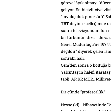
göreve lâyık olmayı “düzen
geliyor. En hicivli-civcivl
“tavukçuluk profesörü” Şa
TRT deyince belleğimde r
sonra televizyondan fon 
bir türkünün dizesi de var
Genel Müdürlüğü’ne 1974’d
değildir” diyerek gelen İ
sonraki hali.
Cem’den sonra o koltuğa bi
Yalçıntaş’ın halefi Karataş
tabii: AP, RP, MHP… Milli
Bir günde “profesörlük”
Neyse (ki)… Nihayetinde “k