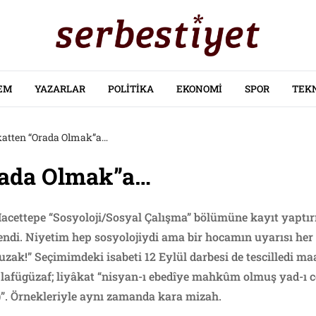
EM
YAZARLAR
POLITIKA
EKONOMI
SPOR
TEK
katten “Orada Olmak”a…
rada Olmak”a…
acettepe “Sosyoloji/Sosyal Çalışma” bölümüne kayıt yaptırı
ndi. Niyetim hep sosyolojiydi ama bir hocamın uyarısı her şe
ak!” Seçimimdeki isabeti 12 Eylül darbesi de tescilledi ma
 lafügüzaf; liyâkat “nisyan-ı ebedîye mahkûm olmuş yad-ı c
”. Örnekleriyle aynı zamanda kara mizah.