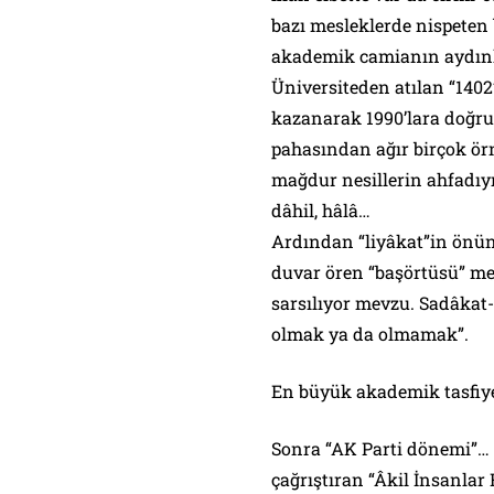
bazı mesleklerde nispeten 
akademik camianın aydınlık
Üniversiteden atılan “1402
kazanarak 1990’lara doğru 
pahasından ağır birçok örn
mağdur nesillerin ahfadıyı
dâhil, hâlâ…
Ardından “liyâkat”in önüne
duvar ören “başörtüsü” mes
sarsılıyor mevzu. Sadâkat-
olmak ya da olmamak”.
En büyük akademik tasfiy
Sonra “AK Parti dönemi”… “
çağrıştıran “Âkil İnsanlar