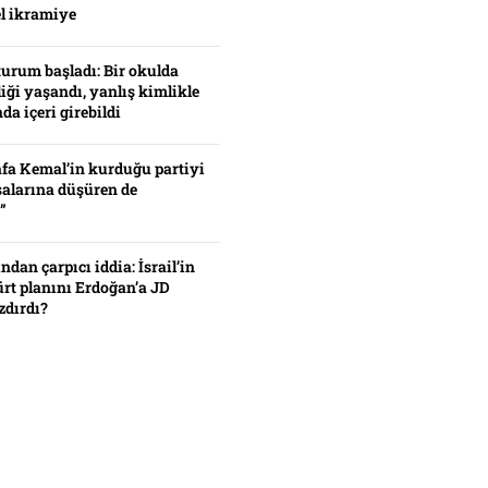
el ikramiye
turum başladı: Bir okulda
iği yaşandı, yanlış kimlikle
da içeri girebildi
fa Kemal’in kurduğu partiyi
alarına düşüren de
”
ından çarpıcı iddia: İsrail’in
ürt planını Erdoğan’a JD
zdırdı?