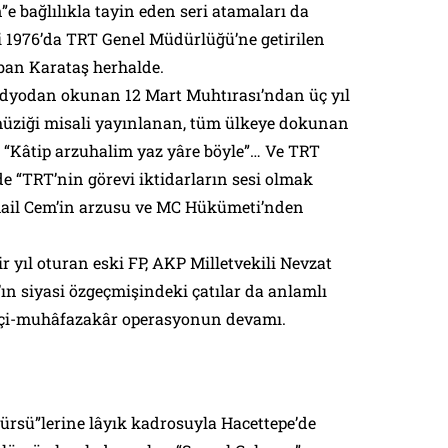
”e bağlılıkla tayin eden seri atamaları da
isi 1976’da TRT Genel Müdürlüğü’ne getirilen
ban Karataş herhalde.
adyodan okunan 12 Mart Muhtırası’ndan üç yıl
müziği misali yayınlanan, tüm ülkeye dokunan
: “Kâtip arzuhalim yaz yâre böyle”… Ve TRT
e “TRT’nin görevi iktidarların sesi olmak
smail Cem’in arzusu ve MC Hükümeti’nden
r yıl oturan eski FP, AKP Milletvekili Nevzat
’ın siyasi özgeçmişindeki çatılar da anlamlı
yetçi-muhâfazakâr operasyonun devamı.
ürsü”lerine lâyık kadrosuyla Hacettepe’de