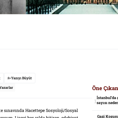
t
Yazıyı Büyüt
Öne Çıkan
Yazarlar
İstanbul’da 
sayısı neden
te sınavında Hacettepe Sosyoloji/Sosyal
Gazi Koşusu
rum. Liseyi beş yılda bitiren, edebiyat