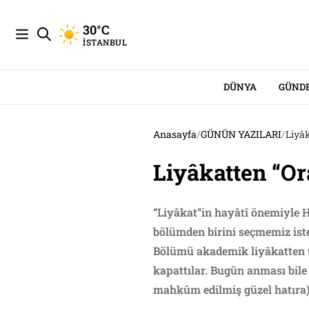
30°C
İSTANBUL
DÜNYA
GÜND
Anasayfa
/
GÜNÜN YAZILARI
/
Liyâ
Liyâkatten “O
“Liyâkat”in hayâtî önemiyle H
bölümden birini seçmemiz iste
Bölümü akademik liyâkatten uz
kapattılar. Bugün anması bile
mahkûm edilmiş güzel hatıra)