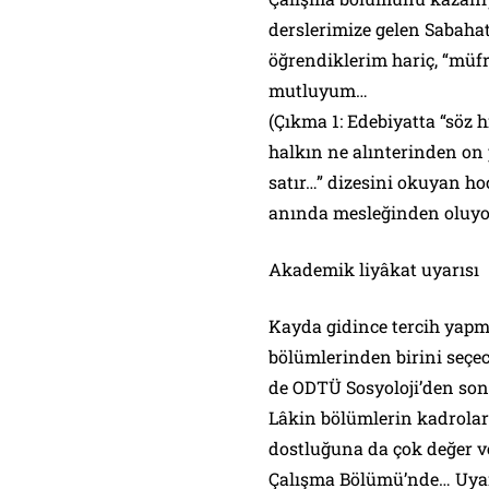
derslerimize gelen Sabah
öğrendiklerim hariç, “müfr
mutluyum…
(Çıkma 1: Edebiyatta “söz h
halkın ne alınterinden on 
satır…” dizesini okuyan h
anında mesleğinden oluyor
Akademik liyâkat uyarısı
Kayda gidince tercih yapma
bölümlerinden birini seçec
de ODTÜ Sosyoloji’den sonr
Lâkin bölümlerin kadrola
dostluğuna da çok değer v
Çalışma Bölümü’nde… Uyarı