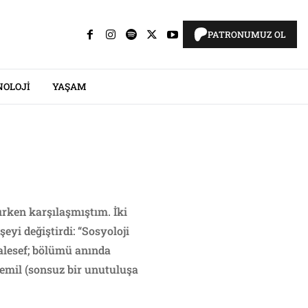
PATRONUMUZ OL
NOLOJI
YAŞAM
rken karşılaşmıştım. İki
yi değiştirdi: “Sosyoloji
alesef; bölümü anında
emil (sonsuz bir unutuluşa