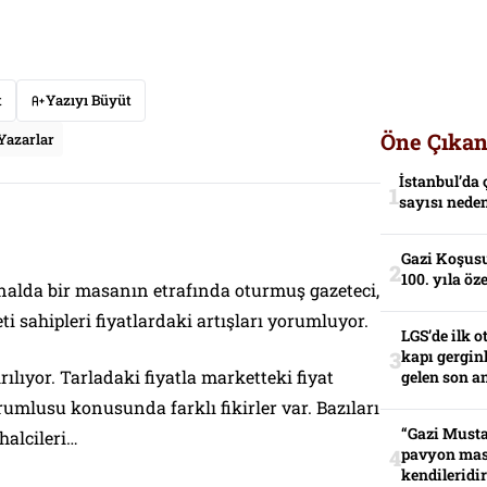
t
Yazıyı Büyüt
Öne Çıkan
Yazarlar
İstanbul’da 
sayısı neden
Gazi Koşusu
100. yıla öz
nalda bir masanın etrafında oturmuş gazeteci,
i sahipleri fiyatlardaki artışları yorumluyor.
LGS’de ilk o
kapı gerginl
lıyor. Tarladaki fiyatla marketteki fiyat
gelen son an
rumlusu konusunda farklı fikirler var. Bazıları
“Gazi Musta
 halcileri…
pavyon mas
kendileridir