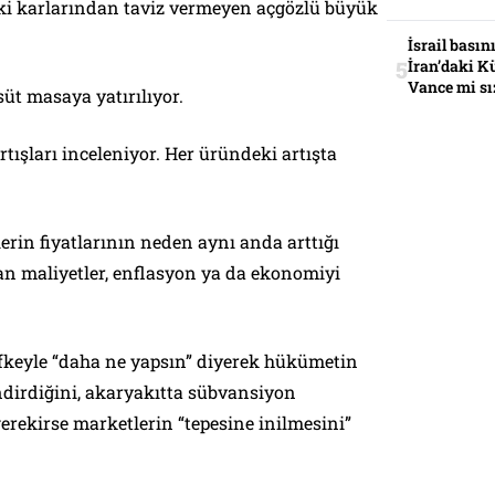
ki karlarından taviz vermeyen açgözlü büyük
İsrail basın
İran’daki K
Vance mi sı
üt masaya yatırılıyor.
rtışları inceleniyor. Her üründeki artışta
rin fiyatlarının neden aynı anda arttığı
an maliyetler, enflasyon ya da ekonomiyi
öfkeyle “daha ne yapsın” diyerek hükümetin
ndirdiğini, akaryakıtta sübvansiyon
gerekirse marketlerin “tepesine inilmesini”