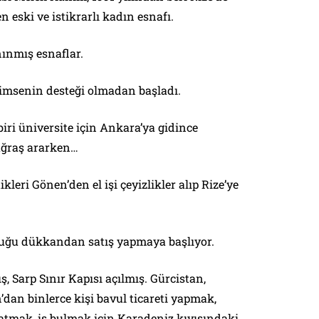
n eski ve istikrarlı kadın esnafı.
nınmış esnaflar.
imsenin desteği olmadan başladı.
biri üniversite için Ankara’ya gidince
uğraş ararken…
tikleri Gönen’den el işi çeyizlikler alıp Rize’ye
tuğu dükkandan satış yapmaya başlıyor.
ş, Sarp Sınır Kapısı açılmış. Gürcistan,
dan binlerce kişi bavul ticareti yapmak,
satmak, iş bulmak için Karadeniz kıyısındaki