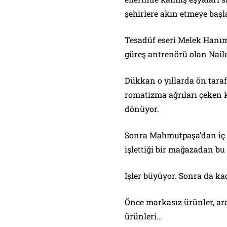
şehirlere akın etmeye başl
Tesadüf eseri Melek Hanım,
güreş antrenörü olan Naile’
Dükkan o yıllarda ön tara
romatizma ağrıları çeken 
dönüyor.
Sonra Mahmutpaşa’dan iç ça
işlettiği bir mağazadan bu
İşler büyüyor. Sonra da ka
Önce markasız ürünler, a
ürünleri…