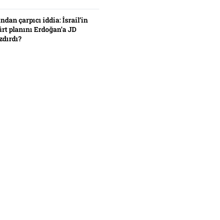
ından çarpıcı iddia: İsrail’in
ürt planını Erdoğan’a JD
zdırdı?