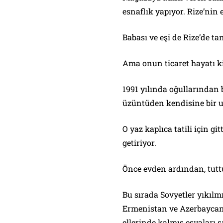
esnaflık yapıyor. Rize’nin e
Babası ve eşi de Rize’de ta
Ama onun ticaret hayatı k
1991 yılında oğullarından 
üzüntüden kendisine bir 
O yaz kaplıca tatili için git
getiriyor.
Önce evden ardından, tut
Bu sırada Sovyetler yıkılmı
Ermenistan ve Azerbaycan’
ellerinde kalmış eşyaları 