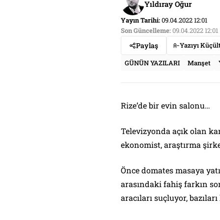
Yıldıray Oğur
Yayın Tarihi:
09.04.2022 12:01
Son Güncelleme:
09.04.2022 12:01
Paylaş
Yazıyı Küçül
GÜNÜN YAZILARI
Manşet
Rize’de bir evin salonu…
Televizyonda açık olan ka
ekonomist, araştırma şirket
Önce domates masaya yatırı
arasındaki fahiş farkın so
aracıları suçluyor, bazıları