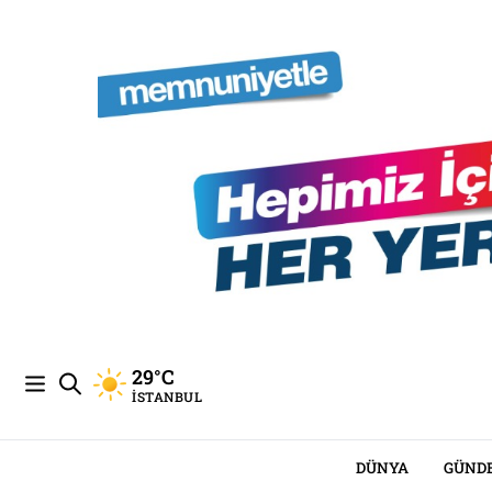
29°C
İSTANBUL
DÜNYA
GÜND