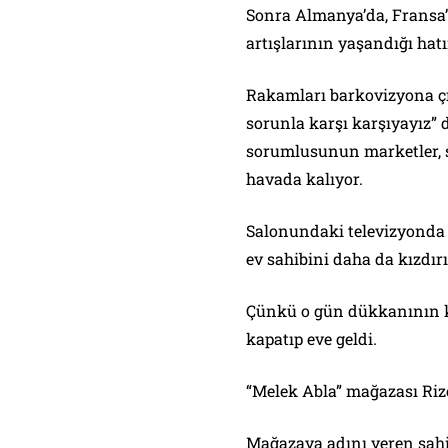
Sonra Almanya’da, Fransa’
artışlarının yaşandığı hatır
Rakamları barkovizyona çı
sorunla karşı karşıyayız” d
sorumlusunun marketler, s
havada kalıyor.
Salonundaki televizyonda b
ev sahibini daha da kızdırı
Çünkü o gün dükkanının k
kapatıp eve geldi.
“Melek Abla” mağazası Rize
Mağazaya adını veren sahi