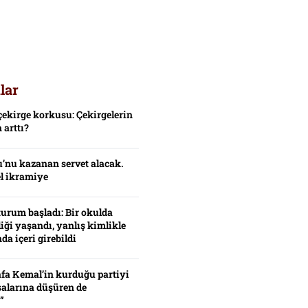
lar
çekirge korkusu: Çekirgelerin
 arttı?
’nu kazanan servet alacak.
el ikramiye
turum başladı: Bir okulda
iği yaşandı, yanlış kimlikle
da içeri girebildi
fa Kemal’in kurduğu partiyi
alarına düşüren de
”