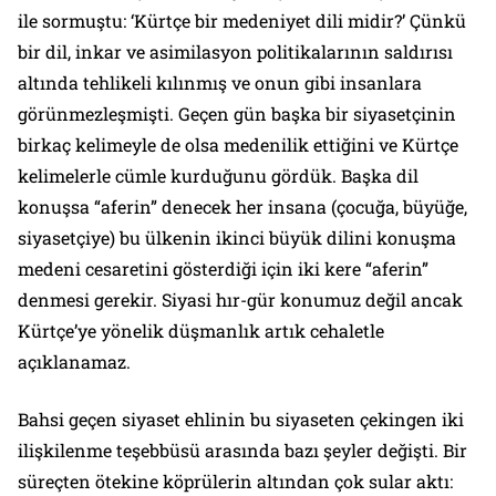
ile sormuştu: ‘Kürtçe bir medeniyet dili midir?’ Çünkü
bir dil, inkar ve asimilasyon politikalarının saldırısı
altında tehlikeli kılınmış ve onun gibi insanlara
görünmezleşmişti. Geçen gün başka bir siyasetçinin
birkaç kelimeyle de olsa medenilik ettiğini ve Kürtçe
kelimelerle cümle kurduğunu gördük. Başka dil
konuşsa “aferin” denecek her insana (çocuğa, büyüğe,
siyasetçiye) bu ülkenin ikinci büyük dilini konuşma
medeni cesaretini gösterdiği için iki kere “aferin”
denmesi gerekir. Siyasi hır-gür konumuz değil ancak
Kürtçe’ye yönelik düşmanlık artık cehaletle
açıklanamaz.
Bahsi geçen siyaset ehlinin bu siyaseten çekingen iki
ilişkilenme teşebbüsü arasında bazı şeyler değişti. Bir
süreçten ötekine köprülerin altından çok sular aktı: