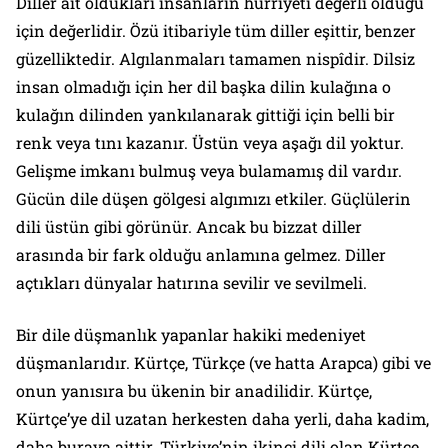
Diller ait oldukları insanların hürriyeti değerli olduğu
için değerlidir. Özü itibariyle tüm diller eşittir, benzer
güzelliktedir. Algılanmaları tamamen nispîdir. Dilsiz
insan olmadığı için her dil başka dilin kulağına o
kulağın dilinden yankılanarak gittiği için belli bir
renk veya tını kazanır. Üstün veya aşağı dil yoktur.
Gelişme imkanı bulmuş veya bulamamış dil vardır.
Gücün dile düşen gölgesi algımızı etkiler. Güçlülerin
dili üstün gibi görünür. Ancak bu bizzat diller
arasında bir fark olduğu anlamına gelmez. Diller
açtıkları dünyalar hatırına sevilir ve sevilmeli.
Bir dile düşmanlık yapanlar hakiki medeniyet
düşmanlarıdır. Kürtçe, Türkçe (ve hatta Arapca) gibi ve
onun yanısıra bu ükenin bir anadilidir. Kürtçe,
Kürtçe’ye dil uzatan herkesten daha yerli, daha kadim,
daha buraya aittir. Türkiye’nin ikinci dili olan Kürtçe