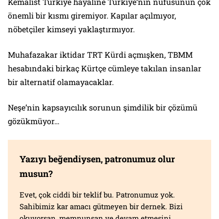
Kemalist Türkiye hayaline Türkiye’nin nüfusunun çok
önemli bir kısmı giremiyor. Kapılar açılmıyor,
nöbetçiler kimseyi yaklaştırmıyor.
Muhafazakar iktidar TRT Kürdi açmışken, TBMM
hesabındaki birkaç Kürtçe cümleye takılan insanlar
bir alternatif olamayacaklar.
Neşe’nin kapsayıcılık sorunun şimdilik bir çözümü
gözükmüyor…
Yazıyı beğendiysen, patronumuz olur
musun?
Evet, çok ciddi bir teklif bu. Patronumuz yok.
Sahibimiz kar amacı gütmeyen bir dernek. Bizi
okuyorsan, memnunsan ve devam etmesini