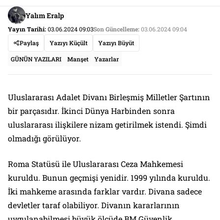
Yalım Eralp
Yayın Tarihi:
03.06.2024 09:03
Son Güncelleme:
03.06.2024 09:04
Paylaş
Yazıyı Küçült
Yazıyı Büyüt
GÜNÜN YAZILARI
Manşet
Yazarlar
Uluslararası Adalet Divanı Birleşmiş Milletler Şartının
bir parçasıdır. İkinci Dünya Harbinden sonra
uluslararası ilişkilere nizam getirilmek istendi. Şimdi
olmadığı görülüyor.
Roma Statüsü ile Uluslararası Ceza Mahkemesi
kuruldu. Bunun geçmişi yenidir. 1999 yılında kuruldu.
İki mahkeme arasında farklar vardır. Divana sadece
devletler taraf olabiliyor. Divanın kararlarının
uygulanabilmesi büyük ölçüde BM Güvenlik