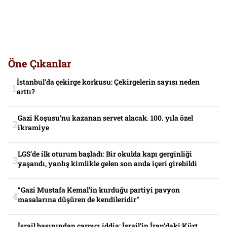
Öne Çıkanlar
İstanbul’da çekirge korkusu: Çekirgelerin sayısı neden
arttı?
Gazi Koşusu’nu kazanan servet alacak. 100. yıla özel
ikramiye
LGS’de ilk oturum başladı: Bir okulda kapı gerginliği
yaşandı, yanlış kimlikle gelen son anda içeri girebildi
“Gazi Mustafa Kemal’in kurduğu partiyi pavyon
masalarına düşüren de kendileridir”
İsrail basınından çarpıcı iddia: İsrail’in İran’daki Kürt