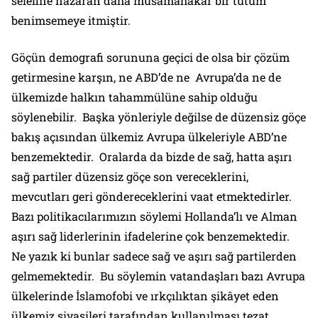
selefine nazaran daha müsamahakâr bir tutum
benimsemeye itmiştir.
Göçün demografi sorununa geçici de olsa bir çözüm
getirmesine karşın, ne ABD’de ne Avrupa’da ne de
ülkemizde halkın tahammülüne sahip olduğu
söylenebilir. Başka yönleriyle değilse de düzensiz göçe
bakış açısından ülkemiz Avrupa ülkeleriyle ABD’ne
benzemektedir. Oralarda da bizde de sağ, hatta aşırı
sağ partiler düzensiz göçe son vereceklerini,
mevcutları geri göndereceklerini vaat etmektedirler.
Bazı politikacılarımızın söylemi Hollanda’lı ve Alman
aşırı sağ liderlerinin ifadelerine çok benzemektedir.
Ne yazık ki bunlar sadece sağ ve aşırı sağ partilerden
gelmemektedir. Bu söylemin vatandaşları bazı Avrupa
ülkelerinde İslamofobi ve ırkçılıktan şikâyet eden
ülkemiz siyasileri tarafından kullanılması tezat