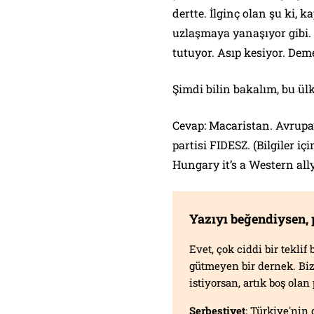
dertte. İlginç olan şu ki, 
uzlaşmaya yanaşıyor gib
tutuyor. Asıp kesiyor. Dem
Şimdi bilin bakalım, bu ül
Cevap: Macaristan. Avrupa’
partisi FIDESZ. (Bilgiler i
Hungary it’s a Western all
Yazıyı beğendiysen,
Evet, çok ciddi bir tekli
gütmeyen bir dernek. B
istiyorsan, artık boş ola
Serbestiyet
; Türkiye'nin 