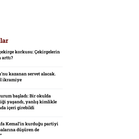
lar
çekirge korkusu: Çekirgelerin
 arttı?
’nu kazanan servet alacak.
el ikramiye
turum başladı: Bir okulda
iği yaşandı, yanlış kimlikle
da içeri girebildi
fa Kemal’in kurduğu partiyi
alarına düşüren de
”