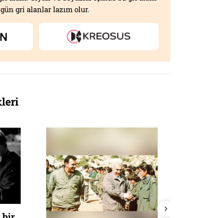
gün gri alanlar lazım olur.
leri
Bir Hali
 bir
Halil’e