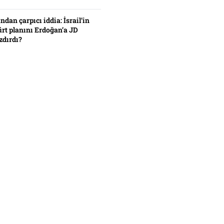
ından çarpıcı iddia: İsrail’in
ürt planını Erdoğan’a JD
zdırdı?