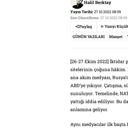
Halil Berktay
Yayın Tarihi:
27.10.2022 08:09
Son Güncelleme:
27.10.2022 08:09
Paylaş
Yazıyı Küçül
GÜNÜN YAZILARI
Manşet
[26-27 Ekim 2022] İktidar p
sitelerinin çoğuna hâkim. B
ana akım medyası, Rusya’n
ABD’ye yıkıyor. Çatışma, s
sunuluyor. Temelinde, NAT
yattığı iddia ediliyor. Bu 
anlamına geliyor.
Aynı medyacılar ilk başta