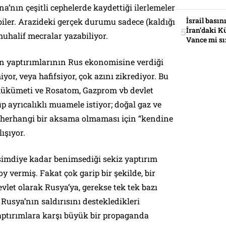
na’nın çeşitli cephelerde kaydettiği ilerlemeler
İsrail basın
biler. Arazideki gerçek durumu sadece (kaldığı
İran’daki K
uhalif mecralar yazabiliyor.
Vance mi sı
nın yaptırımlarının Rus ekonomisine verdiği
yor, veya hafifsiyor, çok azını zikrediyor. Bu
hükümeti ve Rosatom, Gazprom vb devlet
üp ayrıcalıklı muamele istiyor; doğal gaz ve
a herhangi bir aksama olmaması için “kendine
ışıyor.
imdiye kadar benimsediği sekiz yaptırım
y vermiş. Fakat çok garip bir şekilde, bir
let olarak Rusya’ya, gerekse tek tek bazı
 Rusya’nın saldırısını destekledikleri
aptırımlara karşı büyük bir propaganda