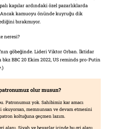
kapalı kapılar ardındaki özel pazarlıklarda
i. Ancak kamuoyu önünde kuyruğu dik
ediğini bırakmıyor.
ke neresi?
nın göbeğinde. Lideri Viktor Orban. İktidar
çin bkz BBC 20 Ekim 2022,
US reminds pro-Putin
y
.)
 patronumuz olur musun?
f bu. Patronumuz yok. Sahibimiz kar amacı
izi okuyorsan, memnunsan ve devam etmesini
n patron koltuğuna geçmen lazım.
gri alanı. Siyah ve beyazlar içinde bu gri alanı