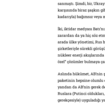
sanmıştı. Şimdi, bir, Ukray
karşısında biraz şaşkın gi
kadarıyla) bağımsız veya m
İki, iktidar medyası Batı’
zarardan da ya hiç söz etmi
arada ülke yönetimi, Rus 
şirketleriyle sürekli görüş
nükleer enerji akışlarınd
özel” çözümler bulmaya çal
Aslında hükümet, AB’nin ş
paketinin hepsine olumlu o
yandan da AB’nin gerek dev
Ruslara (Putinci oldukları,
gerekçesiyle) uyguladığı y