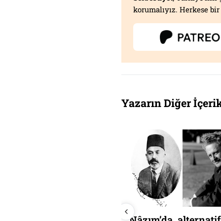
korumalıyız. Herkese bir 
Yazarın Diğer İçerik
ngisi doğru (1) Ulusal
Nâzım’da, alternatif
urtuluş Savaşı mı,