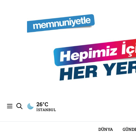
26°C
İSTANBUL
DÜNYA
GÜND