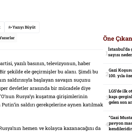
t
Yazıyı Büyüt
Öne Çıkan
Yazarlar
İstanbul’da 
sayısı neden
artisi, yazılı basının, televizyonun, haber
Gazi Koşusu
ir şekilde ele geçirmişler bu alanı. Şimdi bu
100. yıla öz
ın saldırısıyla başlayan savaşın suçunu
üper devletler arasında bir mücadele diye
LGS’de ilk o
O’nun Rusya’yı kuşatma girişimlerinin
kapı gerginl
gelen son an
da Putin’in saldırı gerekçelerine aynen katılmak
“Gazi Musta
pavyon mas
 Rusya’nın hemen ve kolayca kazanacağını da
kendileridir