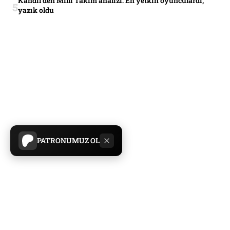
Kandil’den Milli Takım analizi: En yetkin oyunculardı,
yazık oldu
PATRONUMUZ OL