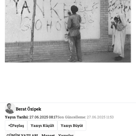
Berat Özipek
Yayın Tarihi:
27.06.2025 08:17
Son Güncelleme:
27.06.2025 11:53
Paylaş
Yazıyı Küçült
Yazıyı Büyüt
GÜNÜN YAZILARI
Manşet
Yazarlar