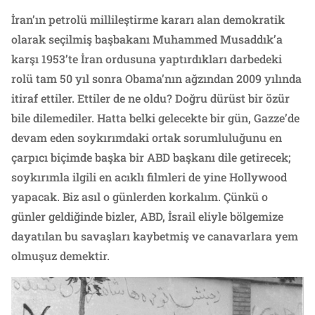
İran’ın petrolü millileştirme kararı alan demokratik
olarak seçilmiş başbakanı Muhammed Musaddık’a
karşı 1953’te İran ordusuna yaptırdıkları darbedeki
rolü tam 50 yıl sonra Obama’nın ağzından 2009 yılında
itiraf ettiler. Ettiler de ne oldu? Doğru dürüst bir özür
bile dilemediler. Hatta belki gelecekte bir gün, Gazze’de
devam eden soykırımdaki ortak sorumluluğunu en
çarpıcı biçimde başka bir ABD başkanı dile getirecek;
soykırımla ilgili en acıklı filmleri de yine Hollywood
yapacak. Biz asıl o günlerden korkalım. Çünkü o
günler geldiğinde bizler, ABD, İsrail eliyle bölgemize
dayatılan bu savaşları kaybetmiş ve canavarlara yem
olmuşuz demektir.