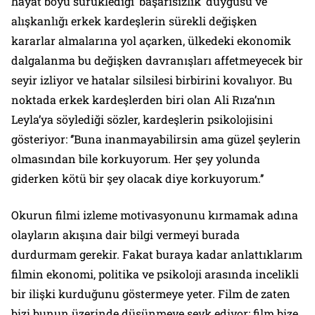
hayat boyu sürüklediği ‘başarısızlık’ duygusu ve
alışkanlığı erkek kardeşlerin sürekli değişken
kararlar almalarına yol açarken, ülkedeki ekonomik
dalgalanma bu değişken davranışları affetmeyecek bir
seyir izliyor ve hatalar silsilesi birbirini kovalıyor. Bu
noktada erkek kardeşlerden biri olan Ali Rıza’nın
Leyla’ya söylediği sözler, kardeşlerin psikolojisini
gösteriyor: ‘’Buna inanmayabilirsin ama güzel şeylerin
olmasından bile korkuyorum. Her şey yolunda
giderken kötü bir şey olacak diye korkuyorum.’’
Okurun filmi izleme motivasyonunu kırmamak adına
olayların akışına dair bilgi vermeyi burada
durdurmam gerekir. Fakat buraya kadar anlattıklarım
filmin ekonomi, politika ve psikoloji arasında incelikli
bir ilişki kurduğunu göstermeye yeter. Film de zaten
bizi bunun üzerinde düşünmeye sevk ediyor; film bize,