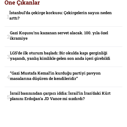
Öne Çıkanlar
İstanbul’da çekirge korkusu: Çekirgelerin sayısı neden
arttı?
Gazi Koşusu’nu kazanan servet alacak. 100. yıla özel
ikramiye
LGS’de ilk oturum başladı: Bir okulda kapı gerginliği
yaşandı, yanlış kimlikle gelen son anda içeri girebildi
“Gazi Mustafa Kemal’in kurduğu partiyi pavyon
masalarına düşüren de kendileridir”
İsrail basınından çarpıcı iddia: İsrail’in İran’daki Kürt
planını Erdoğan’a JD Vance mi sızdırdı?