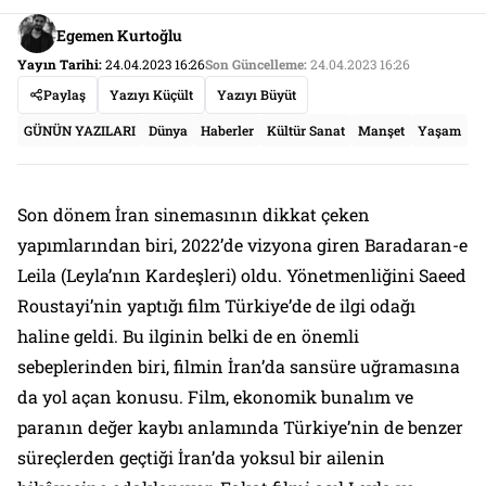
Egemen Kurtoğlu
Yayın Tarihi:
24.04.2023 16:26
Son Güncelleme:
24.04.2023 16:26
Paylaş
Yazıyı Küçült
Yazıyı Büyüt
GÜNÜN YAZILARI
Dünya
Haberler
Kültür Sanat
Manşet
Yaşam
Son dönem İran sinemasının dikkat çeken
yapımlarından biri, 2022’de vizyona giren Baradaran-e
Leila (Leyla’nın Kardeşleri) oldu. Yönetmenliğini Saeed
Roustayi’nin yaptığı film Türkiye’de de ilgi odağı
haline geldi. Bu ilginin belki de en önemli
sebeplerinden biri, filmin İran’da sansüre uğramasına
da yol açan konusu. Film, ekonomik bunalım ve
paranın değer kaybı anlamında Türkiye’nin de benzer
süreçlerden geçtiği İran’da yoksul bir ailenin