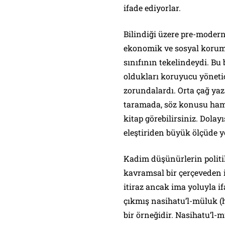
ifade ediyorlar.
Bilindiği üzere pre-modern
ekonomik ve sosyal koruma
sınıfının tekelindeydi. Bu 
oldukları koruyucu yönetic
zorundalardı. Orta çağ yaz
taramada, söz konusu hami
kitap görebilirsiniz. Dolay
eleştiriden büyük ölçüde y
Kadim düşünürlerin politik
kavramsal bir çerçeveden iba
itiraz ancak ima yoluyla i
çıkmış nasihatu’l-müluk (
bir örneğidir. Nasihatu’l-