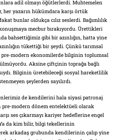
 onlara adil olmayı öğütlerlerdi. Muhtemelen
er, her yazarın hükümdara karşı örtük
 fakat bunlar oldukça cılız seslerdi. Bağımlılık
lı konuşmaya mecbur bırakıyordu. Ürettikleri
nda bahsettiğimiz gibi bir azınlığın, hatta yine
zınlığın tükettiği bir şeydi. Çünkü tarımsal
ğu pre-modern ekonomilerde bilginin toplumsal
rülmüyordu. Aksine çiftçinin toprağa bağlı
ıydı. Bilginin üretebileceği sosyal hareketlilik
istenmeyen şeylerden sayılırdı.
nlerimiz de kendilerini hala siyasi patronaj
eten pre-modern dönem entelektüeli olarak
arşı ses çıkarmayı kariyer hedeflerine engel
a da kim bilir, bilgi tekellerinin
rek arkadaş grubunda kendilerinin çalıp yine