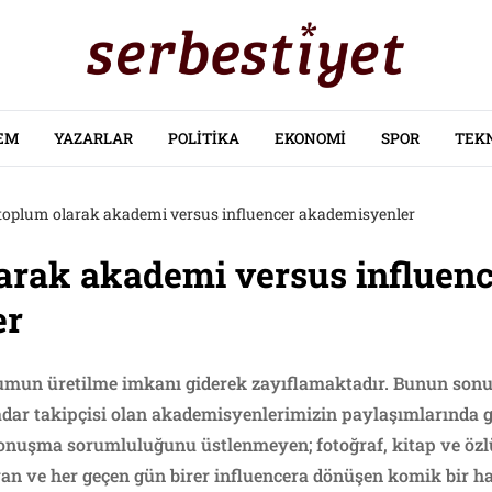
EM
YAZARLAR
POLITIKA
EKONOMI
SPOR
TEK
l toplum olarak akademi versus influencer akademisyenler
larak akademi versus influen
er
plumun üretilme imkanı giderek zayıflamaktadır. Bunun son
adar takipçisi olan akademisyenlerimizin paylaşımlarında gö
konuşma sorumluluğunu üstlenmeyen; fotoğraf, kitap ve öz
an ve her geçen gün birer influencera dönüşen komik bir hal