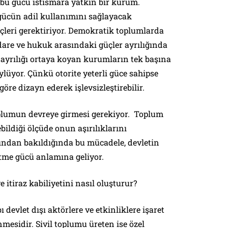
bu gücü istismara yatkın bir kurum.
gücün adil kullanımını sağlayacak
güçleri gerektiriyor. Demokratik toplumlarda
idare ve hukuk arasındaki güçler ayrılığında
u ayrılığı ortaya koyan kurumların tek başına
ylüyor. Çünkü otorite yeterli güce sahipse
re dizayn ederek işlevsizleştirebilir.
plumun devreye girmesi gerekiyor. Toplum
bildiği ölçüde onun aşırılıklarını
sından bakıldığında bu mücadele, devletin
 etme gücü anlamına geliyor.
itiraz kabiliyetini nasıl oluşturur?
devlet dışı aktörlere ve etkinliklere işaret
mesidir. Sivil toplumu üreten ise özel