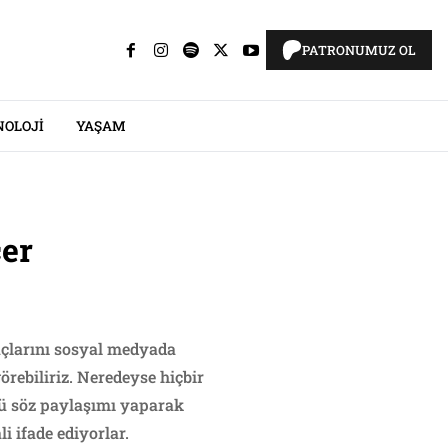
PATRONUMUZ OL
NOLOJI
YAŞAM
cer
uçlarını sosyal medyada
rebiliriz. Neredeyse hiçbir
lü söz paylaşımı yaparak
i ifade ediyorlar.