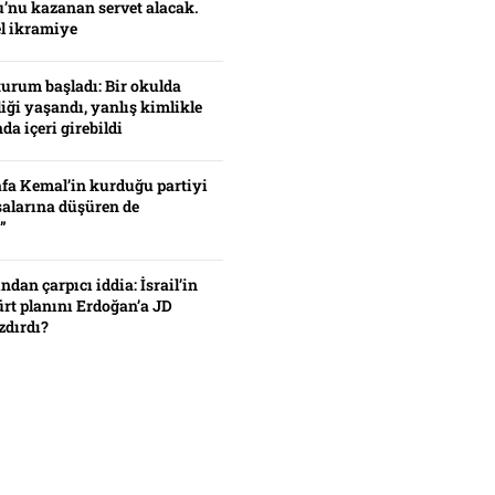
’nu kazanan servet alacak.
el ikramiye
turum başladı: Bir okulda
iği yaşandı, yanlış kimlikle
da içeri girebildi
fa Kemal’in kurduğu partiyi
alarına düşüren de
”
ından çarpıcı iddia: İsrail’in
ürt planını Erdoğan’a JD
zdırdı?