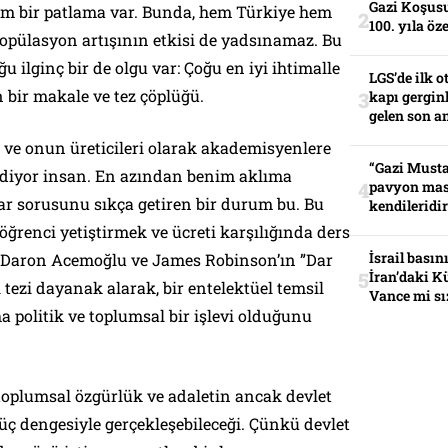
Gazi Koşusu
 bir patlama var. Bunda, hem Türkiye hem
100. yıla öz
opülasyon artışının etkisi de yadsınamaz. Bu
lginç bir de olgu var: Çoğu en iyi ihtimalle
LGS’de ilk o
 bir makale ve tez çöplüğü.
kapı gerginl
gelen son an
 ve onun üreticileri olarak akademisyenlere
“Gazi Musta
sediyor insan. En azından benim aklıma
pavyon mas
ar sorusunu sıkça getiren bir durum bu. Bu
kendileridir
öğrenci yetiştirmek ve ücreti karşılığında ders
İsrail basın
n Daron Acemoğlu ve James Robinson’ın ”Dar
İran’daki K
 tezi dayanak alarak, bir entelektüel temsil
Vance mi sı
 politik ve toplumsal bir işlevi olduğunu
 toplumsal özgürlük ve adaletin ancak devlet
üç dengesiyle gerçekleşebileceği. Çünkü devlet