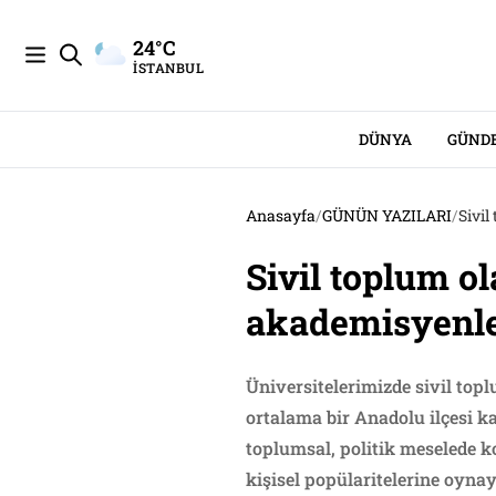
24°C
İSTANBUL
DÜNYA
GÜND
Anasayfa
/
GÜNÜN YAZILARI
/
Sivi
Sivil toplum o
akademisyenl
Üniversitelerimizde sivil to
ortalama bir Anadolu ilçesi k
toplumsal, politik meselede 
kişisel popülaritelerine oynay