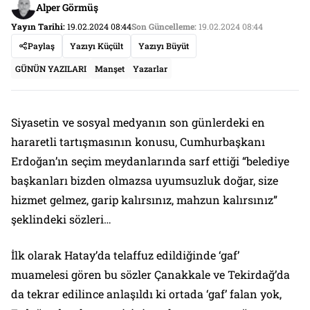
Alper Görmüş
Yayın Tarihi:
19.02.2024 08:44
Son Güncelleme:
19.02.2024 08:44
Paylaş
Yazıyı Küçült
Yazıyı Büyüt
GÜNÜN YAZILARI
Manşet
Yazarlar
Siyasetin ve sosyal medyanın son günlerdeki en
hararetli tartışmasının konusu, Cumhurbaşkanı
Erdoğan’ın seçim meydanlarında sarf ettiği “belediye
başkanları bizden olmazsa uyumsuzluk doğar, size
hizmet gelmez, garip kalırsınız, mahzun kalırsınız”
şeklindeki sözleri…
İlk olarak Hatay’da telaffuz edildiğinde ‘gaf’
muamelesi gören bu sözler Çanakkale ve Tekirdağ’da
da tekrar edilince anlaşıldı ki ortada ‘gaf’ falan yok,