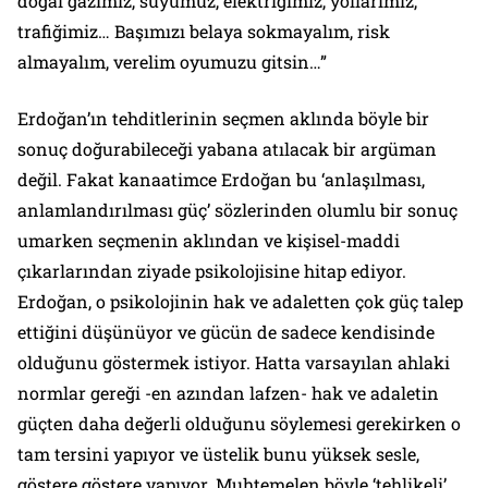
doğal gazımız, suyumuz, elektriğimiz, yollarımız,
trafiğimiz… Başımızı belaya sokmayalım, risk
almayalım, verelim oyumuzu gitsin…”
Erdoğan’ın tehditlerinin seçmen aklında böyle bir
sonuç doğurabileceği yabana atılacak bir argüman
değil. Fakat kanaatimce Erdoğan bu ‘anlaşılması,
anlamlandırılması güç’ sözlerinden olumlu bir sonuç
umarken seçmenin aklından ve kişisel-maddi
çıkarlarından ziyade psikolojisine hitap ediyor.
Erdoğan, o psikolojinin hak ve adaletten çok güç talep
ettiğini düşünüyor ve gücün de sadece kendisinde
olduğunu göstermek istiyor. Hatta varsayılan ahlaki
normlar gereği -en azından lafzen- hak ve adaletin
güçten daha değerli olduğunu söylemesi gerekirken o
tam tersini yapıyor ve üstelik bunu yüksek sesle,
göstere göstere yapıyor. Muhtemelen böyle ‘tehlikeli’