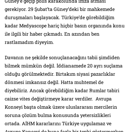
Güney’e geçip polis karakolunda imza atması
gerekiyor. 29 Şubat’ta Güney’deki bir mahkemede
duruşmaları başlayacak. Türkiye’de görebildiğim
kadar Medyascope hariç hiçbir basın organında konu
ile ilgili bir haber çıkmadı. En azından ben
rastlamadım diyeyim.
Davanın ne şekilde sonuçlanacağını tabii şimdiden
bilmek mümkün değil. İddianamede 20 ayrı suçlama
olduğu görülmektedir. Birtakım siyasi pazarlıklar
dönmesi imkansız değil. Hatta muhtemel de
diyebiliriz. Ancak görebildiğim kadar Rumlar tabiri
caizse vites değiştirmeye karar verdiler. Avrupa
Konseyi başta olmak üzere uluslararası mercilerin
soruna çözüm bulma konusunda yetersizlikleri
ortada. AİHM kararlarını Türkiye uygulamaz ve
Avrupa Konseyi de buna fazla bir tepki göstermezken