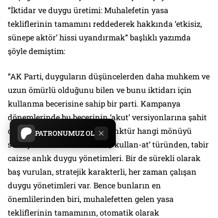
“İktidar ve duygu üretimi: Muhalefetin yasa
tekliflerinin tamamını reddederek hakkında ‘etkisiz,
sünepe aktör’ hissi uyandırmak” başlıklı yazımda
şöyle demiştim:
“AK Parti, duyguların düşüncelerden daha muhkem ve
uzun ömürlü olduğunu bilen ve bunu iktidarı için
kullanma becerisine sahip bir parti. Kampanya
dönemlerinde bu becerinin ‘akut’ versiyonlarına şahit
oluyoruz; fakat bunlar, konjonktür hangi mönüyü
PATRONUMUZ OL
sunuyorsa müracaat edilen, ‘kullan-at’ türünden, tabir
caizse anlık duygu yönetimleri. Bir de sürekli olarak
baş vurulan, stratejik karakterli, her zaman çalışan
duygu yönetimleri var. Bence bunların en
önemlilerinden biri, muhalefetten gelen yasa
tekliflerinin tamamının, otomatik olarak