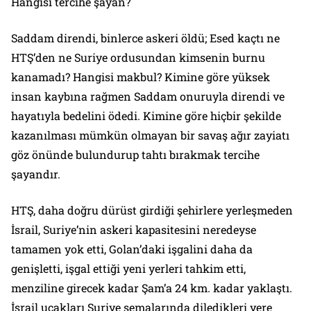
Hangisi tercihe şayan?
Saddam direndi, binlerce askeri öldü; Esed kaçtı ne
HTŞ’den ne Suriye ordusundan kimsenin burnu
kanamadı? Hangisi makbul? Kimine göre yüksek
insan kaybına rağmen Saddam onuruyla direndi ve
hayatıyla bedelini ödedi. Kimine göre hiçbir şekilde
kazanılması mümkün olmayan bir savaş ağır zayiatı
göz önünde bulundurup tahtı bırakmak tercihe
şayandır.
HTŞ, daha doğru dürüst girdiği şehirlere yerleşmeden
İsrail, Suriye’nin askeri kapasitesini neredeyse
tamamen yok etti, Golan’daki işgalini daha da
genişletti, işgal ettiği yeni yerleri tahkim etti,
menziline girecek kadar Şam’a 24 km. kadar yaklaştı.
İsrail uçakları Suriye semalarında diledikleri yere