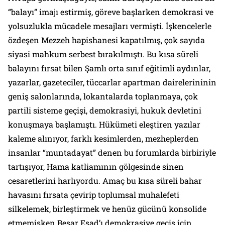
“balayı” imajı estirmiş, göreve başlarken demokrasi ve
yolsuzlukla mücadele mesajları vermişti. İşkencelerle
özdeşen Mezzeh hapishanesi kapatılmış, çok sayıda
siyasi mahkum serbest bırakılmıştı. Bu kısa süreli
balayını fırsat bilen Şamlı orta sınıf eğitimli aydınlar,
yazarlar, gazeteciler, tüccarlar apartman dairelerininin
geniş salonlarında, lokantalarda toplanmaya, çok
partili sisteme geçişi, demokrasiyi, hukuk devletini
konuşmaya başlamıştı. Hükümeti eleştiren yazılar
kaleme alınıyor, farklı kesimlerden, mezheplerden
insanlar “muntadayat” denen bu forumlarda birbiriyle
tartışıyor, Hama katliamının gölgesinde sinen
cesaretlerini harlıyordu. Amaç bu kısa süreli bahar
havasını fırsata çevirip toplumsal muhalefeti
silkelemek, birleştirmek ve henüz gücünü konsolide
etmemişken Beşar Esad’ı demokrasiye geçiş için