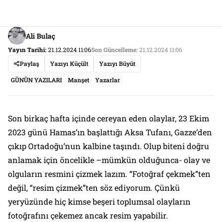
Ali Bulaç
Yayın Tarihi:
21.12.2024 11:06
Son Güncelleme:
21.12.2024 11:06
Paylaş
Yazıyı Küçült
Yazıyı Büyüt
GÜNÜN YAZILARI
Manşet
Yazarlar
Son birkaç hafta içinde cereyan eden olaylar, 23 Ekim
2023 günü Hamas’ın başlattığı Aksa Tufanı, Gazze’den
çıkıp Ortadoğu’nun kalbine taşındı. Olup biteni doğru
anlamak için öncelikle –mümkün olduğunca- olay ve
olguların resmini çizmek lazım. “Fotoğraf çekmek”ten
değil, “resim çizmek”ten söz ediyorum. Çünkü
yeryüzünde hiç kimse beşeri toplumsal olayların
fotoğrafını çekemez ancak resim yapabilir.