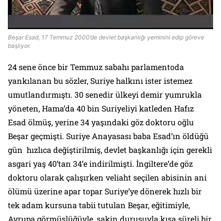
Beşar Esad, 17 Temmuz 2000’de devlet başkanlığı yeminini edip göreve
başlıyor.
24 sene önce bir Temmuz sabahı parlamentoda
yankılanan bu sözler, Suriye halkını ister istemez
umutlandırmıştı. 30 senedir ülkeyi demir yumrukla
yöneten, Hama’da 40 bin Suriyeliyi katleden Hafız
Esad ölmüş, yerine 34 yaşındaki göz doktoru oğlu
Beşar geçmişti. Suriye Anayasası baba Esad’ın öldüğü
gün hızlıca değiştirilmiş, devlet başkanlığı için gerekli
asgari yaş 40’tan 34’e indirilmişti. İngiltere’de göz
doktoru olarak çalışırken veliaht seçilen abisinin ani
ölümü üzerine apar topar Suriye’ye dönerek hızlı bir
tek adam kursuna tabii tutulan Beşar, eğitimiyle,
Avrupa görmüşlüğüyle, sakin duruşuyla kısa süreli bir