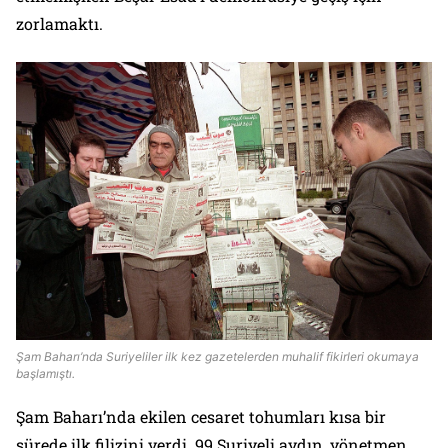
zorlamaktı.
Şam Baharı’nda Suriyeliler ilk kez gazetelerden muhalif fikirleri okumaya
başlamıştı.
Şam Baharı’nda ekilen cesaret tohumları kısa bir
sürede ilk filizini verdi. 99 Suriyeli aydın, yönetmen,