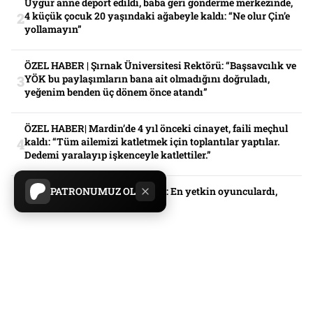
Uygur anne deport edildi, baba geri gönderme merkezinde,
4 küçük çocuk 20 yaşındaki ağabeyle kaldı: “Ne olur Çin’e
yollamayın”
ÖZEL HABER | Şırnak Üniversitesi Rektörü: “Başsavcılık ve
YÖK bu paylaşımların bana ait olmadığını doğruladı,
yeğenim benden üç dönem önce atandı”
ÖZEL HABER| Mardin’de 4 yıl önceki cinayet, faili meçhul
kaldı: “Tüm ailemizi katletmek için toplantılar yaptılar.
Dedemi yaralayıp işkenceyle katlettiler.”
Kandil’den Milli Takım analizi: En yetkin oyunculardı,
PATRONUMUZ OL
yazık oldu