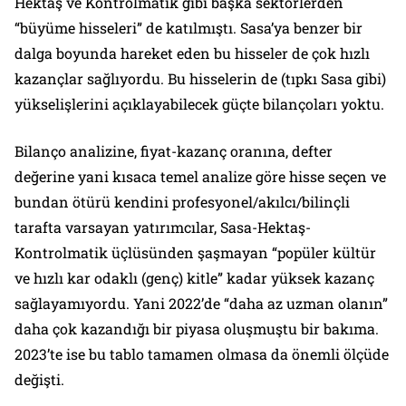
Hektaş ve Kontrolmatik gibi başka sektörlerden
“büyüme hisseleri” de katılmıştı. Sasa’ya benzer bir
dalga boyunda hareket eden bu hisseler de çok hızlı
kazançlar sağlıyordu. Bu hisselerin de (tıpkı Sasa gibi)
yükselişlerini açıklayabilecek güçte bilançoları yoktu.
Bilanço analizine, fiyat-kazanç oranına, defter
değerine yani kısaca temel analize göre hisse seçen ve
bundan ötürü kendini profesyonel/akılcı/bilinçli
tarafta varsayan yatırımcılar, Sasa-Hektaş-
Kontrolmatik üçlüsünden şaşmayan “popüler kültür
ve hızlı kar odaklı (genç) kitle” kadar yüksek kazanç
sağlayamıyordu. Yani 2022’de “daha az uzman olanın”
daha çok kazandığı bir piyasa oluşmuştu bir bakıma.
2023’te ise bu tablo tamamen olmasa da önemli ölçüde
değişti.