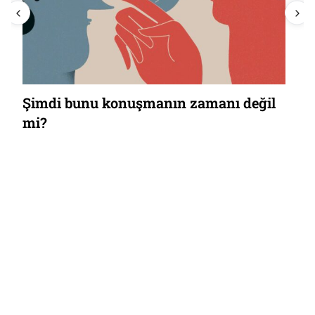
Süreç, siren sesleri ve balmumu
tıkaçlar
değil