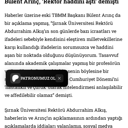
Bülent Arınç, ‘Rektör haddini aştı’ demişti
Haberler üzerine eski TBMM Başkanı Bülent Arınç da
bir açıklama yapmış, “Şırnak Üniversitesi Rektörü
Abdurrahim Alkış’ın son günlerde bazı icraatları ve
ifadeleri sebebiyle kendisini eleştiren milletvekillerine
karşı kullandığı ifadelerin sorumsuzca ve haddini
aşan bir noktada olduğunu düşünüyorum. Tasavvuf
alanında akademik çalışmalar yapmış bir profesörün
ve üstelik rektör olan bir kimsenin böylesine bir
PATRONUMUZ OL
saygısızlığa imza atmasını ve Cumhuriyet Dönemi’ni
‘hastalıklı ve çürük’ olarak nitelendirmesi anlaşılabilir
ve affedilebilir olamaz” demişti.
Şırnak Üniversitesi Rektörü Abdurrahim Alkış,
haberlerin ve Arınç’ın açıklamasının ardından yaptığı
açıklamalarda iddiaları yalanlamış, sosyal medya