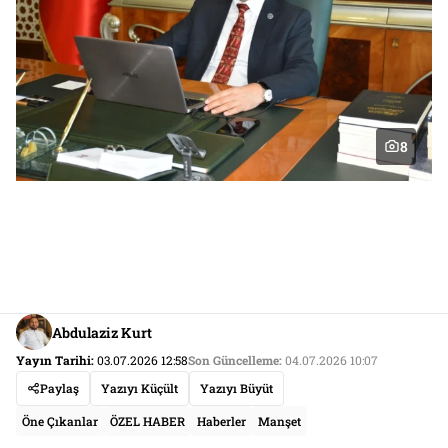
8
Abdulaziz Kurt
Yayın Tarihi:
03.07.2026 12:58
Son Güncelleme:
04.07.2026 10:07
Paylaş
Yazıyı Küçült
Yazıyı Büyüt
Öne Çıkanlar
ÖZEL HABER
Haberler
Manşet