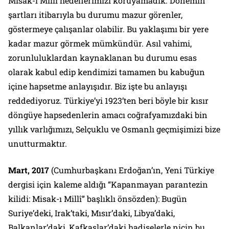
Misak-ı Millî hedeflerimizi koruyamadık. Dönemin
şartları itibarıyla bu durumu mazur görenler,
göstermeye çalışanlar olabilir. Bu yaklaşımı bir yere
kadar mazur görmek mümkündür. Asıl vahimi,
zorunluluklardan kaynaklanan bu durumu esas
olarak kabul edip kendimizi tamamen bu kabuğun
içine hapsetme anlayışıdır. Biz işte bu anlayışı
reddediyoruz. Türkiye’yi 1923’ten beri böyle bir kısır
döngüye hapsedenlerin amacı coğrafyamızdaki bin
yıllık varlığımızı, Selçuklu ve Osmanlı geçmişimizi bize
unutturmaktır.
Mart, 2017
(Cumhurbaşkanı Erdoğan’ın, Yeni Türkiye
dergisi için kaleme aldığı “Kapanmayan parantezin
kilidi: Misak-ı Millî” başlıklı önsözden):
Bugün
Suriye’deki, Irak’taki, Mısır’daki, Libya’daki,
Balkanlar’daki, Kafkaslar’daki hadiselerle niçin bu