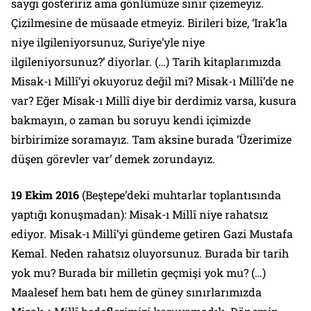
saygı gösteririz ama gönlümüze sınır çizemeyiz.
Çizilmesine de müsaade etmeyiz. Birileri bize, ‘Irak’la
niye ilgileniyorsunuz, Suriye’yle niye
ilgileniyorsunuz?’ diyorlar. (…) Tarih kitaplarımızda
Misak-ı Millî’yi okuyoruz değil mi? Misak-ı Millî’de ne
var? Eğer Misak-ı Millî diye bir derdimiz varsa, kusura
bakmayın, o zaman bu soruyu kendi içimizde
birbirimize soramayız. Tam aksine burada ‘Üzerimize
düşen görevler var’ demek zorundayız.
19 Ekim 2016
(Beştepe’deki muhtarlar toplantısında
yaptığı konuşmadan):
Misak-ı Millî niye rahatsız
ediyor. Misak-ı Millî’yi gündeme getiren Gazi Mustafa
Kemal. Neden rahatsız oluyorsunuz. Burada bir tarih
yok mu? Burada bir milletin geçmişi yok mu? (…)
Maalesef hem batı hem de güney sınırlarımızda