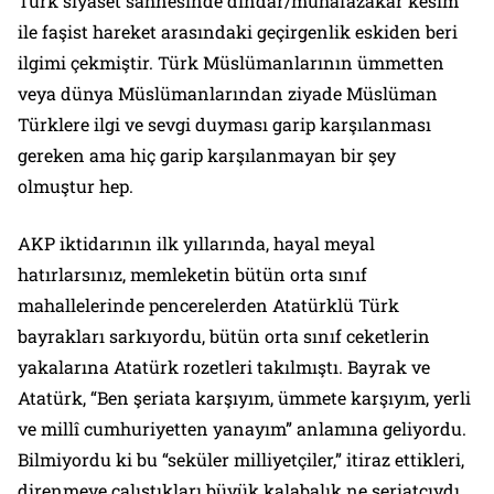
Türk siyaset sahnesinde dindar/muhafazakâr kesim
ile faşist hareket arasındaki geçirgenlik eskiden beri
ilgimi çekmiştir. Türk Müslümanlarının ümmetten
veya dünya Müslümanlarından ziyade Müslüman
Türklere ilgi ve sevgi duyması garip karşılanması
gereken ama hiç garip karşılanmayan bir şey
olmuştur hep.
AKP iktidarının ilk yıllarında, hayal meyal
hatırlarsınız, memleketin bütün orta sınıf
mahallelerinde pencerelerden Atatürklü Türk
bayrakları sarkıyordu, bütün orta sınıf ceketlerin
yakalarına Atatürk rozetleri takılmıştı. Bayrak ve
Atatürk, “Ben şeriata karşıyım, ümmete karşıyım, yerli
ve millî cumhuriyetten yanayım” anlamına geliyordu.
Bilmiyordu ki bu “seküler milliyetçiler,” itiraz ettikleri,
direnmeye çalıştıkları büyük kalabalık ne şeriatçıydı,