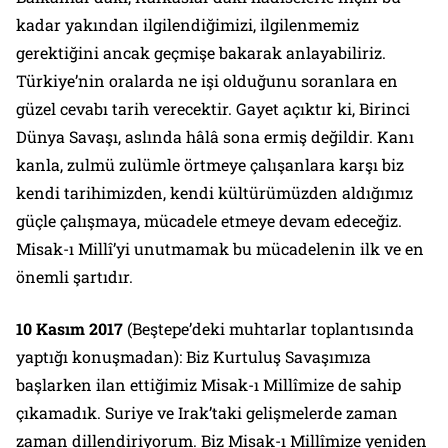
kadar yakından ilgilendiğimizi, ilgilenmemiz
gerektiğini ancak geçmişe bakarak anlayabiliriz.
Türkiye’nin oralarda ne işi olduğunu soranlara en
güzel cevabı tarih verecektir. Gayet açıktır ki, Birinci
Dünya Savaşı, aslında hâlâ sona ermiş değildir. Kanı
kanla, zulmü zulümle örtmeye çalışanlara karşı biz
kendi tarihimizden, kendi kültürümüzden aldığımız
güçle çalışmaya, mücadele etmeye devam edeceğiz.
Misak-ı Millî’yi unutmamak bu mücadelenin ilk ve en
önemli şartıdır.
10 Kasım 2017
(Beştepe’deki muhtarlar toplantısında
yaptığı konuşmadan):
Biz Kurtuluş Savaşımıza
başlarken ilan ettiğimiz Misak-ı Millîmize de sahip
çıkamadık. Suriye ve Irak’taki gelişmelerde zaman
zaman dillendiriyorum. Biz Misak-ı Millîmize yeniden