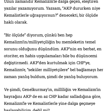
Uzun zamandır Kemalizm’le dalga geçen, eleştiren
yazılar yazamıyorum. Yazsam, “AKP dururken niye
Kemalistlerle uğraşıyorsun?” denecekti, bir ölçüde
haklı olarak.
“Bir ölçüde” diyorum, çünkü ben hep
Kemalizm’in/milliyetçiliğin bu memleketin temel
sorunu olduğunu düşündüm. AKP’nin en berbat, en
otoriter, en habis uygulamaları bile bu düşüncemi
değiştirmedi. AKP’den kurtulmak için CHP’ye,
Kemalizm’e, “seküler milliyetçilere” bel bağlamayı her
zaman yanlış buldum, şimdi de yanlış buluyorum.
Ve şimdi, Genelkurmay’ın, millîliğin ve Kemalizm’in
bayrağını AKP de en az CHP kadar salladığına göre,
Kemalizm’le ve Kemalistlerle yine dalga geçmeye
başlayabilirim, değil mi?