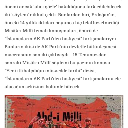
önemi ancak ‘alıcı gözle’ bakıldığında fark edilebilecek
iki ‘söylem’ dikkat çekti. Bunlardan biri, Erdoğan’ın,
önceki 14 yıllık iktidarı boyunca hiç telaffuz etmediği
Misâk-ı Millî temalı konuşmaları, öbürü de
“İslamcıların AK Parti’den tasfiyesi” tartışmalarıydı.
Bunların ikisi de AK Parti’nin devletle bütünleşmesi
macerasının son iki çıktısıydı… 15 Temmuz’dan
sonraki Misâk-ı Millî söylemi bu yazının konusu.
“Yeni ittihatçılığın müsvedde tarihi” dizisi,
“İslamcıların AK Parti’den tasfiyesi” tartışmalarını ele
alacağım sekizinci bölümle bitecek.