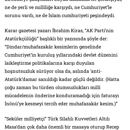
ne de yerli ve millîliğe karşıydı, ne Cumhuriyet’le
sorunu vardı, ne de İslam cumhuriyeti peşindeydi.
Karar
gazetesi yazarı İbrahim Kiras, “AK Parti’nin
Atatürkçülüğü” başlıklı bir yazısında şöyle der:
“Dindar/muhafazakâr kesimlerin genelinde
Cumhuriyet’in kuruluş yıllarındaki devlet düzenini
laikleştirme politikalarına karşı duyulan
hoşnutsuzluk sürüyor olsa da, aslında ‘anti-
Atatürk’damar sanıldığı kadar güçlü değildir. (Hatta
çoğu zaman bu türden olumsuzlukları millî
mücadelenin önderine konduramadığı için faturayı
İnönü’ye kesmeyi tercih eder muhafazakâr kesim.)”
“Seküler milliyetçi” Türk Silahlı Kuvvetleri Altılı
Masa’dan çok daha önemli bir masaya oturup Recep