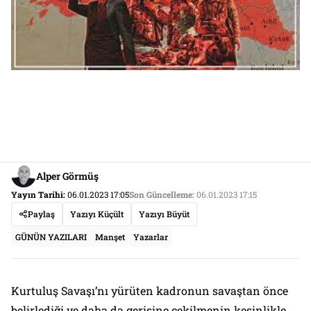
Alper Görmüş
Yayın Tarihi:
06.01.2023 17:05
Son Güncelleme:
06.01.2023 17:15
Paylaş
Yazıyı Küçült
Yazıyı Büyüt
GÜNÜN YAZILARI
Manşet
Yazarlar
Kurtuluş Savaşı’nı yürüten kadronun savaştan önce
belirlediği ve daha da gerisine çekilmenin kesinlikle