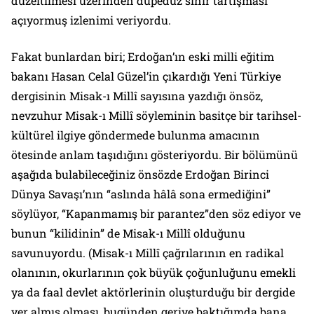
düzeltilmesi üzerinden düpedüz sınır tartışması
açıyormuş izlenimi veriyordu.
Fakat bunlardan biri; Erdoğan’ın eski milli eğitim
bakanı Hasan Celal Güzel’in çıkardığı Yeni Türkiye
dergisinin Misak-ı Millî sayısına yazdığı önsöz,
nevzuhur Misak-ı Millî söyleminin basitçe bir tarihsel-
kültürel ilgiye göndermede bulunma amacının
ötesinde anlam taşıdığını gösteriyordu. Bir bölümünü
aşağıda bulabileceğiniz önsözde Erdoğan Birinci
Dünya Savaşı’nın “aslında hâlâ sona ermediğini”
söylüyor, “Kapanmamış bir parantez”den söz ediyor ve
bunun “kilidinin” de Misak-ı Millî olduğunu
savunuyordu. (Misak-ı Millî çağrılarının en radikal
olanının, okurlarının çok büyük çoğunluğunu emekli
ya da faal devlet aktörlerinin oluşturduğu bir dergide
yer almış olması, bugünden geriye baktığımda bana