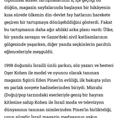
düğün, magazin sayfalarında başlayan bir hikâyenin
kısa sürede ülkenin din-devlet fay hatlarını harekete
geçiren bir tartışmaya dönüşebildiğini gösterdi. Fakat
bu tartışmanın daha ağır ahlâkî arka planı vardı: Ülke,
bir yanda savaşın ve Gazze’deki sivil katliamlarının
gölgesinde yaşarken, diğer yanda seçkinlerin parıltılı
eğlenceleriyle meşguldü.
1998 doğumlu İsrailli ünlü şarkıcı, söz yazarı ve besteci
Oşer Kohen ile model ve oyuncu olarak tanınan
magazin figürü Eden Pines’in evliliği, ilk bakışta yılın
en parlak sosyete hadiselerinden biriydi. Mizrahi
(Doğu)/pop tarzındaki eserleriyle geniş bir hayran
kitlesine sahip Kohen ile İsrail moda ve televizyon
dünyasının tanınan isimlerinden Pines’in birlikteliği,
uzun süredir İsrail magazin medyasının yakın