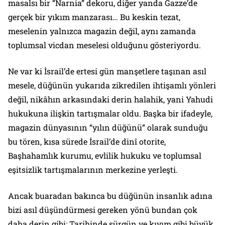
masalsı bir “Narnia” dekoru, diğer yanda Gazze’de
gerçek bir yıkım manzarası… Bu keskin tezat,
meselenin yalnızca magazin değil, aynı zamanda
toplumsal vicdan meselesi olduğunu gösteriyordu.
Ne var ki İsrail’de ertesi gün manşetlere taşınan asıl
mesele, düğünün yukarıda zikredilen ihtişamlı yönleri
değil, nikâhın arkasındaki derin halahik, yani Yahudi
hukukuna ilişkin tartışmalar oldu. Başka bir ifadeyle,
magazin dünyasının “yılın düğünü” olarak sunduğu
bu tören, kısa sürede İsrail’de dinî otorite,
Başhahamlık kurumu, evlilik hukuku ve toplumsal
eşitsizlik tartışmalarının merkezine yerleşti.
Ancak buaradan bakınca bu düğünün insanlık adına
bizi asıl düşündürmesi gereken yönü bundan çok
daha derin gibi: Tarihinde sürgün ve kıyım gibi büyük