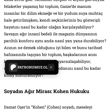
felaketler yaşamış bir toplum, Gazze’de masum
insanlar bir dilim ekmeğe ve bir yudum suya muhtaç
hale getirilmişken, kendi seçkinlerinin bu gösterişli
hayatını nasıl bu kadar olağan karşılayabiliyor?
Savaşın ağır insanî bedeli ile magazin dünyasının
parıltılı konforu aynı anda nasıl yan yana durabiliyor?
Acının ne demek olduğunu iyi bilen ve bunu tarihsel
hafızasında taşıyan bir toplum, başkalarının acısı
karşısında nasıl bu ölçüde duyarsızlaşabiliyor;
PATRONUMUZ OL
mazlumun feryadına karşı vicdanını nasıl bu kadar
kolay susturabiliyor?
Soyadın Ağır Mirası: Kohen Hukuku
Damat Oşer’in “Kohen” (Cohen) soyadı, meseleyi