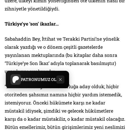
üzere, ülkeyi kimin yönettiğinden öte ülkenin nasıl bir
zihniyetle yönetildiğiydi.
Türkiye’ye ‘son’ ikazlar…
Sabahaddin Bey, İttihat ve Terakki Partisi’ne yönelik
olarak yazdığı ve o dönem çeşitli gazetelerde
yayınlanan mektuplarında (bu kitaplar daha sonra
‘Türkiye’ye Son İkaz’ adıyla toplanarak basılmıştır)
uyarılarını sıralıyordu:
PATRONUMUZ OL
“Biz ne mebusluğa ne memurluğa aday olduk; hiçbir
otoriteden şahsımız namına hiçbir yardım istemedik,
istemiyoruz. Önceki hükümete karşı ne kadar
müstakil idiysek, şimdiki ve gelecek hükümetlere
karşı da o kadar müstakiliz, o kadar müstakil olacağız.
Bütün emellerimiz, bütün girişimlerimiz yeni neslimizi