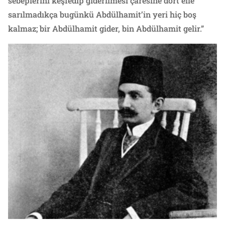
sebeplerini keşfedip giderilmesi çaresine dört elle
sarılmadıkça bugünkü Abdülhamit’in yeri hiç boş
kalmaz; bir Abdülhamit gider, bin Abdülhamit gelir.”