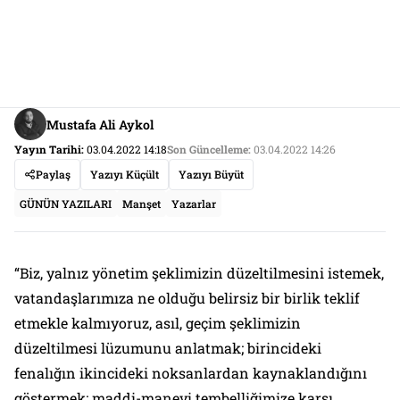
Mustafa Ali Aykol
Yayın Tarihi:
03.04.2022 14:18
Son Güncelleme:
03.04.2022 14:26
Paylaş
Yazıyı Küçült
Yazıyı Büyüt
GÜNÜN YAZILARI
Manşet
Yazarlar
“Biz, yalnız yönetim şeklimizin düzeltilmesini istemek,
vatandaşlarımıza ne olduğu belirsiz bir birlik teklif
etmekle kalmıyoruz, asıl, geçim şeklimizin
düzeltilmesi lüzumunu anlatmak; birincideki
fenalığın ikincideki noksanlardan kaynaklandığını
göstermek; maddi-manevi tembelliğimize karşı