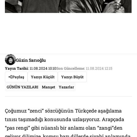
Güzin Sarıoğlu
Yayın Tarihi:
11.08.2024 10:10
Son Güncelleme:
11.08.2024 12:15
Paylaş
Yazıyı Küçült
Yazıyı Büyüt
GÜNÜN YAZILARI
Manşet
Yazarlar
Çoğumuz “zenci” sözcüğünün Türkçede aşağılama
tınısı taşımadığı konusunda uzlaşıyoruz. Arapçada
“pas rengi” gibi nüanslı bir anlamı olan “zangi”den
geliyor dilimize, komşu bazı dillerde siyahî anlamında