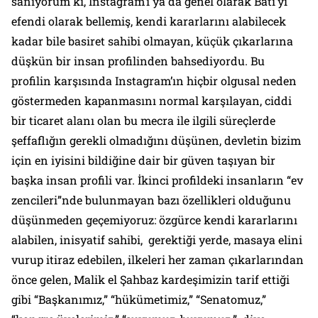
sanıyorum ki, Instagram’ı ya da genel olarak Batı’yı
efendi olarak bellemiş, kendi kararlarını alabilecek
kadar bile basiret sahibi olmayan, küçük çıkarlarına
düşkün bir insan profilinden bahsediyordu. Bu
profilin karşısında Instagram’ın hiçbir olgusal neden
göstermeden kapanmasını normal karşılayan, ciddi
bir ticaret alanı olan bu mecra ile ilgili süreçlerde
şeffaflığın gerekli olmadığını düşünen, devletin bizim
için en iyisini bildiğine dair bir güven taşıyan bir
başka insan profili var. İkinci profildeki insanların “ev
zencileri”nde bulunmayan bazı özellikleri olduğunu
düşünmeden geçemiyoruz: özgürce kendi kararlarını
alabilen, inisyatif sahibi, gerektiği yerde, masaya elini
vurup itiraz edebilen, ilkeleri her zaman çıkarlarından
önce gelen, Malik el Şahbaz kardeşimizin tarif ettiği
gibi
“Başkanımız,” “hükümetimiz,” “Senatomuz,”