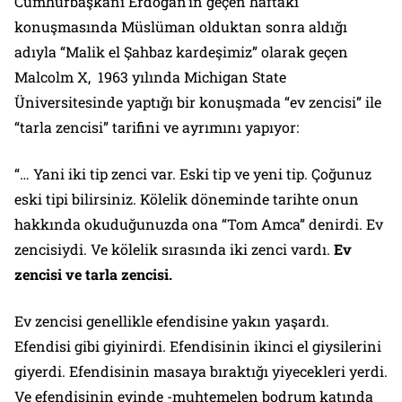
Cumhurbaşkanı Erdoğan’ın geçen haftaki
konuşmasında Müslüman olduktan sonra aldığı
adıyla “Malik el Şahbaz kardeşimiz” olarak geçen
Malcolm X, 1963 yılında Michigan State
Üniversitesinde yaptığı bir konuşmada “ev zencisi” ile
“tarla zencisi” tarifini ve ayrımını yapıyor:
“… Yani iki tip zenci var. Eski tip ve yeni tip. Çoğunuz
eski tipi bilirsiniz. Kölelik döneminde tarihte onun
hakkında okuduğunuzda ona “Tom Amca” denirdi. Ev
zencisiydi. Ve kölelik sırasında iki zenci vardı.
Ev
zencisi ve tarla zencisi.
Ev zencisi genellikle efendisine yakın yaşardı.
Efendisi gibi giyinirdi. Efendisinin ikinci el giysilerini
giyerdi. Efendisinin masaya bıraktığı yiyecekleri yerdi.
Ve efendisinin evinde -muhtemelen bodrum katında