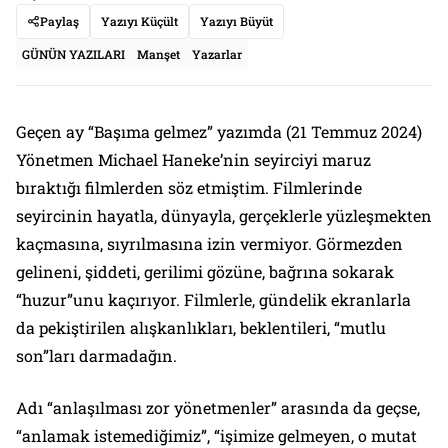
Paylaş
Yazıyı Küçült
Yazıyı Büyüt
GÜNÜN YAZILARI
Manşet
Yazarlar
Geçen ay
“Başıma gelmez”
yazımda (21 Temmuz 2024)
Yönetmen Michael Haneke’nin seyirciyi
maruz
bıraktığı
filmlerden söz etmiştim. Filmlerinde
seyircinin hayatla, dünyayla, gerçeklerle yüzleşmekten
kaçmasına, sıyrılmasına izin vermiyor. Görmezden
gelineni, şiddeti, gerilimi gözüne, bağrına sokarak
“huzur”unu kaçırıyor. Filmlerle, gündelik ekranlarla
da pekiştirilen alışkanlıkları, beklentileri, “mutlu
son”ları darmadağın.
Adı “anlaşılması zor yönetmenler” arasında da geçse,
“anlamak istemediğimiz”, “işimize gelmeyen, o mutat