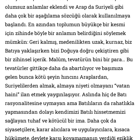
olumsuz anlamlar eklendi ve Arap da Suriyeli gibi
daha çok bir aşağılama sözcüğü olarak kullanılmaya
başlandı. En azından toplumun büyükçe bir kesmi
için zihinde böyle bir anlamın belirdiğini söylemek
mümkün: Geri kalmış, medenilikten uzak, kurnaz, biz
Batıya yaklaşırken bizi Doğuya doğru çekiştiren gibi
bir zihinsel içerik. Malûm, tevatürün bini bir para… Bu
tevatürler gittikçe daha da abartılıyor ve başımıza
gelen bunca kötü şeyin hıncını Araplardan,
Suriyelilerden almak, almaya niyeti olmayanı “vatan
haini” ilan etmek yaygınlaşıyor. Aslında hiç de Batı
rasyonalitesine uymayan ama Batılıların da rahatlıkla
yapmasından dolayı kendimizi Batılı hissetmemizi
sağlayan tuhaf ve kötücül bir ima. Daha çok da
siyasetçilere, karar alıcılara ve uygulayıcılara, kısaca
hükümete, devlete karşı koyamamanın verdiği eziklik