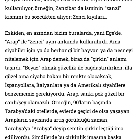
kullanılıyor, örneğin, Zanzibar da isminin “zanzi”
kısmını bu sözcükten alıyor: Zenci kıyıları…
Eskiden, en azından bizim buralarda, yani Ege’de,
“Arap” ile “Zenci” aynı anlamda kullanılırdı. Ama
siyahîler için ya da herhangi bir hayvan ya da nesneyi
nitelemek için Arap demek, biraz da “çirkin” anlamı
taşırdı. “Beyaz” olmak güzellik ile bağdaştırılırken, illâ
güzel ama siyaha bakan bir renkte olacaksak,
İspanyollara, İtalyanlara ya da Amerikalı siyahîlere
benzememiz gerekiyordu. Arap, sanki pek güzel bir
canlı/şey olamazdı. Örneğin, 90’ların başında
Tarabya’daki otellerde, evlerde geçici de olsa yaşayan
Arapların sayısında artış görüldüğü zaman,
Tarabya’ya “Arabya” deyip semtin çirkinleştiği ima
ediliyordu. Şimdilerde bu çirkinlik imasına başka