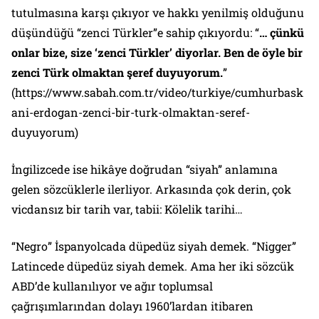
tutulmasına karşı çıkıyor ve hakkı yenilmiş olduğunu
düşündüğü “zenci Türkler”e sahip çıkıyordu: “
… çünkü
onlar bize, size ‘zenci Türkler’ diyorlar. Ben de öyle bir
zenci Türk olmaktan şeref duyuyorum.
”
(https://www.sabah.com.tr/video/turkiye/cumhurbask
ani-erdogan-zenci-bir-turk-olmaktan-seref-
duyuyorum)
İngilizcede ise hikâye doğrudan “siyah” anlamına
gelen sözcüklerle ilerliyor. Arkasında çok derin, çok
vicdansız bir tarih var, tabii: Kölelik tarihi…
“Negro” İspanyolcada düpedüz siyah demek. “Nigger”
Latincede düpedüz siyah demek. Ama her iki sözcük
ABD’de kullanılıyor ve ağır toplumsal
çağrışımlarından dolayı 1960’lardan itibaren