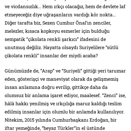
ve vicdansızlık… Hem ırkçı olacağız, hem de devlete laf
etmeyeceğiz diye uğraşanların vardığı kör nokta…
Diğer tarafta biz, Sezen Cumhur Önal’ın zenciler,
melezler, kısaca kopkoyu esmerler için bulduğu
sempatik “çikolata renkli şarkıcı” ifadesini de
unutmuş değiliz. Hayatta olsaydı Suriyelilere “sütlü
çikolata renkli” insanlar der miydi acaba?
Günümüzde de, “Arap” ve “Suriyeli” gittiği yeri tarumar
eden, gösterişçi ve maneviyat olarak da gelişmemiş
insan anlamına doğru evrilip, gittikçe daha da
olumsuz bir anlama işaret ediyor, maalesef. “Zenci” ise,
hâlâ hakkı yenilmiş ve ırkçılığa maruz kaldığı teslim
edilmiş insanlar için olumlu bir anlamda kullanılıyor.
Nitekim, 2015 yılında Cumhurbaşkanı Erdoğan, bir
iftar yemeğinde, “beyaz Türkler”in el üstünde