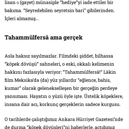
lisan-ı (gayet) münasiple “hediye”yi iade ettiler bir
bakıma. “Seyredebilen seyretsin bari” gibilerinden.
İçleri almamış…
Tahammülfersâ ama gerçek
Asla haksız sayılmazlar. Filmdeki şiddet, bilhassa
“köpek dövüşü” sahneleri, o eski, okkalı kelimenin
hakkını fazlasıyla veriyor: “Tahammülfersâ!” Lâkin
film Meksika’da (da) yüz yıllardır “eğlence, bahis,
kumar” olarak gelenekselleşen bir gerçeğin perdeye
yansıması. Hayatın o yüzü öyle işte. Üstelik köpeklere,
insana dair acı, korkunç gerçeklerin
sadece kurgusu.
O tarihlerde çalıştığımız Ankara Hürriyet Gazetesi’nde
de durma “köpek dövüşleri”ni haberlerle, açtığımız