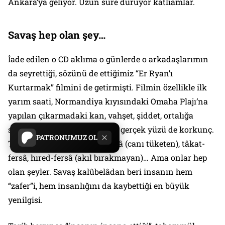
Ankara’ya geliyor. Uzun süre duruyor katliamlar.
Savaş hep olan şey…
İade edilen o CD aklıma o günlerde o arkadaşlarımın
da
seyrettiği,
sözünü de ettiğimiz
“Er Ryan’ı
Kurtarmak”
filmini de getirmişti. Filmin özellikle ilk
yarım saati, Normandiya kıyısındaki Omaha Plajı’na
yapılan çıkarmadaki kan, vahşet, şiddet, ortalığa
saçılan uzuvlar, yani
savaşın gerçek yüzü
de korkunç.
PATRONUMUZ OL
Tahammülü bırakın can-fersâ (canı tüketen), tâkat-
fersâ, hıred-fersâ (akıl bırakmayan)… Ama
onlar hep
olan şeyler.
Savaş kalûbelâdan beri insanın hem
“zafer”i, hem insanlığını da kaybettiği en büyük
yenilgisi.