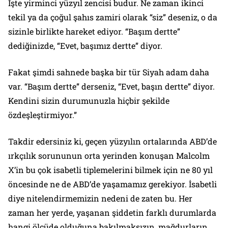
İşte yirminci yüzyıl zencisi budur. Ne zaman ikinci
tekil ya da çoğul şahıs zamiri olarak “siz” deseniz, o da
sizinle birlikte hareket ediyor. “Başım dertte”
dediğinizde, “Evet, başımız dertte” diyor.
Fakat şimdi sahnede başka bir tür Siyah adam daha
var. “Başım dertte” derseniz, “Evet, başın dertte” diyor.
Kendini sizin durumunuzla hiçbir şekilde
özdeşleştirmiyor.”
Takdir edersiniz ki, geçen yüzyılın ortalarında ABD’de
ırkçılık sorununun orta yerinden konuşan Malcolm
X’in bu çok isabetli tiplemelerini bilmek için ne 80 yıl
öncesinde ne de ABD’de yaşamamız gerekiyor. İsabetli
diye nitelendirmemizin nedeni de zaten bu. Her
zaman her yerde, yaşanan şiddetin farklı durumlarda
hangi ölçüde olduğuna bakılmaksızın, mağdurların