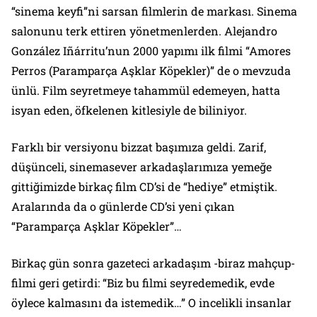
“sinema keyfi”ni sarsan filmlerin de markası. Sinema
salonunu terk ettiren yönetmenlerden. Alejandro
González Iñárritu’nun 2000 yapımı ilk filmi “Amores
Perros (Paramparça Aşklar Köpekler)” de o mevzuda
ünlü. Film seyretmeye tahammül edemeyen, hatta
isyan eden, öfkelenen kitlesiyle de biliniyor.
Farklı bir versiyonu bizzat başımıza geldi. Zarif,
düşünceli, sinemasever arkadaşlarımıza yemeğe
gittiğimizde birkaç film CD’si de “hediye” etmiştik.
Aralarında da o günlerde CD’si yeni çıkan
“Paramparça Aşklar Köpekler”…
Birkaç gün sonra gazeteci arkadaşım -biraz mahçup-
filmi geri getirdi: “Biz bu filmi seyredemedik, evde
öylece kalmasını da istemedik…” O incelikli insanlar