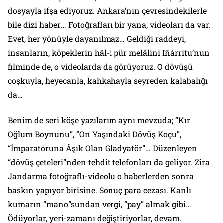
dosyayla ifşa ediyoruz. Ankara’nın çevresindekilerle
bile
dizi haber
… Fotoğrafları bir yana, videoları da var.
Evet, her yönüyle dayanılmaz… Geldiği raddeyi,
insanların, köpeklerin hâl-i pür melâlini Iñárritu’nun
filminde de, o videolarda da
görüyoruz.
O dövüşü
coşkuyla, heyecanla, kahkahayla seyreden kalabalığı
da…
Benim de seri köşe yazılarım aynı mevzuda;
“Kır
Oğlum Boynunu”, “On Yaşındaki Dövüş Koçu”,
“İmparatoruna Âşık Olan Gladyatör”
… Düzenleyen
“dövüş çeteleri”nden tehdit telefonları da geliyor. Zira
Jandarma fotoğraflı-videolu o haberlerden sonra
baskın yapıyor birisine. Sonuç
para cezası.
Kanlı
kumarın “mano”sundan vergi, “pay” almak gibi…
Ödüyorlar, yeri-zamanı değiştiriyorlar,
devam.