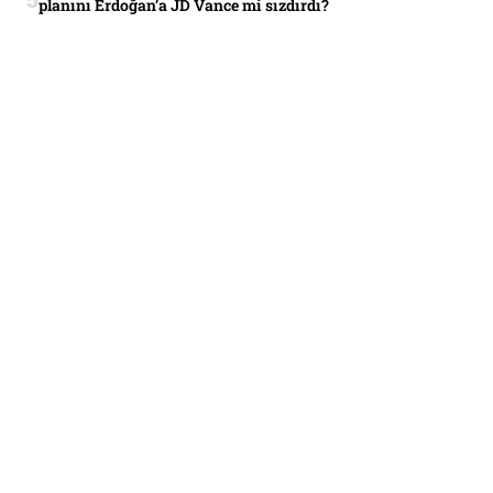
planını Erdoğan’a JD Vance mi sızdırdı?