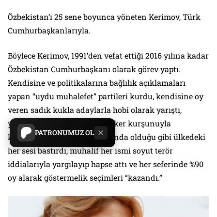
Özbekistan’ı 25 sene boyunca yöneten Kerimov, Türk
Cumhurbaşkanlarıyla.
Böylece Kerimov, 1991’den vefat ettiği 2016 yılına kadar
Özbekistan Cumhurbaşkanı olarak görev yaptı.
Kendisine ve politikalarına bağlılık açıklamaları
yapan “uydu muhalefet” partileri kurdu, kendisine oy
veren sadık kukla adaylarla hobi olarak yarıştı,
yaklaşık 1500 göstericinin asker kurşunuyla
PATRONUMUZ OL
katledildiği Andican olaylarında olduğu gibi ülkedeki
her sesi bastırdı, muhalif her ismi soyut terör
iddialarıyla yargılayıp hapse attı ve her seferinde %90
oy alarak göstermelik seçimleri “kazandı.”