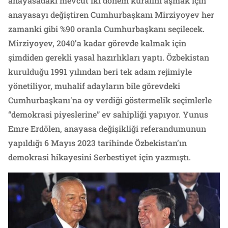
anayasadaki mevcut iki dönem kuralını aşmak için
anayasayı değiştiren Cumhurbaşkanı Mirziyoyev her
zamanki gibi %90 oranla Cumhurbaşkanı seçilecek.
Mirziyoyev, 2040’a kadar görevde kalmak için
şimdiden gerekli yasal hazırlıkları yaptı. Özbekistan
kurulduğu 1991 yılından beri tek adam rejimiyle
yönetiliyor, muhalif adayların bile görevdeki
Cumhurbaşkanı'na oy verdiği göstermelik seçimlerle
“demokrasi piyeslerine” ev sahipliği yapıyor. Yunus
Emre Erdölen, anayasa değişikliği referandumunun
yapıldığı 6 Mayıs 2023 tarihinde Özbekistan’ın
demokrasi hikayesini Serbestiyet için yazmıştı.