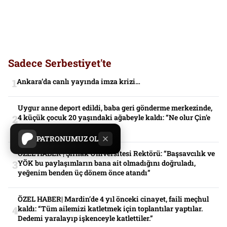
Sadece Serbestiyet'te
Ankara’da canlı yayında imza krizi…
Uygur anne deport edildi, baba geri gönderme merkezinde,
4 küçük çocuk 20 yaşındaki ağabeyle kaldı: “Ne olur Çin’e
yollamayın”
PATRONUMUZ OL
ÖZEL HABER | Şırnak Üniversitesi Rektörü: “Başsavcılık ve
YÖK bu paylaşımların bana ait olmadığını doğruladı,
yeğenim benden üç dönem önce atandı”
ÖZEL HABER| Mardin’de 4 yıl önceki cinayet, faili meçhul
kaldı: “Tüm ailemizi katletmek için toplantılar yaptılar.
Dedemi yaralayıp işkenceyle katlettiler.”