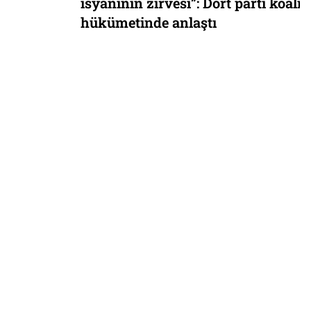
isyanının zirvesi”: Dört parti koalisyon
hükümetinde anlaştı