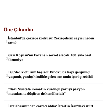
Öne Çıkanlar
İstanbul’da çekirge korkusu: Çekirgelerin sayısı neden
arttı?
Gazi Koşusu’nu kazanan servet alacak. 100. yıla özel
ikramiye
LGS’de ilk oturum başladı: Bir okulda kapı gerginliği
yaşandı, yanlış kimlikle gelen son anda içeri girebildi
“Gazi Mustafa Kemal’in kurduğu partiyi pavyon
masalarına düşüren de kendileridir”
İsrail basınından çarpıcı iddia: İsrail’in İran’daki Kürt