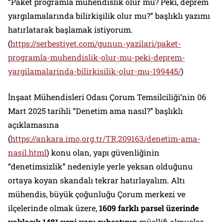
“Paket programla mühendislik olur mu? Peki, deprem
yargılamalarında bilirkişilik olur mu?” başlıklı yazımı
hatırlatarak başlamak istiyorum.
(
https://serbestiyet.com/gunun-yazilari/paket-
programla-muhendislik-olur-mu-peki-deprem-
yargilamalarinda-bilirkisilik-olur-mu-199445/
)
İnşaat Mühendisleri Odası Çorum Temsilciliği’nin 06
Mart 2025 tarihli “Denetim ama nasıl?” başlıklı
açıklamasına
(
https://ankara.imo.org.tr/TR,209163/denetim-ama-
nasil.html
) konu olan, yapı güvenliğinin
“denetimsizlik” nedeniyle yerle yeksan olduğunu
ortaya koyan skandalı tekrar hatırlayalım. Altı
mühendis, büyük çoğunluğu Çorum merkezi ve
ilçelerinde olmak üzere,
1609 farklı parsel üzerinde
yaklaşık 1481 yeni yapı ruhsatının
müellifi olmuşlar