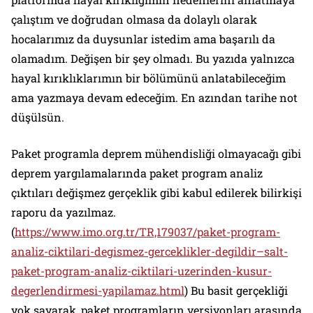
çalıştım ve doğrudan olmasa da dolaylı olarak
hocalarımız da duysunlar istedim ama başarılı da
olamadım. Değişen bir şey olmadı. Bu yazıda yalnızca
hayal kırıklıklarımın bir bölümünü anlatabileceğim
ama yazmaya devam edeceğim. En azından tarihe not
düşülsün.
Paket programla deprem mühendisliği olmayacağı gibi
deprem yargılamalarında paket program analiz
çıktıları değişmez gerçeklik gibi kabul edilerek bilirkişi
raporu da yazılmaz.
(
https://www.imo.org.tr/TR,179037/paket-program-
analiz-ciktilari-degismez-gerceklikler-degildir–salt-
paket-program-analiz-ciktilari-uzerinden-kusur-
degerlendirmesi-yapilamaz.html
) Bu basit gerçekliği
yok sayarak, paket programların versiyonları arasında