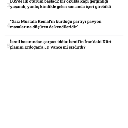
LGS’de ilk oturum başladı: Bir okulda kapı gerginliği
yaşandı, yanlış kimlikle gelen son anda içeri girebildi
“Gazi Mustafa Kemal’in kurduğu partiyi pavyon
masalarına düşüren de kendileridir”
İsrail basınından çarpıcı iddia: İsrail’in İran’daki Kürt
planını Erdoğan’a JD Vance mi sızdırdı?