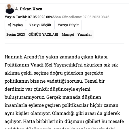
A. Erkan Koca
Yayın Tarihi:
07.05.2023 08:46
Son Güncelleme:
07.05.2023 08:46
Paylaş
Yazıyı Küçült
Yazıyı Büyüt
Seçim 2023
GÜNÜN YAZILARI
Manşet
Yazarlar
Hannah Arendt’in yakın zamanda çıkan kitabı,
Politikanın Vaadi
(Sel Yayıncılık)’ni okurken sık sık
aklıma geldi, seçime doğru giderken gerçekte
politikanın bize ne vadettiği sorusu. Temel bir
derdimiz var çünkü: düşünceyle eylemi
buluşturamıyoruz. Gerçek manada düşünen
insanlarla eyleme geçiren politikacılar hiçbir zaman
aynı kişiler olamıyor. Olamadığı gibi arası da giderek
açılıyor. Hatta birbirlerinin düşmanı gibiler! Bu mesafe