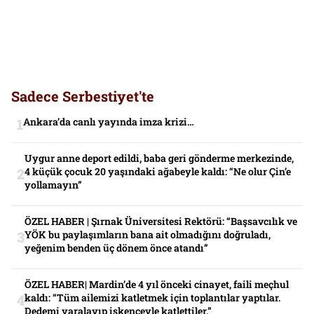
Sadece Serbestiyet'te
Ankara’da canlı yayında imza krizi…
Uygur anne deport edildi, baba geri gönderme merkezinde,
4 küçük çocuk 20 yaşındaki ağabeyle kaldı: “Ne olur Çin’e
yollamayın”
ÖZEL HABER | Şırnak Üniversitesi Rektörü: “Başsavcılık ve
YÖK bu paylaşımların bana ait olmadığını doğruladı,
yeğenim benden üç dönem önce atandı”
ÖZEL HABER| Mardin’de 4 yıl önceki cinayet, faili meçhul
kaldı: “Tüm ailemizi katletmek için toplantılar yaptılar.
Dedemi yaralayıp işkenceyle katlettiler.”