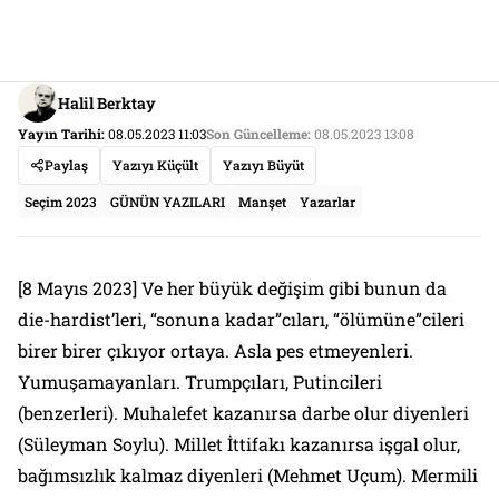
Halil Berktay
Yayın Tarihi:
08.05.2023 11:03
Son Güncelleme:
08.05.2023 13:08
Paylaş
Yazıyı Küçült
Yazıyı Büyüt
Seçim 2023
GÜNÜN YAZILARI
Manşet
Yazarlar
[8 Mayıs 2023] Ve her büyük değişim gibi bunun da
die-hardist
’leri, “sonuna kadar”cıları, “ölümüne”cileri
birer birer çıkıyor ortaya. Asla pes etmeyenleri.
Yumuşamayanları. Trumpçıları, Putincileri
(benzerleri). Muhalefet kazanırsa darbe olur diyenleri
(Süleyman Soylu). Millet İttifakı kazanırsa işgal olur,
bağımsızlık kalmaz diyenleri (Mehmet Uçum). Mermili