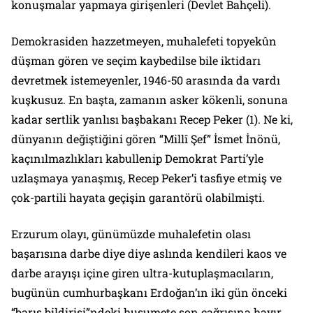
konuşmalar yapmaya girişenleri (Devlet Bahçeli).
Demokrasiden hazzetmeyen, muhalefeti topyekûn
düşman gören ve seçim kaybedilse bile iktidarı
devretmek istemeyenler, 1946-50 arasında da vardı
kuşkusuz. En başta, zamanın asker kökenli, sonuna
kadar sertlik yanlısı başbakanı Recep Peker (1). Ne ki,
dünyanın değiştiğini gören “Millî Şef” İsmet İnönü,
kaçınılmazlıkları kabullenip Demokrat Parti’yle
uzlaşmaya yanaşmış, Recep Peker’i tasfiye etmiş ve
çok-partili hayata geçişin garantörü olabilmişti.
Erzurum olayı, günümüzde muhalefetin olası
başarısına darbe diye diye aslında kendileri kaos ve
darbe arayışı içine giren ultra-kutuplaşmacıların,
bugünün cumhurbaşkanı Erdoğan’ın iki gün önceki
“barış bildirisi”ndeki husumete son çağrısına hayır