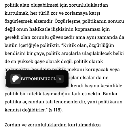
politik alan oluşabilmesi için zorunluluklardan
kurtulmak, her türlü zor ve zorlamaya karşı
özgürleşmek elzemdir. Özgürleşme, politikanın sonucu
değil onun hakikatle ilişkisinin kopmaması için
gerekli olan zorunlu güvencedir ama aynı zamanda da
bütün içeriğiyle politiktir. “
Kritik olan, özgürlüğün
kendisini bir gaye, politik araçlarla ulaşılabilecek belki
de en yüksek gaye olarak değil, politik olarak
anlamaktır; her daim politik mekanı koruyacak veya
kuracak veya genişletecek araçlar olsalar da ne
PATRONUMUZ OL
baskının ne de kaba kuvvetin kendi başına kesinlikle
politik bir nitelik taşımadığını fark etmektir. Bunlar
politika açısından tali fenomenlerdir, yani politikanın
kendisi değildirler.
” (s.118).
Zordan ve zorunluluklardan kurtulmadıkça