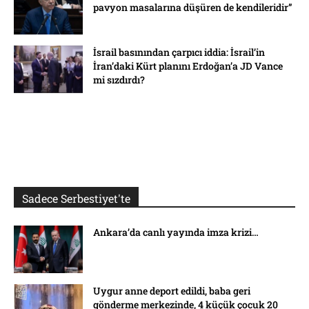
pavyon masalarına düşüren de kendileridir”
İsrail basınından çarpıcı iddia: İsrail’in
İran’daki Kürt planını Erdoğan’a JD Vance
mi sızdırdı?
Sadece Serbestiyet'te
Ankara’da canlı yayında imza krizi…
Uygur anne deport edildi, baba geri
gönderme merkezinde, 4 küçük çocuk 20