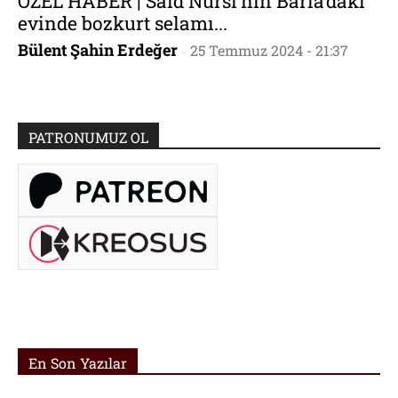
ÖZEL HABER | Said Nursi’nin Barla’daki
evinde bozkurt selamı...
Bülent Şahin Erdeğer
25 Temmuz 2024 - 21:37
-
PATRONUMUZ OL
En Son Yazılar