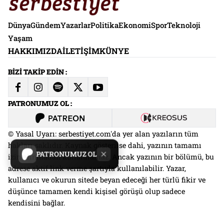
Dünya
Gündem
Yazarlar
Politika
Ekonomi
Spor
Teknoloji
Yaşam
HAKKIMIZDA
İLETIŞIM
KÜNYE
BİZİ TAKİP EDİN :
PATRONUMUZ OL :
© Yasal Uyarı: serbestiyet.com'da yer alan yazıların tüm
hakları saklıdır. Kaynak gösterilse dahi, yazının tamamı
PATRONUMUZ OL
izin alınmadan kullanılamaz. Ancak yazının bir bölümü, bu
adrese aktif link verme şartıyla kullanılabilir. Yazar,
kullanıcı ve okurun sitede beyan edeceği her türlü fikir ve
düşünce tamamen kendi kişisel görüşü olup sadece
kendisini bağlar.