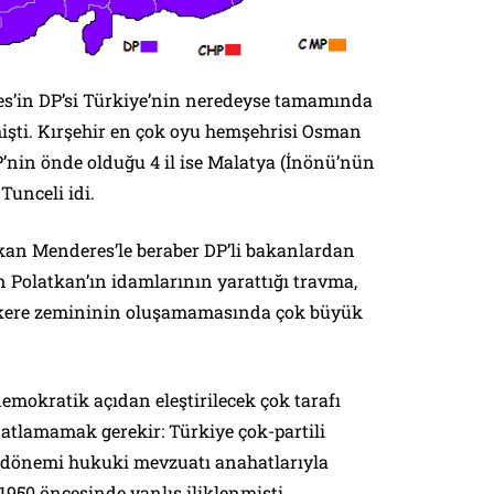
s’in DP’si Türkiye’nin neredeyse tamamında
mişti. Kırşehir en çok oyu hemşehrisi Osman
’nin önde olduğu 4 il ise Malatya (İnönü’nün
Tunceli idi.
kan Menderes’le beraber DP’li bakanlardan
 Polatkan’ın idamlarının yarattığı travma,
kere zemininin oluşamamasında çok büyük
mokratik açıdan eleştirilecek çok tarafı
atlamamak gerekir: Türkiye çok-partili
 dönemi hukuki mevzuatı anahatlarıyla
950 öncesinde yanlış iliklenmişti.