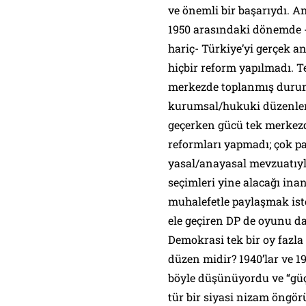
ve önemli bir başarıydı. An
1950 arasındaki dönemde -
hariç- Türkiye’yi gerçek 
hiçbir reform yapılmadı. T
merkezde toplanmış durum
kurumsal/hukuki düzenlem
geçerken gücü tek merkezd
reformları yapmadı; çok pa
yasal/anayasal mevzuatıyl
seçimleri yine alacağı in
muhalefetle paylaşmak ist
ele geçiren DP de oyunu da
Demokrasi tek bir oy fazla
düzen midir? 1940’lar ve 19
böyle düşünüyordu ve “güç
tür bir siyasi nizam öngö