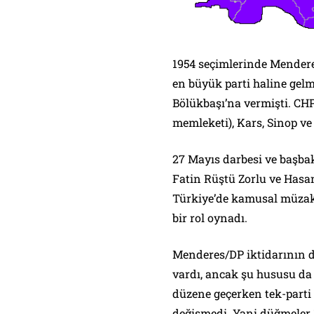
1954 seçimlerinde Mendere
en büyük parti haline gel
Bölükbaşı’na vermişti. CHP
memleketi), Kars, Sinop ve 
27 Mayıs darbesi ve başba
Fatin Rüştü Zorlu ve Hasan
Türkiye’de kamusal müza
bir rol oynadı.
Menderes/DP iktidarının de
vardı, ancak şu hususu da 
düzene geçerken tek-parti
değişmedi. Yani düğmeler 1