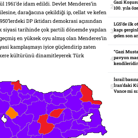
Gazi Koşusu
ül 1961’de idam edildi. Devlet Menderes’in
100. yıla öz
sine, darağacına çekildiği ip, cellat ve kefen
 1950’lerdeki DP iktidarı demokrasi açısından
LGS’de ilk o
 siyasi tarihinde çok partili dönemde yapılan
kapı gerginl
gelen son an
-geçmiş en yüksek oyu almış olan Menderes’in
siyasi kamplaşmayı iyice güçlendirip zaten
“Gazi Musta
kere kültürünü dinamitleyerek Türk
pavyon mas
kendileridir
İsrail basın
İran’daki K
Vance mi sı