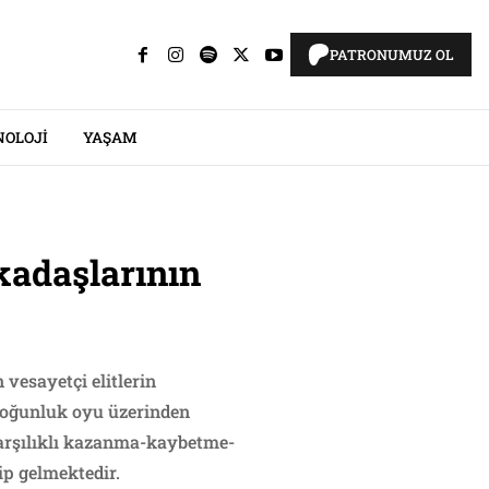
PATRONUMUZ OL
NOLOJI
YAŞAM
kadaşlarının
vesayetçi elitlerin
ak çoğunluk oyu üzerinden
 karşılıklı kazanma-kaybetme-
ip gelmektedir.