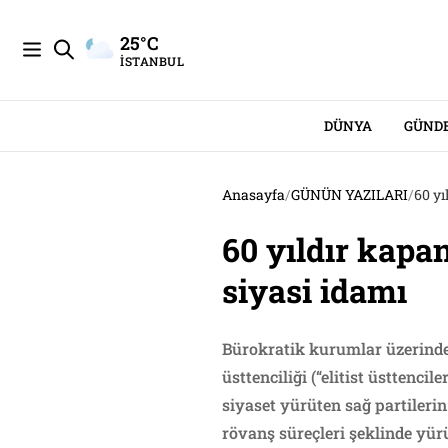
25°C
İSTANBUL
DÜNYA
GÜND
Anasayfa
/
GÜNÜN YAZILARI
/
60 y
60 yıldır kap
siyasi idamı
Bürokratik kurumlar üzerinden
üsttenciliği (“elitist üsttenci
siyaset yürüten sağ partileri
rövanş süreçleri şeklinde yür