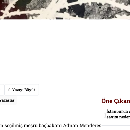
t
Yazıyı Büyüt
Öne Çıkan
Yazarlar
İstanbul’da 
sayısı neden
dan seçilmiş meşru başbakanı Adnan Menderes