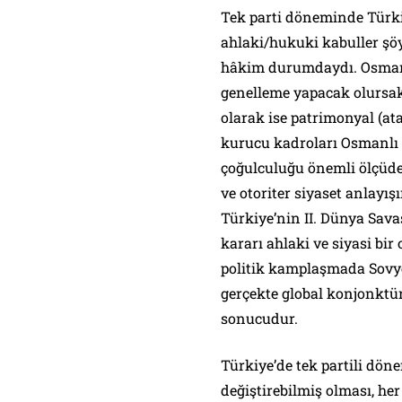
Tek parti döneminde Türkiye
ahlaki/hukuki kabuller şöyl
hâkim durumdaydı. Osmanlı
genelleme yapacak olursak-
olarak ise patrimonyal (ata
kurucu kadroları Osmanlı 
çoğulculuğu önemli ölçüde
ve otoriter siyaset anlayı
Türkiye’nin II. Dünya Sava
kararı ahlaki ve siyasi bi
politik kamplaşmada Sovyet
gerçekte global konjonktür
sonucudur.
Türkiye’de tek partili dön
değiştirebilmiş olması, he