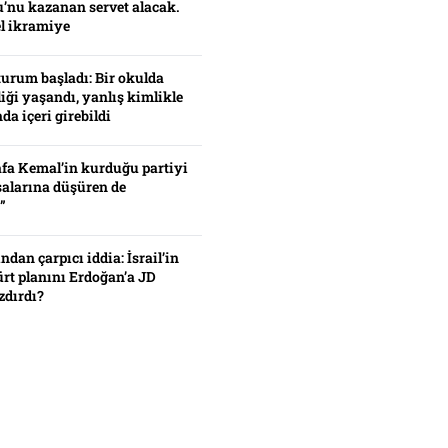
’nu kazanan servet alacak.
el ikramiye
turum başladı: Bir okulda
iği yaşandı, yanlış kimlikle
da içeri girebildi
fa Kemal’in kurduğu partiyi
alarına düşüren de
”
ından çarpıcı iddia: İsrail’in
ürt planını Erdoğan’a JD
zdırdı?