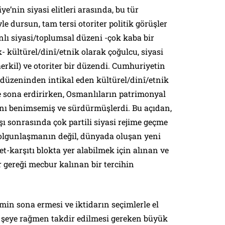
’nin siyasi elitleri arasında, bu tür
e dursun, tam tersi otoriter politik görüşler
 siyasi/toplumsal düzeni -çok kaba bir
 kültürel/dinî/etnik olarak çoğulcu, siyasi
erkil) ve otoriter bir düzendi. Cumhuriyetin
düzeninden intikal eden kültürel/dinî/etnik
 sona erdirirken, Osmanlıların patrimonyal
şını benimsemiş ve sürdürmüşlerdi. Bu açıdan,
şı sonrasında çok partili siyasi rejime geçme
r olgunlaşmanın değil, dünyada oluşan yeni
-karşıtı blokta yer alabilmek için alınan ve
 gereği mecbur kalınan bir tercihin
emin sona ermesi ve iktidarın seçimlerle el
r şeye rağmen takdir edilmesi gereken büyük