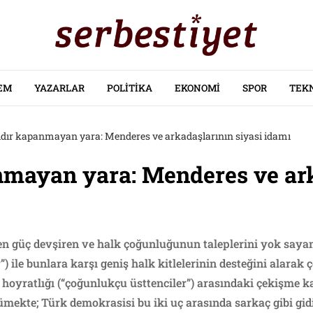
EM
YAZARLAR
POLITIKA
EKONOMI
SPOR
TEK
ıldır kapanmayan yara: Menderes ve arkadaşlarının siyasi idamı
anmayan yara: Menderes ve ar
 güç devşiren ve halk çoğunluğunun taleplerini yok sayan 
ler”) ile bunlara karşı geniş halk kitlelerinin desteğini alar
n hoyratlığı (“çoğunlukçu üsttenciler”) arasındaki çekişme
ümekte; Türk demokrasisi bu iki uç arasında sarkaç gibi gid