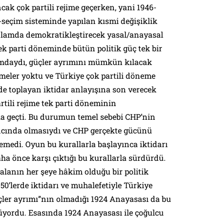
cak çok partili rejime geçerken, yani 1946-
seçim sisteminde yapılan kısmi değişiklik
anlamda demokratikleştirecek yasal/anayasal
ek parti döneminde bütün politik güç tek bir
daydı, güçler ayrımını mümkün kılacak
eler yoktu ve Türkiye çok partili döneme
e toplayan iktidar anlayışına son verecek
rtili rejime tek parti döneminin
a geçti. Bu durumun temel sebebi CHP’nin
ancında olmasıydı ve CHP gerçekte gücünü
emedi. Oyun bu kurallarla başlayınca iktidarı
ha önce karşı çıktığı bu kurallarla sürdürdü.
 alanın her şeye hâkim olduğu bir politik
50’lerde iktidarı ve muhalefetiyle Türkiye
ler ayrımı”nın olmadığı 1924 Anayasası da bu
rüyordu. Esasında 1924 Anayasası ile çoğulcu