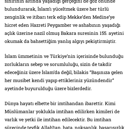
sınırının altında yaşadığı gerçeğini de göz önünde
bulundurarak, İslam’ı yüceltmek üzere her türlü
zenginlik ve itibarı terk edip Mekke’den Medine’ye
hicret eden Hazreti Peygamber ve ashabının yaşadığı
açlık üzerine nazil olmuş Bakara suresinin 155. ayetini
okumak da bahsettiğim yanlış algıyı pekiştirmiştir.
İslam ümmetinin ve Türkiye’nin içerisinde bulunduğu
zorlukların sebep ve sorumluluğu, sizin de takdir
edeceğiniz üzere İslam’da değil, bilakis “Başınıza gelen
her musibet kendi yapıp ettikleriniz yüzündendir”
ayetinde buyurulduğu üzere bizlerdedir.
Dünya hayatı elbette bir imtihandan ibarettir. Kimi
Müslümanlar yoklukla imtihan edilirken kimileri de
varlık ve yetki ile imtihan edilecektir. Bu imtihan
sürecinde tevfik Allah’tan, hata, noksanlık, başarısızlık