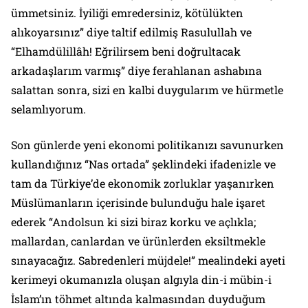
ümmetsiniz. İyiliği emredersiniz, kötülükten
alıkoyarsınız” diye taltif edilmiş Rasulullah ve
“Elhamdülillâh! Eğrilirsem beni doğrultacak
arkadaşlarım varmış” diye ferahlanan ashabına
salattan sonra, sizi en kalbi duygularım ve hürmetle
selamlıyorum.
Son günlerde yeni ekonomi politikanızı savunurken
kullandığınız “Nas ortada” şeklindeki ifadenizle ve
tam da Türkiye’de ekonomik zorluklar yaşanırken
Müslümanların içerisinde bulunduğu hale işaret
ederek “Andolsun ki sizi biraz korku ve açlıkla;
mallardan, canlardan ve ürünlerden eksiltmekle
sınayacağız. Sabredenleri müjdele!” mealindeki ayeti
kerimeyi okumanızla oluşan algıyla din-i mübin-i
İslam’ın töhmet altında kalmasından duyduğum