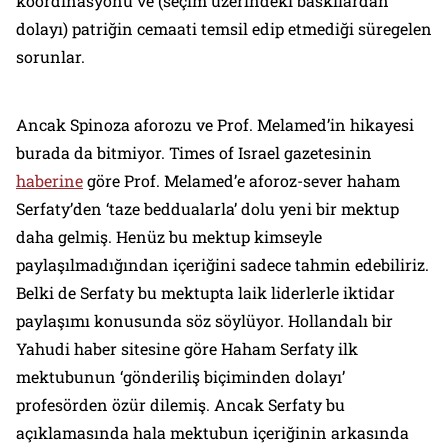
koordinasyonu ve (seçim üzerindeki baskılardan
dolayı) patriğin cemaati temsil edip etmediği süregelen
sorunlar.
Ancak Spinoza aforozu ve Prof. Melamed’in hikayesi
burada da bitmiyor.
Times of Israel
gazetesinin
haberine
göre Prof. Melamed’e aforoz-sever haham
Serfaty’den ‘taze beddualarla’ dolu yeni bir mektup
daha gelmiş. Henüz bu mektup kimseyle
paylaşılmadığından içeriğini sadece tahmin edebiliriz.
Belki de Serfaty bu mektupta laik liderlerle iktidar
paylaşımı konusunda söz söylüyor. Hollandalı bir
Yahudi haber sitesine göre Haham Serfaty ilk
mektubunun ‘gönderiliş biçiminden dolayı’
profesörden özür dilemiş. Ancak Serfaty bu
açıklamasında hala mektubun içeriğinin arkasında