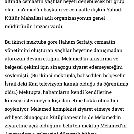
altında cemaatin yaşlılar heyeti denebilecek bir grup
olan
ma’amad
’ın başkanı ve cemaatle ilişkili Yahudi
Kültür Mahallesi adlı organizasyonun genel
müdürünün imzası vardı.
Bu ikinci mektuba göre Haham Serfaty, cemaatin
yönetimini oluşturan yaşlılar heyetine danışmadan
aforozun devam ettiğini, Melamed’in araştırma ve
belgesel çekimi için sinagogu ziyaret edemeyeceğini
söylemişti. (Bu ikinci mektupla, bahsedilen belgeselin
İsrail’deki
Kan
televizyon kanalı olduğu da öğrenilmiş
oldu.) Mektupta, hahamların kendi kendilerine
kimseyi istenmeyen kişi ilan etme hakkı olmadığı
söyleniyor, Melamed kompleksi ziyaret etmeye davet
ediliyor. Sinagogun kütüphanesinin de Melamed’in
ziyaretine açık olduğunu belirten mektup Melamed’in
Amsterdam’a gelmesini dileyerek bitiyor.