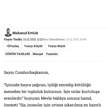
Mahmud Ertürk
Yayın Tarihi:
13.12.2021 11:12
Son Güncelleme:
13.12.2021 19:49
Paylaş
Yazıyı Küçült
Yazıyı Büyüt
GÜNÜN YAZILARI
Manşet
Yazarlar
Sayın Cumhurbaşkanım,
“İçinizde hayra çağıran, iyiliği emredip kötülüğü
meneden bir topluluk bulunsun. İşte onlar kurtuluşa
erenlerdir” buyuran Mevla teâlâya sonsuz hamd,
ümmeti “Siz, insanlar için ortaya çıkarılmış en hayırlı