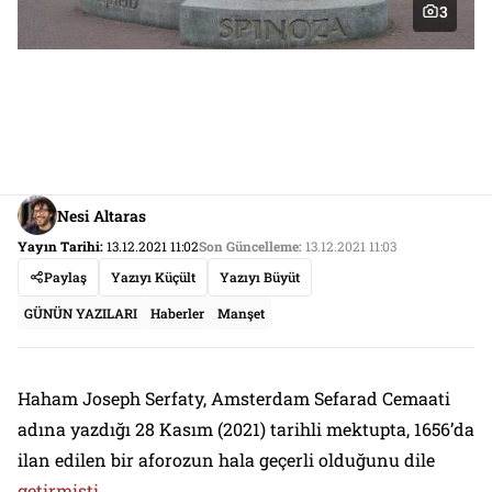
3
Nesi Altaras
Yayın Tarihi:
13.12.2021 11:02
Son Güncelleme:
13.12.2021 11:03
Paylaş
Yazıyı Küçült
Yazıyı Büyüt
GÜNÜN YAZILARI
Haberler
Manşet
Haham Joseph Serfaty, Amsterdam Sefarad Cemaati
adına yazdığı 28 Kasım (2021) tarihli mektupta, 1656’da
ilan edilen bir aforozun hala geçerli olduğunu dile
getirmişti
.